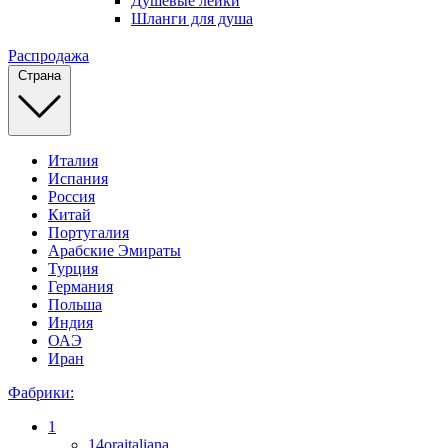
Душевые лейки
Шланги для душа
Распродажа
Страна
Италия
Испания
Россия
Китай
Португалия
Арабские Эмираты
Турция
Германия
Польша
Индия
ОАЭ
Иран
Фабрики:
1
14oraitaliana