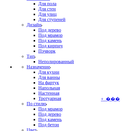
Для пола
Для стен
Для улиц
Для ступеней
Дизайн
Под дерево
Под мрамор
Под камень
Под кирпич
Пэчворк
Тип
Неполированный
Назначение
Для кухни
Для ванны
На фартук
Напольная
Настенная
Тротуарная
+ ���
По стилю
Под мрамор
Под дерево
Под камень
Под бетон
Цвет