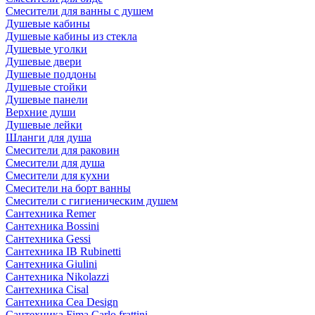
Смесители для ванны с душем
Душевые кабины
Душевые кабины из стекла
Душевые уголки
Душевые двери
Душевые поддоны
Душевые стойки
Душевые панели
Верхние души
Душевые лейки
Шланги для душа
Смесители для раковин
Смесители для душа
Смесители для кухни
Смесители на борт ванны
Смесители с гигиеническим душем
Сантехника Remer
Сантехника Bossini
Сантехника Gessi
Сантехника IB Rubinetti
Сантехника Giulini
Сантехника Nikolazzi
Сантехника Cisal
Сантехника Cea Design
Сантехника Fima Carlo frattini