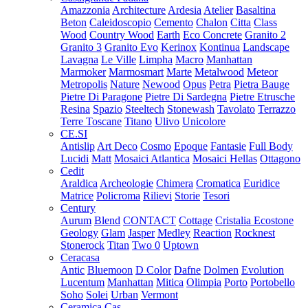
Amazzonia
Architecture
Ardesia
Atelier
Basaltina
Beton
Caleidoscopio
Cemento
Chalon
Citta
Class
Wood
Country Wood
Earth
Eco Concrete
Granito 2
Granito 3
Granito Evo
Kerinox
Kontinua
Landscape
Lavagna
Le Ville
Limpha
Macro
Manhattan
Marmoker
Marmosmart
Marte
Metalwood
Meteor
Metropolis
Nature
Newood
Opus
Petra
Pietra Bauge
Pietre Di Paragone
Pietre Di Sardegna
Pietre Etrusche
Resina
Spazio
Steeltech
Stonewash
Tavolato
Terrazzo
Terre Toscane
Titano
Ulivo
Unicolore
CE.SI
Antislip
Art Deco
Cosmo
Epoque
Fantasie
Full Body
Lucidi
Matt
Mosaici Atlantica
Mosaici Hellas
Ottagono
Cedit
Araldica
Archeologie
Chimera
Cromatica
Euridice
Matrice
Policroma
Rilievi
Storie
Tesori
Century
Aurum
Blend
CONTACT
Cottage
Cristalia
Ecostone
Geology
Glam
Jasper
Medley
Reaction
Rocknest
Stonerock
Titan
Two 0
Uptown
Ceracasa
Antic
Bluemoon
D Color
Dafne
Dolmen
Evolution
Lucentum
Manhattan
Mitica
Olimpia
Porto
Portobello
Soho
Solei
Urban
Vermont
Ceramica Cas