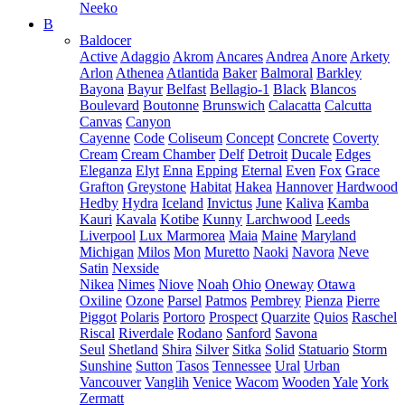
Neeko
B
Baldocer
Active
Adaggio
Akrom
Ancares
Andrea
Anore
Arkety
Arlon
Athenea
Atlantida
Baker
Balmoral
Barkley
Bayona
Bayur
Belfast
Bellagio-1
Black
Blancos
Boulevard
Boutonne
Brunswich
Calacatta
Calcutta
Canvas
Canyon
Cayenne
Code
Coliseum
Concept
Concrete
Coverty
Cream
Cream Chamber
Delf
Detroit
Ducale
Edges
Eleganza
Elyt
Enna
Epping
Eternal
Even
Fox
Grace
Grafton
Greystone
Habitat
Hakea
Hannover
Hardwood
Hedby
Hydra
Iceland
Invictus
June
Kaliva
Kamba
Kauri
Kavala
Kotibe
Kunny
Larchwood
Leeds
Liverpool
Lux Marmorea
Maia
Maine
Maryland
Michigan
Milos
Mon
Muretto
Naoki
Navora
Neve
Satin
Nexside
Nikea
Nimes
Niove
Noah
Ohio
Oneway
Otawa
Oxiline
Ozone
Parsel
Patmos
Pembrey
Pienza
Pierre
Piggot
Polaris
Portoro
Prospect
Quarzite
Quios
Raschel
Riscal
Riverdale
Rodano
Sanford
Savona
Seul
Shetland
Shira
Silver
Sitka
Solid
Statuario
Storm
Sunshine
Sutton
Tasos
Tennessee
Ural
Urban
Vancouver
Vanglih
Venice
Wacom
Wooden
Yale
York
Zermatt