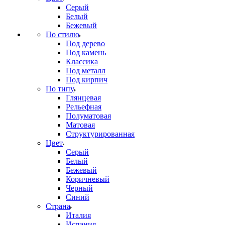
Серый
Белый
Бежевый
По стилю
Под дерево
Под камень
Классика
Под металл
Под кирпич
По типу
Глянцевая
Рельефная
Полуматовая
Матовая
Структурированная
Цвет
Серый
Белый
Бежевый
Коричневый
Черный
Синий
Страна
Италия
Испания