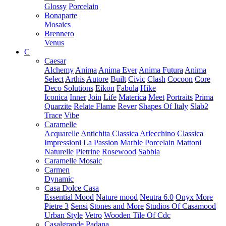
Glossy
Porcelain
Bonaparte
Mosaics
Brennero
Venus
C
Caesar
Alchemy
Anima
Anima Ever
Anima Futura
Anima
Select
Arthis
Autore
Built
Civic
Clash
Cocoon
Core
Deco Solutions
Eikon
Fabula
Hike
Iconica
Inner
Join
Life
Materica
Meet
Portraits
Prima
Quarzite
Relate Flame
Rever
Shapes Of Italy
Slab2
Trace
Vibe
Caramelle
Acquarelle
Antichita Classica
Arlecchino
Classica
Impressioni
La Passion
Marble Porcelain
Mattoni
Naturelle
Pietrine
Rosewood
Sabbia
Caramelle Mosaic
Carmen
Dynamic
Casa Dolce Casa
Essential Mood
Nature mood
Neutra 6.0
Onyx More
Pietre 3
Sensi
Stones and More
Studios Of Casamood
Urban Style
Vetro
Wooden Tile Of Cdc
Casalgrande Padana