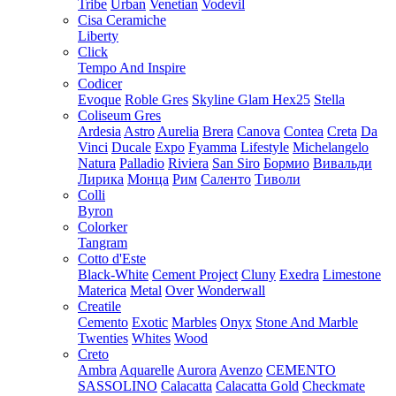
Tribe
Urban
Venetian
Vodevil
Cisa Ceramiche
Liberty
Click
Tempo And Inspire
Codicer
Evoque
Roble Gres
Skyline Glam Hex25
Stella
Coliseum Gres
Ardesia
Astro
Aurelia
Brera
Canova
Contea
Creta
Da
Vinci
Ducale
Expo
Fyamma
Lifestyle
Michelangelo
Natura
Palladio
Riviera
San Siro
Бормио
Вивальди
Лирика
Монца
Рим
Саленто
Тиволи
Colli
Byron
Colorker
Tangram
Cotto d'Este
Black-White
Cement Project
Cluny
Exedra
Limestone
Materica
Metal
Over
Wonderwall
Creatile
Cemento
Exotic
Marbles
Onyx
Stone And Marble
Twenties
Whites
Wood
Creto
Ambra
Aquarelle
Aurora
Avenzo
CEMENTO
SASSOLINO
Calacatta
Calacatta Gold
Checkmate