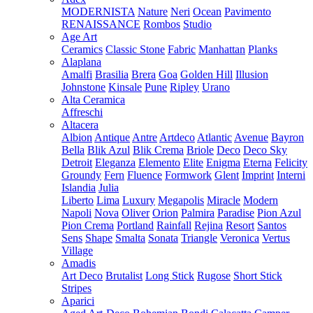
MODERNISTA
Nature
Neri
Ocean
Pavimento
RENAISSANCE
Rombos
Studio
Age Art
Ceramics
Classic Stone
Fabric
Manhattan
Planks
Alaplana
Amalfi
Brasilia
Brera
Goa
Golden Hill
Illusion
Johnstone
Kinsale
Pune
Ripley
Urano
Alta Ceramica
Affreschi
Altacera
Albion
Antique
Antre
Artdeco
Atlantic
Avenue
Bayron
Bella
Blik Azul
Blik Crema
Briole
Deco
Deco Sky
Detroit
Eleganza
Elemento
Elite
Enigma
Eterna
Felicity
Groundy
Fern
Fluence
Formwork
Glent
Imprint
Interni
Islandia
Julia
Liberto
Lima
Luxury
Megapolis
Miracle
Modern
Napoli
Nova
Oliver
Orion
Palmira
Paradise
Pion Azul
Pion Crema
Portland
Rainfall
Rejina
Resort
Santos
Sens
Shape
Smalta
Sonata
Triangle
Veronica
Vertus
Village
Amadis
Art Deco
Brutalist
Long Stick
Rugose
Short Stick
Stripes
Aparici