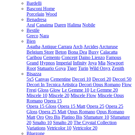
Bardelli
Basconi Home
Porcelain
Wood
Benadresa
Aral
Canaima
Daren
Halima
Nobile
Bestile
Greco
Nara
Bien
Agatha
Antique Carrara
Arch
Arcides
Arcturuse
Belgium Store
Beton
Bona Dea
Buxy
Calacatta
Caribou
Cemento
Concept
Daino Lienzo
Famous
Grand
Hypnos
Imperial
Infinity
Joya
Mia
Newport
Root
Statuario Goya
Tiger
Turin
Wild Onyx
Zenith
Bisazza
5x5
Canvas
Cementine
Decori 10
Decori 20
Decori 50
Decori In Tecnica Artistica
Decori Opus Romano
Flow
Fregi
Gloss
Glow
Le Gemme 10
Le Gemme 20
Miscele 10
Miscele 20
Miscele Flow
Miscele Opus
Romano
Opera 15
Opera 15 Gloss
Opera 15 Matt
Opera 25
Opera 25
Gloss
Opera 25 Matt
Opus Romano
Opus Romano
Matt
Oro
Oro Bis
Platino Bis
Sfumature 10
Sfumature
20
Smalto 10
Smalto 20
The Crystal Collection
Variations
Vetricolor 10
Vetricolor 20
Bluezone