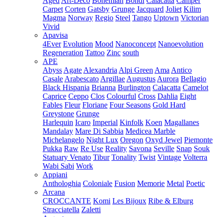
Aged
Art-Deco
Bohemian
Bondi
Calacatta
Camper
Carpet
Corten
Gatsby
Grunge
Jacquard
Joliet
Kilim
Magma
Norway
Regio
Steel
Tango
Uptown
Victorian
Vivid
Apavisa
4Ever
Evolution
Mood
Nanoconcept
Nanoevolution
Regeneration
Tattoo
Zinc
south
APE
Abyss
Agate
Alexandria
Alpi Green
Ama
Antico
Casale
Arabescato
Argillae
Augustus
Aurora
Bellagio
Black Hispania
Brianna
Burlington
Calacatta
Camelot
Caprice
Ceppo
Clos
Colourful
Cross
Dahlia
Eight
Fables
Fleur
Floriane
Four Seasons
Gold Hard
Greystone
Grunge
Harlequin
Icaro
Imperial
Kinfolk
Koen
Magallanes
Mandalay
Mare Di Sabbia
Medicea Marble
Michelangelo
Night Lux
Oregon
Oxyd Jewel
Piemonte
Pukka
Raw
Re Use
Reality
Savona
Seville
Snap
Souk
Statuary Venato
Tibur
Tonality
Twist
Vintage
Volterra
Wabi Sabi
Work
Appiani
Anthologhia
Coloniale
Fusion
Memorie
Metal
Poetic
Arcana
CROCCANTE
Komi
Les Bijoux
Ribe & Elburg
Stracciatella
Zaletti