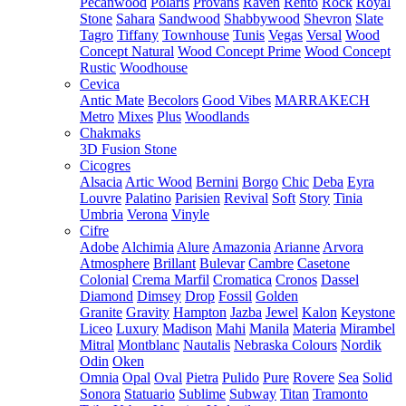
Pecanwood
Polaris
Provans
Raven
Rento
Rock
Royal
Stone
Sahara
Sandwood
Shabbywood
Shevron
Slate
Tagro
Tiffany
Townhouse
Tunis
Vegas
Versal
Wood
Concept Natural
Wood Concept Prime
Wood Concept
Rustic
Woodhouse
Cevica
Antic Mate
Becolors
Good Vibes
MARRAKECH
Metro
Mixes
Plus
Woodlands
Chakmaks
3D Fusion Stone
Cicogres
Alsacia
Artic Wood
Bernini
Borgo
Chic
Deba
Eyra
Louvre
Palatino
Parisien
Revival
Soft
Story
Tinia
Umbria
Verona
Vinyle
Cifre
Adobe
Alchimia
Alure
Amazonia
Arianne
Arvora
Atmosphere
Brillant
Bulevar
Cambre
Casetone
Colonial
Crema Marfil
Cromatica
Cronos
Dassel
Diamond
Dimsey
Drop
Fossil
Golden
Granite
Gravity
Hampton
Jazba
Jewel
Kalon
Keystone
Liceo
Luxury
Madison
Mahi
Manila
Materia
Mirambel
Mitral
Montblanc
Nautalis
Nebraska Colours
Nordik
Odin
Oken
Omnia
Opal
Oval
Pietra
Pulido
Pure
Rovere
Sea
Solid
Sonora
Statuario
Sublime
Subway
Titan
Tramonto