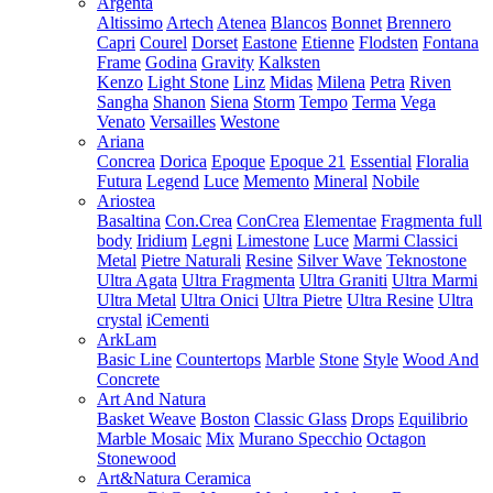
Argenta
Altissimo
Artech
Atenea
Blancos
Bonnet
Brennero
Capri
Courel
Dorset
Eastone
Etienne
Flodsten
Fontana
Frame
Godina
Gravity
Kalksten
Kenzo
Light Stone
Linz
Midas
Milena
Petra
Riven
Sangha
Shanon
Siena
Storm
Tempo
Terma
Vega
Venato
Versailles
Westone
Ariana
Concrea
Dorica
Epoque
Epoque 21
Essential
Floralia
Futura
Legend
Luce
Memento
Mineral
Nobile
Ariostea
Basaltina
Con.Crea
ConCrea
Elementae
Fragmenta full
body
Iridium
Legni
Limestone
Luce
Marmi Classici
Metal
Pietre Naturali
Resine
Silver Wave
Teknostone
Ultra Agata
Ultra Fragmenta
Ultra Graniti
Ultra Marmi
Ultra Metal
Ultra Onici
Ultra Pietre
Ultra Resine
Ultra
crystal
iCementi
ArkLam
Basic Line
Countertops
Marble
Stone
Style
Wood And
Concrete
Art And Natura
Basket Weave
Boston
Classic Glass
Drops
Equilibrio
Marble Mosaic
Mix
Murano Specchio
Octagon
Stonewood
Art&Natura Ceramica