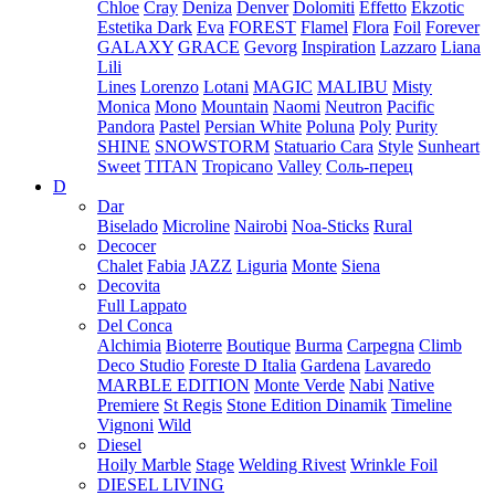
Chloe
Cray
Deniza
Denver
Dolomiti
Effetto
Ekzotic
Estetika Dark
Eva
FOREST
Flamel
Flora
Foil
Forever
GALAXY
GRACE
Gevorg
Inspiration
Lazzaro
Liana
Lili
Lines
Lorenzo
Lotani
MAGIC
MALIBU
Misty
Monica
Mono
Mountain
Naomi
Neutron
Pacific
Pandora
Pastel
Persian White
Poluna
Poly
Purity
SHINE
SNOWSTORM
Statuario Cara
Style
Sunheart
Sweet
TITAN
Tropicano
Valley
Соль-перец
D
Dar
Biselado
Microline
Nairobi
Noa-Sticks
Rural
Decocer
Chalet
Fabia
JAZZ
Liguria
Monte
Siena
Decovita
Full Lappato
Del Conca
Alchimia
Bioterre
Boutique
Burma
Carpegna
Climb
Deco Studio
Foreste D Italia
Gardena
Lavaredo
MARBLE EDITION
Monte Verde
Nabi
Native
Premiere
St Regis
Stone Edition Dinamik
Timeline
Vignoni
Wild
Diesel
Hoily Marble
Stage
Welding Rivest
Wrinkle Foil
DIESEL LIVING