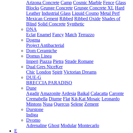
Arizona Concrete
Camp
Cosmic Marble
Fence
Glass
Blocks
Grunge Concrete
Grunge Concrete XL
Hard
Leather
Industrial Glass
Liquid Cosmo
Metal Perf
Mexican Cement
Ribbed
Ribbed Oxide
Shades of
Blind
Solid Concrete
Synthetic
DNA
Eclat
Enamel
Fancy
Match
Terrazzo
Dogma
Project Antibacterial
Dom Ceramiche
Domus Linea
Imperi
Piazza
Pietra
Strade Romane
Dual Gres NiceKer
Chic
London
Spirit
Victorian Dreams
DUE-G
BRECCIA PARADISO
Dune
Agadir
Amazonite
Ardesia
Baikal
Calacatta
Caronte
Cremabella
Diurne
Flat
Kit-Kat Mosaic
Leonardo
Mintons
Nusa
Quercus
Selene
Zement
Durstone
Indiga
Dvomo
Adrenaline
Ghost
Modular
Montecarlo
E