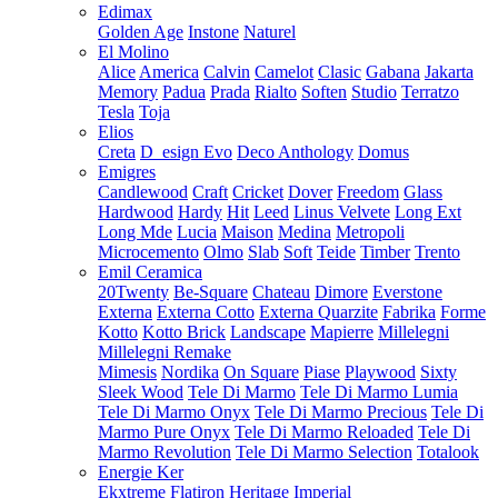
Edimax
Golden Age
Instone
Naturel
El Molino
Alice
America
Calvin
Camelot
Clasic
Gabana
Jakarta
Memory
Padua
Prada
Rialto
Soften
Studio
Terratzo
Tesla
Toja
Elios
Creta
D_esign Evo
Deco Anthology
Domus
Emigres
Candlewood
Craft
Cricket
Dover
Freedom
Glass
Hardwood
Hardy
Hit
Leed
Linus Velvete
Long Ext
Long Mde
Lucia
Maison
Medina
Metropoli
Microcemento
Olmo
Slab
Soft
Teide
Timber
Trento
Emil Ceramica
20Twenty
Be-Square
Chateau
Dimore
Everstone
Externa
Externa Cotto
Externa Quarzite
Fabrika
Forme
Kotto
Kotto Brick
Landscape
Mapierre
Millelegni
Millelegni Remake
Mimesis
Nordika
On Square
Piase
Playwood
Sixty
Sleek Wood
Tele Di Marmo
Tele Di Marmo Lumia
Tele Di Marmo Onyx
Tele Di Marmo Precious
Tele Di
Marmo Pure Onyx
Tele Di Marmo Reloaded
Tele Di
Marmo Revolution
Tele Di Marmo Selection
Totalook
Energie Ker
Ekxtreme
Flatiron
Heritage
Imperial