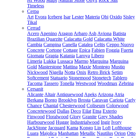
Hi Wood
Maps
Natural Stone
Onyx
Rock Salt
Timeless
Cerpa
Art
Evora
Iceberg
Isar
Lester
Materia
Obi
Oxido
Sisley
Tikal
Cerrad
Acero
Apenino
Aragon
Arbaro
Ash
Aviona
Batista
Brazilian Quarzite
Calacatta Gold
Calacatta White
Cambia
Campina
Canella
Catalea
Celtis
Ceppo Nuovo
Concrete
Cortone
Cottage
Epica
Fabien
Foggia
Fuerta
Giornata
Grapia
Katania
Laroya
Libero
Limeria
Lukka
Lussaca
Marmo
Marquina
Marquina
Gold
Masterstone
Mattina
Maxie
Montego
Mustiq
Nickwood
Nigella
Notta
Onix
Retro Brick
Setim
Softcement
Statuario
Stonemood
Stonetech
Tablero
Tacoma
Tassero
Tonella
Westwood
Woodmax
Zebrina
Cersanit
Alicante
Altair
Antiquewood
Apeks
Arizona
Atria
Berkana
Borgo
Brooklyn
Brosta
Caravan
Cariota
Carly
Chance
Chantal
Chesterwood
Coliseum
Colorwood
Concretewood
Dallas
Deco
Eilat
Etna
Exterio
Finwood
Floralwood
Glory
Granite
Grey Shades
Harbourwood
Hugge
Industrialwood
Ingir
Ivory
JackStone
Jacquard
Kama
Kongo
Lin
Loft
Lofthouse
Luara
Majolica
Manhattan
Metallic
Nautilus
Orion
Otto