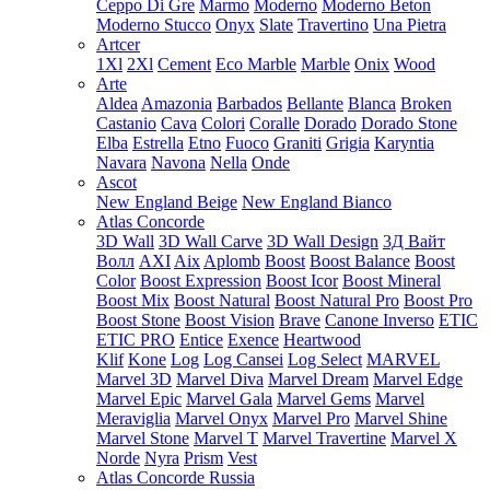
Ceppo Di Gre
Marmo
Moderno
Moderno Beton
Moderno Stucco
Onyx
Slate
Travertino
Una Pietra
Artcer
1Xl
2Xl
Cement
Eco Marble
Marble
Onix
Wood
Arte
Aldea
Amazonia
Barbados
Bellante
Blanca
Broken
Castanio
Cava
Colori
Coralle
Dorado
Dorado Stone
Elba
Estrella
Etno
Fuoco
Graniti
Grigia
Karyntia
Navara
Navona
Nella
Onde
Ascot
New England Beige
New England Bianco
Atlas Concorde
3D Wall
3D Wall Carve
3D Wall Design
3Д Вайт
Волл
AXI
Aix
Aplomb
Boost
Boost Balance
Boost
Color
Boost Expression
Boost Icor
Boost Mineral
Boost Mix
Boost Natural
Boost Natural Pro
Boost Pro
Boost Stone
Boost Vision
Brave
Canone Inverso
ETIC
ETIC PRO
Entice
Exence
Heartwood
Klif
Kone
Log
Log Cansei
Log Select
MARVEL
Marvel 3D
Marvel Diva
Marvel Dream
Marvel Edge
Marvel Epic
Marvel Gala
Marvel Gems
Marvel
Meraviglia
Marvel Onyx
Marvel Pro
Marvel Shine
Marvel Stone
Marvel T
Marvel Travertine
Marvel X
Norde
Nyra
Prism
Vest
Atlas Concorde Russia