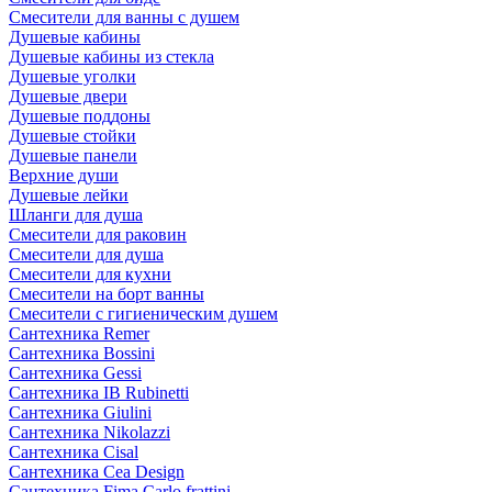
Смесители для ванны с душем
Душевые кабины
Душевые кабины из стекла
Душевые уголки
Душевые двери
Душевые поддоны
Душевые стойки
Душевые панели
Верхние души
Душевые лейки
Шланги для душа
Смесители для раковин
Смесители для душа
Смесители для кухни
Смесители на борт ванны
Смесители с гигиеническим душем
Сантехника Remer
Сантехника Bossini
Сантехника Gessi
Сантехника IB Rubinetti
Сантехника Giulini
Сантехника Nikolazzi
Сантехника Cisal
Сантехника Cea Design
Сантехника Fima Carlo frattini