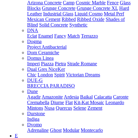
Arizona Concrete
Camp
Cosmic Marble
Fence
Glass
Blocks
Grunge Concrete
Grunge Concrete XL
Hard
Leather
Industrial Glass
Liquid Cosmo
Metal Perf
Mexican Cement
Ribbed
Ribbed Oxide
Shades of
Blind
Solid Concrete
Synthetic
DNA
Eclat
Enamel
Fancy
Match
Terrazzo
Dogma
Project Antibacterial
Dom Ceramiche
Domus Linea
Imperi
Piazza
Pietra
Strade Romane
Dual Gres NiceKer
Chic
London
Spirit
Victorian Dreams
DUE-G
BRECCIA PARADISO
Dune
Agadir
Amazonite
Ardesia
Baikal
Calacatta
Caronte
Cremabella
Diurne
Flat
Kit-Kat Mosaic
Leonardo
Mintons
Nusa
Quercus
Selene
Zement
Durstone
Indiga
Dvomo
Adrenaline
Ghost
Modular
Montecarlo
E