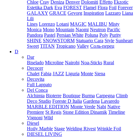
Chloe
Cray
Deniza
Denver
Dolomiti
Effetto
Ekzotic
Estetika Dark
Eva
FOREST
Flamel
Flora
Foil
Forever
GALAXY
GRACE
Gevorg
Inspiration
Lazzaro
Liana
Lili
Lines
Lorenzo
Lotani
MAGIC
MALIBU
Misty
Monica
Mono
Mountain
Naomi
Neutron
Pacific
Pandora
Pastel
Persian White
Poluna
Poly
Purity
SHINE
SNOWSTORM
Statuario Cara
Style
Sunheart
Sweet
TITAN
Tropicano
Valley
Соль-перец
D
Dar
Biselado
Microline
Nairobi
Noa-Sticks
Rural
Decocer
Chalet
Fabia
JAZZ
Liguria
Monte
Siena
Decovita
Full Lappato
Del Conca
Alchimia
Bioterre
Boutique
Burma
Carpegna
Climb
Deco Studio
Foreste D Italia
Gardena
Lavaredo
MARBLE EDITION
Monte Verde
Nabi
Native
Premiere
St Regis
Stone Edition Dinamik
Timeline
Vignoni
Wild
Diesel
Hoily Marble
Stage
Welding Rivest
Wrinkle Foil
DIESEL LIVING