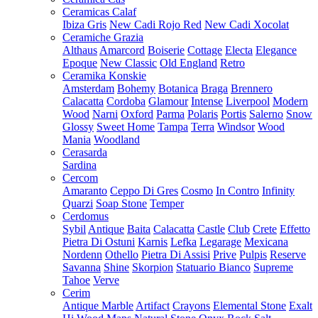
Ceramicas Calaf
Ibiza Gris
New Cadi Rojo Red
New Cadi Xocolat
Ceramiche Grazia
Althaus
Amarcord
Boiserie
Cottage
Electa
Elegance
Epoque
New Classic
Old England
Retro
Ceramika Konskie
Amsterdam
Bohemy
Botanica
Braga
Brennero
Calacatta
Cordoba
Glamour
Intense
Liverpool
Modern
Wood
Narni
Oxford
Parma
Polaris
Portis
Salerno
Snow
Glossy
Sweet Home
Tampa
Terra
Windsor
Wood
Mania
Woodland
Cerasarda
Sardina
Cercom
Amaranto
Ceppo Di Gres
Cosmo
In Contro
Infinity
Quarzi
Soap Stone
Temper
Cerdomus
Sybil
Antique
Baita
Calacatta
Castle
Club
Crete
Effetto
Pietra Di Ostuni
Karnis
Lefka
Legarage
Mexicana
Nordenn
Othello
Pietra Di Assisi
Prive
Pulpis
Reserve
Savanna
Shine
Skorpion
Statuario Bianco
Supreme
Tahoe
Verve
Cerim
Antique Marble
Artifact
Crayons
Elemental Stone
Exalt