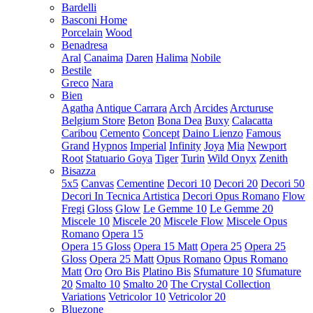
Bardelli
Basconi Home
Porcelain
Wood
Benadresa
Aral
Canaima
Daren
Halima
Nobile
Bestile
Greco
Nara
Bien
Agatha
Antique Carrara
Arch
Arcides
Arcturuse
Belgium Store
Beton
Bona Dea
Buxy
Calacatta
Caribou
Cemento
Concept
Daino Lienzo
Famous
Grand
Hypnos
Imperial
Infinity
Joya
Mia
Newport
Root
Statuario Goya
Tiger
Turin
Wild Onyx
Zenith
Bisazza
5x5
Canvas
Cementine
Decori 10
Decori 20
Decori 50
Decori In Tecnica Artistica
Decori Opus Romano
Flow
Fregi
Gloss
Glow
Le Gemme 10
Le Gemme 20
Miscele 10
Miscele 20
Miscele Flow
Miscele Opus
Romano
Opera 15
Opera 15 Gloss
Opera 15 Matt
Opera 25
Opera 25
Gloss
Opera 25 Matt
Opus Romano
Opus Romano
Matt
Oro
Oro Bis
Platino Bis
Sfumature 10
Sfumature
20
Smalto 10
Smalto 20
The Crystal Collection
Variations
Vetricolor 10
Vetricolor 20
Bluezone