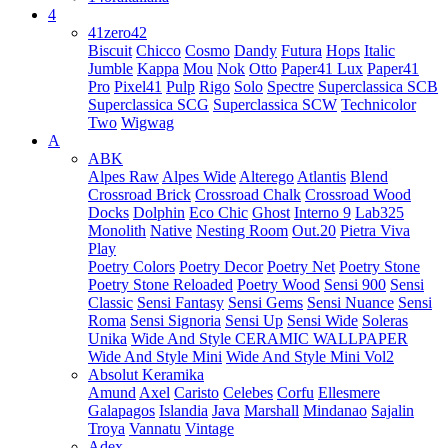
4
41zero42
Biscuit
Chicco
Cosmo
Dandy
Futura
Hops
Italic
Jumble
Kappa
Mou
Nok
Otto
Paper41 Lux
Paper41
Pro
Pixel41
Pulp
Rigo
Solo
Spectre
Superclassica SCB
Superclassica SCG
Superclassica SCW
Technicolor
Two
Wigwag
A
ABK
Alpes Raw
Alpes Wide
Alterego
Atlantis
Blend
Crossroad Brick
Crossroad Chalk
Crossroad Wood
Docks
Dolphin
Eco Chic
Ghost
Interno 9
Lab325
Monolith
Native
Nesting Room
Out.20
Pietra Viva
Play
Poetry Colors
Poetry Decor
Poetry Net
Poetry Stone
Poetry Stone Reloaded
Poetry Wood
Sensi 900
Sensi
Classic
Sensi Fantasy
Sensi Gems
Sensi Nuance
Sensi
Roma
Sensi Signoria
Sensi Up
Sensi Wide
Soleras
Unika
Wide And Style CERAMIC WALLPAPER
Wide And Style Mini
Wide And Style Mini Vol2
Absolut Keramika
Amund
Axel
Caristo
Celebes
Corfu
Ellesmere
Galapagos
Islandia
Java
Marshall
Mindanao
Sajalin
Troya
Vannatu
Vintage
Adex