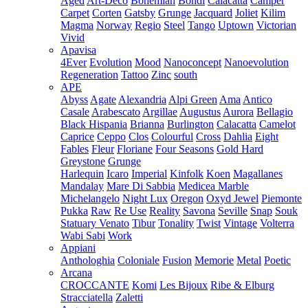
Aged
Art-Deco
Bohemian
Bondi
Calacatta
Camper
Carpet
Corten
Gatsby
Grunge
Jacquard
Joliet
Kilim
Magma
Norway
Regio
Steel
Tango
Uptown
Victorian
Vivid
Apavisa
4Ever
Evolution
Mood
Nanoconcept
Nanoevolution
Regeneration
Tattoo
Zinc
south
APE
Abyss
Agate
Alexandria
Alpi Green
Ama
Antico
Casale
Arabescato
Argillae
Augustus
Aurora
Bellagio
Black Hispania
Brianna
Burlington
Calacatta
Camelot
Caprice
Ceppo
Clos
Colourful
Cross
Dahlia
Eight
Fables
Fleur
Floriane
Four Seasons
Gold Hard
Greystone
Grunge
Harlequin
Icaro
Imperial
Kinfolk
Koen
Magallanes
Mandalay
Mare Di Sabbia
Medicea Marble
Michelangelo
Night Lux
Oregon
Oxyd Jewel
Piemonte
Pukka
Raw
Re Use
Reality
Savona
Seville
Snap
Souk
Statuary Venato
Tibur
Tonality
Twist
Vintage
Volterra
Wabi Sabi
Work
Appiani
Anthologhia
Coloniale
Fusion
Memorie
Metal
Poetic
Arcana
CROCCANTE
Komi
Les Bijoux
Ribe & Elburg
Stracciatella
Zaletti