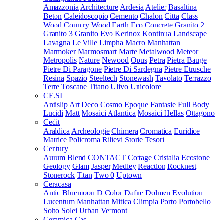
Amazzonia
Architecture
Ardesia
Atelier
Basaltina
Beton
Caleidoscopio
Cemento
Chalon
Citta
Class
Wood
Country Wood
Earth
Eco Concrete
Granito 2
Granito 3
Granito Evo
Kerinox
Kontinua
Landscape
Lavagna
Le Ville
Limpha
Macro
Manhattan
Marmoker
Marmosmart
Marte
Metalwood
Meteor
Metropolis
Nature
Newood
Opus
Petra
Pietra Bauge
Pietre Di Paragone
Pietre Di Sardegna
Pietre Etrusche
Resina
Spazio
Steeltech
Stonewash
Tavolato
Terrazzo
Terre Toscane
Titano
Ulivo
Unicolore
CE.SI
Antislip
Art Deco
Cosmo
Epoque
Fantasie
Full Body
Lucidi
Matt
Mosaici Atlantica
Mosaici Hellas
Ottagono
Cedit
Araldica
Archeologie
Chimera
Cromatica
Euridice
Matrice
Policroma
Rilievi
Storie
Tesori
Century
Aurum
Blend
CONTACT
Cottage
Cristalia
Ecostone
Geology
Glam
Jasper
Medley
Reaction
Rocknest
Stonerock
Titan
Two 0
Uptown
Ceracasa
Antic
Bluemoon
D Color
Dafne
Dolmen
Evolution
Lucentum
Manhattan
Mitica
Olimpia
Porto
Portobello
Soho
Solei
Urban
Vermont
Ceramica Cas