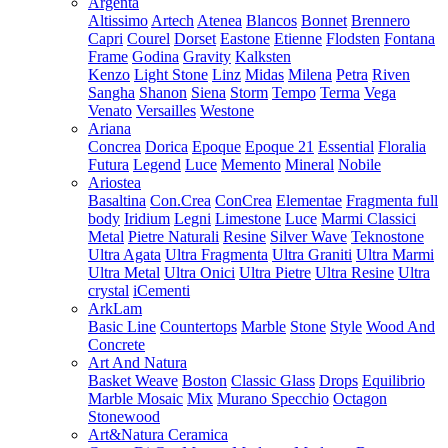
Argenta
Altissimo
Artech
Atenea
Blancos
Bonnet
Brennero
Capri
Courel
Dorset
Eastone
Etienne
Flodsten
Fontana
Frame
Godina
Gravity
Kalksten
Kenzo
Light Stone
Linz
Midas
Milena
Petra
Riven
Sangha
Shanon
Siena
Storm
Tempo
Terma
Vega
Venato
Versailles
Westone
Ariana
Concrea
Dorica
Epoque
Epoque 21
Essential
Floralia
Futura
Legend
Luce
Memento
Mineral
Nobile
Ariostea
Basaltina
Con.Crea
ConCrea
Elementae
Fragmenta full
body
Iridium
Legni
Limestone
Luce
Marmi Classici
Metal
Pietre Naturali
Resine
Silver Wave
Teknostone
Ultra Agata
Ultra Fragmenta
Ultra Graniti
Ultra Marmi
Ultra Metal
Ultra Onici
Ultra Pietre
Ultra Resine
Ultra
crystal
iCementi
ArkLam
Basic Line
Countertops
Marble
Stone
Style
Wood And
Concrete
Art And Natura
Basket Weave
Boston
Classic Glass
Drops
Equilibrio
Marble Mosaic
Mix
Murano Specchio
Octagon
Stonewood
Art&Natura Ceramica