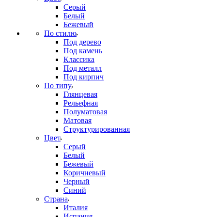
Серый
Белый
Бежевый
По стилю
Под дерево
Под камень
Классика
Под металл
Под кирпич
По типу
Глянцевая
Рельефная
Полуматовая
Матовая
Структурированная
Цвет
Серый
Белый
Бежевый
Коричневый
Черный
Синий
Страна
Италия
Испания