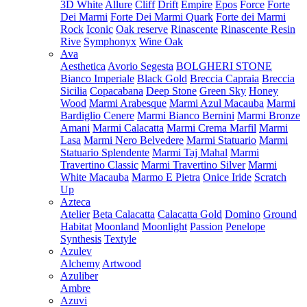
3D White
Allure
Cliff
Drift
Empire
Epos
Force
Forte
Dei Marmi
Forte Dei Marmi Quark
Forte dei Marmi
Rock
Iconic
Oak reserve
Rinascente
Rinascente Resin
Rive
Symphonyx
Wine Oak
Ava
Aesthetica
Avorio Segesta
BOLGHERI STONE
Bianco Imperiale
Black Gold
Breccia Capraia
Breccia
Sicilia
Copacabana
Deep Stone
Green Sky
Honey
Wood
Marmi Arabesque
Marmi Azul Macauba
Marmi
Bardiglio Cenere
Marmi Bianco Bernini
Marmi Bronze
Amani
Marmi Calacatta
Marmi Crema Marfil
Marmi
Lasa
Marmi Nero Belvedere
Marmi Statuario
Marmi
Statuario Splendente
Marmi Taj Mahal
Marmi
Travertino Classic
Marmi Travertino Silver
Marmi
White Macauba
Marmo E Pietra
Onice Iride
Scratch
Up
Azteca
Atelier
Beta Calacatta
Calacatta Gold
Domino
Ground
Habitat
Moonland
Moonlight
Passion
Penelope
Synthesis
Textyle
Azulev
Alchemy
Artwood
Azuliber
Ambre
Azuvi