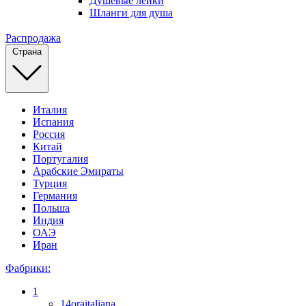
Душевые лейки
Шланги для душа
Распродажа
Страна
Италия
Испания
Россия
Китай
Португалия
Арабские Эмираты
Турция
Германия
Польша
Индия
ОАЭ
Иран
Фабрики:
1
14oraitaliana