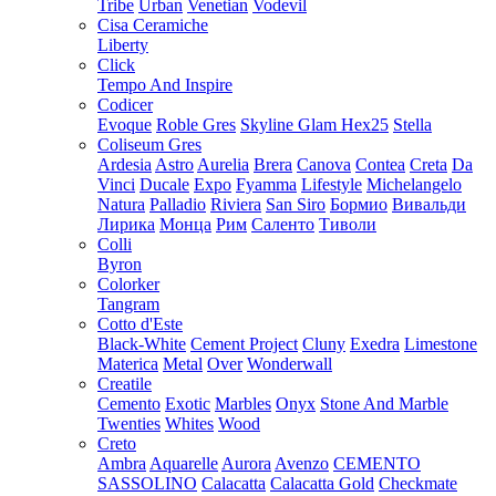
Tribe
Urban
Venetian
Vodevil
Cisa Ceramiche
Liberty
Click
Tempo And Inspire
Codicer
Evoque
Roble Gres
Skyline Glam Hex25
Stella
Coliseum Gres
Ardesia
Astro
Aurelia
Brera
Canova
Contea
Creta
Da
Vinci
Ducale
Expo
Fyamma
Lifestyle
Michelangelo
Natura
Palladio
Riviera
San Siro
Бормио
Вивальди
Лирика
Монца
Рим
Саленто
Тиволи
Colli
Byron
Colorker
Tangram
Cotto d'Este
Black-White
Cement Project
Cluny
Exedra
Limestone
Materica
Metal
Over
Wonderwall
Creatile
Cemento
Exotic
Marbles
Onyx
Stone And Marble
Twenties
Whites
Wood
Creto
Ambra
Aquarelle
Aurora
Avenzo
CEMENTO
SASSOLINO
Calacatta
Calacatta Gold
Checkmate