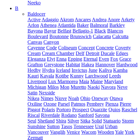
Neeko
B
Baldocer
Active
Adaggio
Akrom
Ancares
Andrea
Anore
Arkety
Arlon
Athenea
Atlantida
Baker
Balmoral
Barkley
Bayona
Bayur
Belfast
Bellagio-1
Black
Blancos
Boulevard
Boutonne
Brunswich
Calacatta
Calcutta
Canvas
Canyon
Cayenne
Code
Coliseum
Concept
Concrete
Coverty
Cream
Cream Chamber
Delf
Detroit
Ducale
Edges
Eleganza
Elyt
Enna
Epping
Eternal
Even
Fox
Grace
Grafton
Greystone
Habitat
Hakea
Hannover
Hardwood
Hedby
Hydra
Iceland
Invictus
June
Kaliva
Kamba
Kauri
Kavala
Kotibe
Kunny
Larchwood
Leeds
Liverpool
Lux Marmorea
Maia
Maine
Maryland
Michigan
Milos
Mon
Muretto
Naoki
Navora
Neve
Satin
Nexside
Nikea
Nimes
Niove
Noah
Ohio
Oneway
Otawa
Oxiline
Ozone
Parsel
Patmos
Pembrey
Pienza
Pierre
Piggot
Polaris
Portoro
Prospect
Quarzite
Quios
Raschel
Riscal
Riverdale
Rodano
Sanford
Savona
Seul
Shetland
Shira
Silver
Sitka
Solid
Statuario
Storm
Sunshine
Sutton
Tasos
Tennessee
Ural
Urban
Vancouver
Vanglih
Venice
Wacom
Wooden
Yale
York
Zermatt