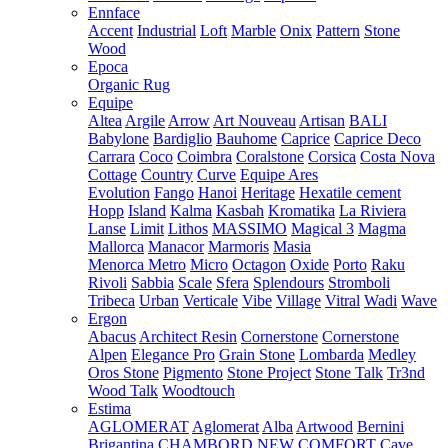
Ennface
Accent
Industrial
Loft
Marble
Onix
Pattern
Stone
Wood
Epoca
Organic Rug
Equipe
Altea
Argile
Arrow
Art Nouveau
Artisan
BALI
Babylone
Bardiglio
Bauhome
Caprice
Caprice Deco
Carrara
Coco
Coimbra
Coralstone
Corsica
Costa Nova
Cottage
Country
Curve
Equipe Ares
Evolution
Fango
Hanoi
Heritage
Hexatile cement
Hopp
Island
Kalma
Kasbah
Kromatika
La Riviera
Lanse
Limit
Lithos
MASSIMO
Magical 3
Magma
Mallorca
Manacor
Marmoris
Masia
Menorca
Metro
Micro
Octagon
Oxide
Porto
Raku
Rivoli
Sabbia
Scale
Sfera
Splendours
Stromboli
Tribeca
Urban
Verticale
Vibe
Village
Vitral
Wadi
Wave
Ergon
Abacus
Architect Resin
Cornerstone
Cornerstone
Alpen
Elegance Pro
Grain Stone
Lombarda
Medley
Oros Stone
Pigmento
Stone Project
Stone Talk
Tr3nd
Wood Talk
Woodtouch
Estima
AGLOMERAT
Aglomerat
Alba
Artwood
Bernini
Brigantina
CHAMBORD NEW
COMFORT
Cave