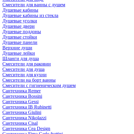
Смесители для ванны с душем
Душевые кабины
Душевые кабины из стекла
Душевые уголки
Душевые двери
Душевые поддоны
Душевые стойки
Душевые панели
Верхние души
Душевые лейки
Шланги для душа
Смесители для раковин
Смесители для душа
Смесители для кухни
Смесители на борт ванны
Смесители с гигиеническим душем
Сантехника Remer
Сантехника Bossini
Сантехника Gessi
Сантехника IB Rubinetti
Сантехника Giulini
Сантехника Nikolazzi
Сантехника Cisal
Сантехника Cea Design
Сантехника Fima Carlo frattini