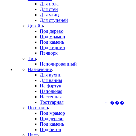
Для пола
Для стен
Для улиц
Для ступеней
Дизайн
Под дерево
Под мрамор
Под камень
Под кирпич
Пэчворк
Тип
Неполированный
Назначение
Для кухни
Для ванны
На фартук
Напольная
Настенная
Тротуарная
+ ���
По стилю
Под мрамор
Под дерево
Под камень
Под бетон
Цвет