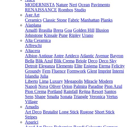
MODERNISTA
Nature
Neri
Ocean
Pavimento
RENAISSANCE
Rombos
Studio
Age Art
Ceramics
Classic Stone
Fabric
Manhattan
Planks
Alaplana
Amalfi
Brasilia
Brera
Goa
Golden Hill
Illusion
Johnstone
Kinsale
Pune
Ripley
Urano
Alta Ceramica
Affreschi
Altacera
Albion
Antique
Antre
Artdeco
Atlantic
Avenue
Bayron
Bella
Blik Azul
Blik Crema
Briole
Deco
Deco Sky
Detroit
Eleganza
Elemento
Elite
Enigma
Eterna
Felicity
Groundy
Fern
Fluence
Formwork
Glent
Imprint
Interni
Islandia
Julia
Liberto
Lima
Luxury
Megapolis
Miracle
Modern
Napoli
Nova
Oliver
Orion
Palmira
Paradise
Pion Azul
Pion Crema
Portland
Rainfall
Rejina
Resort
Santos
Sens
Shape
Smalta
Sonata
Triangle
Veronica
Vertus
Village
Amadis
Art Deco
Brutalist
Long Stick
Rugose
Short Stick
Stripes
Aparici