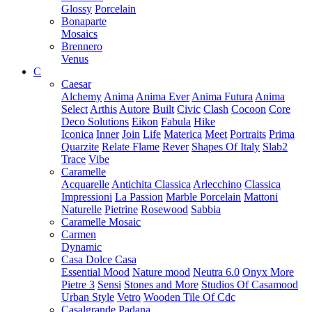
Glossy
Porcelain
Bonaparte
Mosaics
Brennero
Venus
C
Caesar
Alchemy
Anima
Anima Ever
Anima Futura
Anima
Select
Arthis
Autore
Built
Civic
Clash
Cocoon
Core
Deco Solutions
Eikon
Fabula
Hike
Iconica
Inner
Join
Life
Materica
Meet
Portraits
Prima
Quarzite
Relate Flame
Rever
Shapes Of Italy
Slab2
Trace
Vibe
Caramelle
Acquarelle
Antichita Classica
Arlecchino
Classica
Impressioni
La Passion
Marble Porcelain
Mattoni
Naturelle
Pietrine
Rosewood
Sabbia
Caramelle Mosaic
Carmen
Dynamic
Casa Dolce Casa
Essential Mood
Nature mood
Neutra 6.0
Onyx More
Pietre 3
Sensi
Stones and More
Studios Of Casamood
Urban Style
Vetro
Wooden Tile Of Cdc
Casalgrande Padana