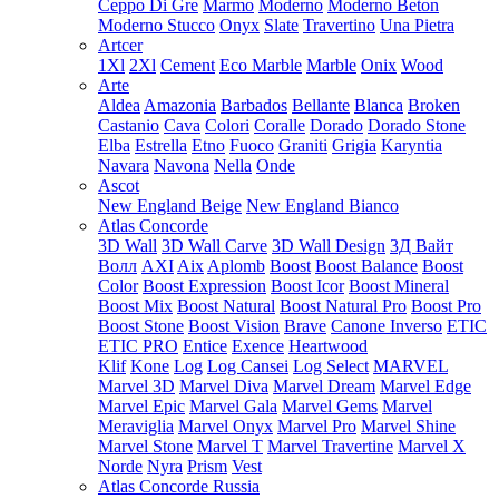
Ceppo Di Gre
Marmo
Moderno
Moderno Beton
Moderno Stucco
Onyx
Slate
Travertino
Una Pietra
Artcer
1Xl
2Xl
Cement
Eco Marble
Marble
Onix
Wood
Arte
Aldea
Amazonia
Barbados
Bellante
Blanca
Broken
Castanio
Cava
Colori
Coralle
Dorado
Dorado Stone
Elba
Estrella
Etno
Fuoco
Graniti
Grigia
Karyntia
Navara
Navona
Nella
Onde
Ascot
New England Beige
New England Bianco
Atlas Concorde
3D Wall
3D Wall Carve
3D Wall Design
3Д Вайт
Волл
AXI
Aix
Aplomb
Boost
Boost Balance
Boost
Color
Boost Expression
Boost Icor
Boost Mineral
Boost Mix
Boost Natural
Boost Natural Pro
Boost Pro
Boost Stone
Boost Vision
Brave
Canone Inverso
ETIC
ETIC PRO
Entice
Exence
Heartwood
Klif
Kone
Log
Log Cansei
Log Select
MARVEL
Marvel 3D
Marvel Diva
Marvel Dream
Marvel Edge
Marvel Epic
Marvel Gala
Marvel Gems
Marvel
Meraviglia
Marvel Onyx
Marvel Pro
Marvel Shine
Marvel Stone
Marvel T
Marvel Travertine
Marvel X
Norde
Nyra
Prism
Vest
Atlas Concorde Russia