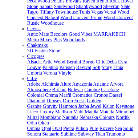
Pecanwood
Polaris
Provans
Raven
Rento
Rock
Royal
Stone
Sahara
Sandwood
Shabbywood
Shevron
Slate
Tagro
Tiffany
Townhouse
Tunis
Vegas
Versal
Wood
Concept Natural
Wood Concept Prime
Wood Concept
Rustic
Woodhouse
Cevica
Antic Mate
Becolors
Good Vibes
MARRAKECH
Metro
Mixes
Plus
Woodlands
Chakmaks
3D Fusion Stone
Cicogres
Alsacia
Artic Wood
Bernini
Borgo
Chic
Deba
Eyra
Louvre
Palatino
Parisien
Revival
Soft
Story
Tinia
Umbria
Verona
Vinyle
Cifre
Adobe
Alchimia
Alure
Amazonia
Arianne
Arvora
Atmosphere
Brillant
Bulevar
Cambre
Casetone
Colonial
Crema Marfil
Cromatica
Cronos
Dassel
Diamond
Dimsey
Drop
Fossil
Golden
Granite
Gravity
Hampton
Jazba
Jewel
Kalon
Keystone
Liceo
Luxury
Madison
Mahi
Manila
Materia
Mirambel
Mitral
Montblanc
Nautalis
Nebraska Colours
Nordik
Odin
Oken
Omnia
Opal
Oval
Pietra
Pulido
Pure
Rovere
Sea
Solid
Sonora
Statuario
Sublime
Subway
Titan
Tramonto