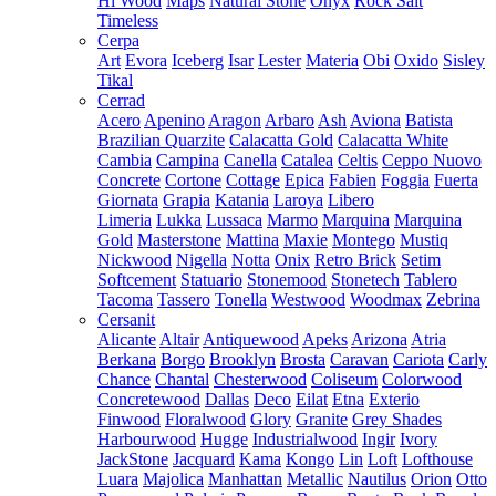
Hi Wood
Maps
Natural Stone
Onyx
Rock Salt
Timeless
Cerpa
Art
Evora
Iceberg
Isar
Lester
Materia
Obi
Oxido
Sisley
Tikal
Cerrad
Acero
Apenino
Aragon
Arbaro
Ash
Aviona
Batista
Brazilian Quarzite
Calacatta Gold
Calacatta White
Cambia
Campina
Canella
Catalea
Celtis
Ceppo Nuovo
Concrete
Cortone
Cottage
Epica
Fabien
Foggia
Fuerta
Giornata
Grapia
Katania
Laroya
Libero
Limeria
Lukka
Lussaca
Marmo
Marquina
Marquina
Gold
Masterstone
Mattina
Maxie
Montego
Mustiq
Nickwood
Nigella
Notta
Onix
Retro Brick
Setim
Softcement
Statuario
Stonemood
Stonetech
Tablero
Tacoma
Tassero
Tonella
Westwood
Woodmax
Zebrina
Cersanit
Alicante
Altair
Antiquewood
Apeks
Arizona
Atria
Berkana
Borgo
Brooklyn
Brosta
Caravan
Cariota
Carly
Chance
Chantal
Chesterwood
Coliseum
Colorwood
Concretewood
Dallas
Deco
Eilat
Etna
Exterio
Finwood
Floralwood
Glory
Granite
Grey Shades
Harbourwood
Hugge
Industrialwood
Ingir
Ivory
JackStone
Jacquard
Kama
Kongo
Lin
Loft
Lofthouse
Luara
Majolica
Manhattan
Metallic
Nautilus
Orion
Otto