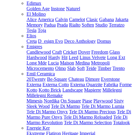
Edimax
Golden Age
Instone
Naturel
El Molino
Alice
America
Calvin
Camelot
Clasic
Gabana
Jakarta
Memory
Padua
Prada
Rialto
Soften
Studio
Terratzo
Tesla
Toja
Elios
Creta
D_esign Evo
Deco Anthology
Domus
Emigres
Candlewood
Craft
Cricket
Dover
Freedom
Glass
Hardwood
Hardy
Hit
Leed
Linus Velvete
Long Ext
Long Mde
Lucia
Maison
Medina
Metropoli
Microcemento
Olmo
Slab
Soft
Teide
Timber
Trento
Emil Ceramica
20Twenty
Be-Square
Chateau
Dimore
Everstone
Externa
Externa Cotto
Externa Quarzite
Fabrika
Forme
Kotto
Kotto Brick
Landscape
Mapierre
Millelegni
Millelegni Remake
Mimesis
Nordika
On Square
Piase
Playwood
Sixty
Sleek Wood
Tele Di Marmo
Tele Di Marmo Lumia
Tele Di Marmo Onyx
Tele Di Marmo Precious
Tele Di
Marmo Pure Onyx
Tele Di Marmo Reloaded
Tele Di
Marmo Revolution
Tele Di Marmo Selection
Totalook
Energie Ker
Ekxtreme
Flatiron
Heritage
Imperial