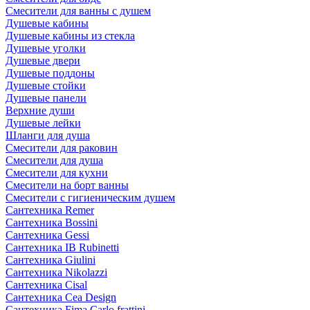
Смесители для ванны с душем
Душевые кабины
Душевые кабины из стекла
Душевые уголки
Душевые двери
Душевые поддоны
Душевые стойки
Душевые панели
Верхние души
Душевые лейки
Шланги для душа
Смесители для раковин
Смесители для душа
Смесители для кухни
Смесители на борт ванны
Смесители с гигиеническим душем
Сантехника Remer
Сантехника Bossini
Сантехника Gessi
Сантехника IB Rubinetti
Сантехника Giulini
Сантехника Nikolazzi
Сантехника Cisal
Сантехника Cea Design
Сантехника Fima Carlo frattini