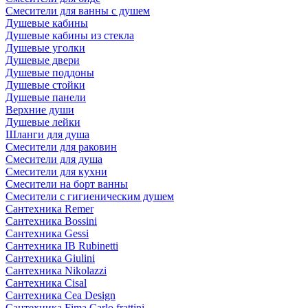
Смесители для ванны с душем
Душевые кабины
Душевые кабины из стекла
Душевые уголки
Душевые двери
Душевые поддоны
Душевые стойки
Душевые панели
Верхние души
Душевые лейки
Шланги для душа
Смесители для раковин
Смесители для душа
Смесители для кухни
Смесители на борт ванны
Смесители с гигиеническим душем
Сантехника Remer
Сантехника Bossini
Сантехника Gessi
Сантехника IB Rubinetti
Сантехника Giulini
Сантехника Nikolazzi
Сантехника Cisal
Сантехника Cea Design
Сантехника Fima Carlo frattini