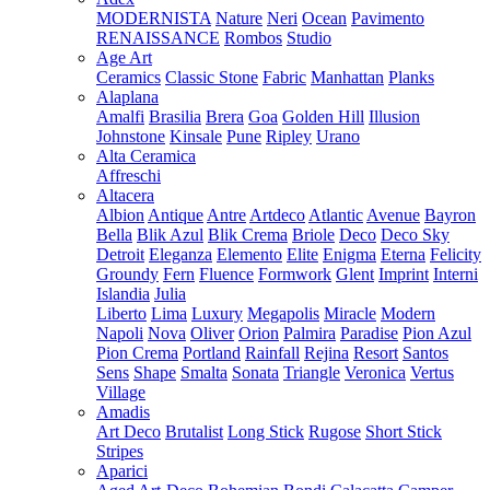
MODERNISTA
Nature
Neri
Ocean
Pavimento
RENAISSANCE
Rombos
Studio
Age Art
Ceramics
Classic Stone
Fabric
Manhattan
Planks
Alaplana
Amalfi
Brasilia
Brera
Goa
Golden Hill
Illusion
Johnstone
Kinsale
Pune
Ripley
Urano
Alta Ceramica
Affreschi
Altacera
Albion
Antique
Antre
Artdeco
Atlantic
Avenue
Bayron
Bella
Blik Azul
Blik Crema
Briole
Deco
Deco Sky
Detroit
Eleganza
Elemento
Elite
Enigma
Eterna
Felicity
Groundy
Fern
Fluence
Formwork
Glent
Imprint
Interni
Islandia
Julia
Liberto
Lima
Luxury
Megapolis
Miracle
Modern
Napoli
Nova
Oliver
Orion
Palmira
Paradise
Pion Azul
Pion Crema
Portland
Rainfall
Rejina
Resort
Santos
Sens
Shape
Smalta
Sonata
Triangle
Veronica
Vertus
Village
Amadis
Art Deco
Brutalist
Long Stick
Rugose
Short Stick
Stripes
Aparici