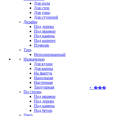
Для пола
Для стен
Для улиц
Для ступеней
Дизайн
Под дерево
Под мрамор
Под камень
Под кирпич
Пэчворк
Тип
Неполированный
Назначение
Для кухни
Для ванны
На фартук
Напольная
Настенная
Тротуарная
+ ���
По стилю
Под мрамор
Под дерево
Под камень
Под бетон
Цвет