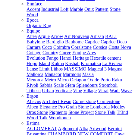
Ennface
Accent
Industrial
Loft
Marble
Onix
Pattern
Stone
Wood
Epoca
Organic Rug
Equipe
Altea
Argile
Arrow
Art Nouveau
Artisan
BALI
Babylone
Bardiglio
Bauhome
Caprice
Caprice Deco
Carrara
Coco
Coimbra
Coralstone
Corsica
Costa Nova
Cottage
Country
Curve
Equipe Ares
Evolution
Fango
Hanoi
Heritage
Hexatile cement
Hopp
Island
Kalma
Kasbah
Kromatika
La Riviera
Lanse
Limit
Lithos
MASSIMO
Magical 3
Magma
Mallorca
Manacor
Marmoris
Masia
Menorca
Metro
Micro
Octagon
Oxide
Porto
Raku
Rivoli
Sabbia
Scale
Sfera
Splendours
Stromboli
Tribeca
Urban
Verticale
Vibe
Village
Vitral
Wadi
Wave
Ergon
Abacus
Architect Resin
Cornerstone
Cornerstone
Alpen
Elegance Pro
Grain Stone
Lombarda
Medley
Oros Stone
Pigmento
Stone Project
Stone Talk
Tr3nd
Wood Talk
Woodtouch
Estima
AGLOMERAT
Aglomerat
Alba
Artwood
Bernini
Brigantina
CHAMBORD NEW
COMFORT
Cave