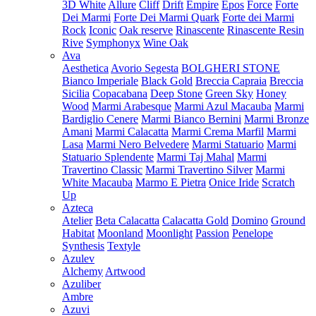
3D White
Allure
Cliff
Drift
Empire
Epos
Force
Forte
Dei Marmi
Forte Dei Marmi Quark
Forte dei Marmi
Rock
Iconic
Oak reserve
Rinascente
Rinascente Resin
Rive
Symphonyx
Wine Oak
Ava
Aesthetica
Avorio Segesta
BOLGHERI STONE
Bianco Imperiale
Black Gold
Breccia Capraia
Breccia
Sicilia
Copacabana
Deep Stone
Green Sky
Honey
Wood
Marmi Arabesque
Marmi Azul Macauba
Marmi
Bardiglio Cenere
Marmi Bianco Bernini
Marmi Bronze
Amani
Marmi Calacatta
Marmi Crema Marfil
Marmi
Lasa
Marmi Nero Belvedere
Marmi Statuario
Marmi
Statuario Splendente
Marmi Taj Mahal
Marmi
Travertino Classic
Marmi Travertino Silver
Marmi
White Macauba
Marmo E Pietra
Onice Iride
Scratch
Up
Azteca
Atelier
Beta Calacatta
Calacatta Gold
Domino
Ground
Habitat
Moonland
Moonlight
Passion
Penelope
Synthesis
Textyle
Azulev
Alchemy
Artwood
Azuliber
Ambre
Azuvi