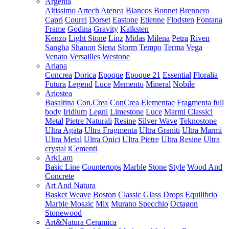
Argenta
Altissimo
Artech
Atenea
Blancos
Bonnet
Brennero
Capri
Courel
Dorset
Eastone
Etienne
Flodsten
Fontana
Frame
Godina
Gravity
Kalksten
Kenzo
Light Stone
Linz
Midas
Milena
Petra
Riven
Sangha
Shanon
Siena
Storm
Tempo
Terma
Vega
Venato
Versailles
Westone
Ariana
Concrea
Dorica
Epoque
Epoque 21
Essential
Floralia
Futura
Legend
Luce
Memento
Mineral
Nobile
Ariostea
Basaltina
Con.Crea
ConCrea
Elementae
Fragmenta full
body
Iridium
Legni
Limestone
Luce
Marmi Classici
Metal
Pietre Naturali
Resine
Silver Wave
Teknostone
Ultra Agata
Ultra Fragmenta
Ultra Graniti
Ultra Marmi
Ultra Metal
Ultra Onici
Ultra Pietre
Ultra Resine
Ultra
crystal
iCementi
ArkLam
Basic Line
Countertops
Marble
Stone
Style
Wood And
Concrete
Art And Natura
Basket Weave
Boston
Classic Glass
Drops
Equilibrio
Marble Mosaic
Mix
Murano Specchio
Octagon
Stonewood
Art&Natura Ceramica