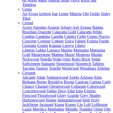
Hi Wood
Maps
Natural Stone
Onyx
Rock Salt
Timeless
Cerpa
Art
Evora
Iceberg
Isar
Lester
Materia
Obi
Oxido
Sisley
Tikal
Cerrad
Acero
Apenino
Aragon
Arbaro
Ash
Aviona
Batista
Brazilian Quarzite
Calacatta Gold
Calacatta White
Cambia
Campina
Canella
Catalea
Celtis
Ceppo Nuovo
Concrete
Cortone
Cottage
Epica
Fabien
Foggia
Fuerta
Giornata
Grapia
Katania
Laroya
Libero
Limeria
Lukka
Lussaca
Marmo
Marquina
Marquina
Gold
Masterstone
Mattina
Maxie
Montego
Mustiq
Nickwood
Nigella
Notta
Onix
Retro Brick
Setim
Softcement
Statuario
Stonemood
Stonetech
Tablero
Tacoma
Tassero
Tonella
Westwood
Woodmax
Zebrina
Cersanit
Alicante
Altair
Antiquewood
Apeks
Arizona
Atria
Berkana
Borgo
Brooklyn
Brosta
Caravan
Cariota
Carly
Chance
Chantal
Chesterwood
Coliseum
Colorwood
Concretewood
Dallas
Deco
Eilat
Etna
Exterio
Finwood
Floralwood
Glory
Granite
Grey Shades
Harbourwood
Hugge
Industrialwood
Ingir
Ivory
JackStone
Jacquard
Kama
Kongo
Lin
Loft
Lofthouse
Luara
Majolica
Manhattan
Metallic
Nautilus
Orion
Otto