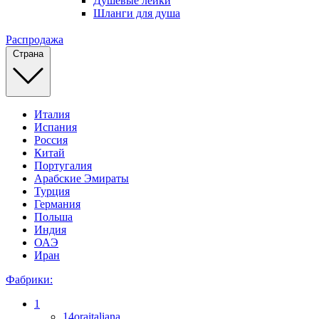
Душевые лейки
Шланги для душа
Распродажа
Страна
Италия
Испания
Россия
Китай
Португалия
Арабские Эмираты
Турция
Германия
Польша
Индия
ОАЭ
Иран
Фабрики:
1
14oraitaliana