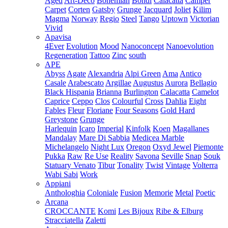
Aged
Art-Deco
Bohemian
Bondi
Calacatta
Camper
Carpet
Corten
Gatsby
Grunge
Jacquard
Joliet
Kilim
Magma
Norway
Regio
Steel
Tango
Uptown
Victorian
Vivid
Apavisa
4Ever
Evolution
Mood
Nanoconcept
Nanoevolution
Regeneration
Tattoo
Zinc
south
APE
Abyss
Agate
Alexandria
Alpi Green
Ama
Antico
Casale
Arabescato
Argillae
Augustus
Aurora
Bellagio
Black Hispania
Brianna
Burlington
Calacatta
Camelot
Caprice
Ceppo
Clos
Colourful
Cross
Dahlia
Eight
Fables
Fleur
Floriane
Four Seasons
Gold Hard
Greystone
Grunge
Harlequin
Icaro
Imperial
Kinfolk
Koen
Magallanes
Mandalay
Mare Di Sabbia
Medicea Marble
Michelangelo
Night Lux
Oregon
Oxyd Jewel
Piemonte
Pukka
Raw
Re Use
Reality
Savona
Seville
Snap
Souk
Statuary Venato
Tibur
Tonality
Twist
Vintage
Volterra
Wabi Sabi
Work
Appiani
Anthologhia
Coloniale
Fusion
Memorie
Metal
Poetic
Arcana
CROCCANTE
Komi
Les Bijoux
Ribe & Elburg
Stracciatella
Zaletti