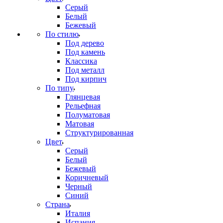
Серый
Белый
Бежевый
По стилю
Под дерево
Под камень
Классика
Под металл
Под кирпич
По типу
Глянцевая
Рельефная
Полуматовая
Матовая
Структурированная
Цвет
Серый
Белый
Бежевый
Коричневый
Черный
Синий
Страна
Италия
Испания