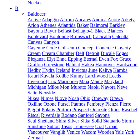
Neeko
B
Baldocer
Active
Adaggio
Akrom
Ancares
Andrea
Anore
Arkety
Arlon
Athenea
Atlantida
Baker
Balmoral
Barkley
Bayona
Bayur
Belfast
Bellagio-1
Black
Blancos
Boulevard
Boutonne
Brunswich
Calacatta
Calcutta
Canvas
Canyon
Cayenne
Code
Coliseum
Concept
Concrete
Coverty
Cream
Cream Chamber
Delf
Detroit
Ducale
Edges
Eleganza
Elyt
Enna
Epping
Eternal
Even
Fox
Grace
Grafton
Greystone
Habitat
Hakea
Hannover
Hardwood
Hedby
Hydra
Iceland
Invictus
June
Kaliva
Kamba
Kauri
Kavala
Kotibe
Kunny
Larchwood
Leeds
Liverpool
Lux Marmorea
Maia
Maine
Maryland
Michigan
Milos
Mon
Muretto
Naoki
Navora
Neve
Satin
Nexside
Nikea
Nimes
Niove
Noah
Ohio
Oneway
Otawa
Oxiline
Ozone
Parsel
Patmos
Pembrey
Pienza
Pierre
Piggot
Polaris
Portoro
Prospect
Quarzite
Quios
Raschel
Riscal
Riverdale
Rodano
Sanford
Savona
Seul
Shetland
Shira
Silver
Sitka
Solid
Statuario
Storm
Sunshine
Sutton
Tasos
Tennessee
Ural
Urban
Vancouver
Vanglih
Venice
Wacom
Wooden
Yale
York
Zermatt