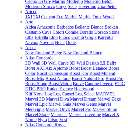
Ceppo Di Gre
Marmo
Moderno
Moderno Beton
Moderno Stucco
Onyx
Slate
Travertino
Una Pietra
Artcer
1Xl
2Xl
Cement
Eco Marble
Marble
Onix
Wood
Arte
Aldea
Amazonia
Barbados
Bellante
Blanca
Broken
Castanio
Cava
Colori
Coralle
Dorado
Dorado Stone
Elba
Estrella
Etno
Fuoco
Graniti
Grigia
Karyntia
Navara
Navona
Nella
Onde
Ascot
New England Beige
New England Bianco
Atlas Concorde
3D Wall
3D Wall Carve
3D Wall Design
3Д Вайт
Волл
AXI
Aix
Aplomb
Boost
Boost Balance
Boost
Color
Boost Expression
Boost Icor
Boost Mineral
Boost Mix
Boost Natural
Boost Natural Pro
Boost Pro
Boost Stone
Boost Vision
Brave
Canone Inverso
ETIC
ETIC PRO
Entice
Exence
Heartwood
Klif
Kone
Log
Log Cansei
Log Select
MARVEL
Marvel 3D
Marvel Diva
Marvel Dream
Marvel Edge
Marvel Epic
Marvel Gala
Marvel Gems
Marvel
Meraviglia
Marvel Onyx
Marvel Pro
Marvel Shine
Marvel Stone
Marvel T
Marvel Travertine
Marvel X
Norde
Nyra
Prism
Vest
Atlas Concorde Russia