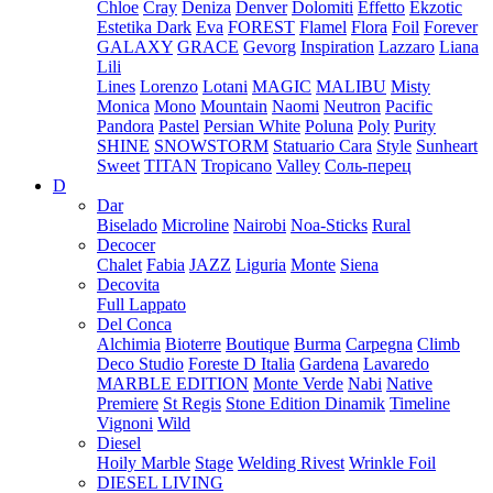
Chloe
Cray
Deniza
Denver
Dolomiti
Effetto
Ekzotic
Estetika Dark
Eva
FOREST
Flamel
Flora
Foil
Forever
GALAXY
GRACE
Gevorg
Inspiration
Lazzaro
Liana
Lili
Lines
Lorenzo
Lotani
MAGIC
MALIBU
Misty
Monica
Mono
Mountain
Naomi
Neutron
Pacific
Pandora
Pastel
Persian White
Poluna
Poly
Purity
SHINE
SNOWSTORM
Statuario Cara
Style
Sunheart
Sweet
TITAN
Tropicano
Valley
Соль-перец
D
Dar
Biselado
Microline
Nairobi
Noa-Sticks
Rural
Decocer
Chalet
Fabia
JAZZ
Liguria
Monte
Siena
Decovita
Full Lappato
Del Conca
Alchimia
Bioterre
Boutique
Burma
Carpegna
Climb
Deco Studio
Foreste D Italia
Gardena
Lavaredo
MARBLE EDITION
Monte Verde
Nabi
Native
Premiere
St Regis
Stone Edition Dinamik
Timeline
Vignoni
Wild
Diesel
Hoily Marble
Stage
Welding Rivest
Wrinkle Foil
DIESEL LIVING