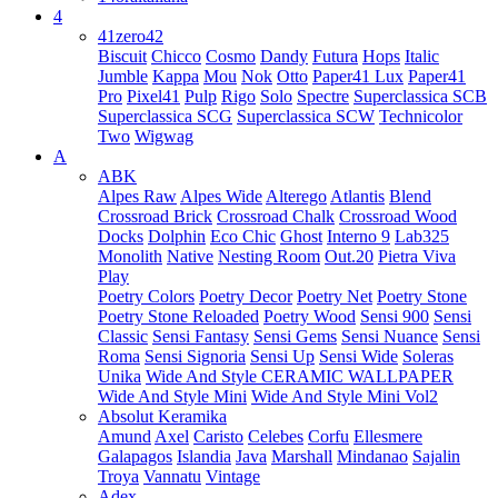
4
41zero42
Biscuit
Chicco
Cosmo
Dandy
Futura
Hops
Italic
Jumble
Kappa
Mou
Nok
Otto
Paper41 Lux
Paper41
Pro
Pixel41
Pulp
Rigo
Solo
Spectre
Superclassica SCB
Superclassica SCG
Superclassica SCW
Technicolor
Two
Wigwag
A
ABK
Alpes Raw
Alpes Wide
Alterego
Atlantis
Blend
Crossroad Brick
Crossroad Chalk
Crossroad Wood
Docks
Dolphin
Eco Chic
Ghost
Interno 9
Lab325
Monolith
Native
Nesting Room
Out.20
Pietra Viva
Play
Poetry Colors
Poetry Decor
Poetry Net
Poetry Stone
Poetry Stone Reloaded
Poetry Wood
Sensi 900
Sensi
Classic
Sensi Fantasy
Sensi Gems
Sensi Nuance
Sensi
Roma
Sensi Signoria
Sensi Up
Sensi Wide
Soleras
Unika
Wide And Style CERAMIC WALLPAPER
Wide And Style Mini
Wide And Style Mini Vol2
Absolut Keramika
Amund
Axel
Caristo
Celebes
Corfu
Ellesmere
Galapagos
Islandia
Java
Marshall
Mindanao
Sajalin
Troya
Vannatu
Vintage
Adex