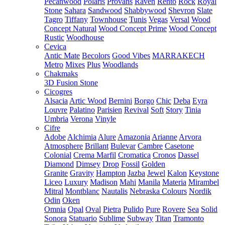
Pecanwood
Polaris
Provans
Raven
Rento
Rock
Royal
Stone
Sahara
Sandwood
Shabbywood
Shevron
Slate
Tagro
Tiffany
Townhouse
Tunis
Vegas
Versal
Wood
Concept Natural
Wood Concept Prime
Wood Concept
Rustic
Woodhouse
Cevica
Antic Mate
Becolors
Good Vibes
MARRAKECH
Metro
Mixes
Plus
Woodlands
Chakmaks
3D Fusion Stone
Cicogres
Alsacia
Artic Wood
Bernini
Borgo
Chic
Deba
Eyra
Louvre
Palatino
Parisien
Revival
Soft
Story
Tinia
Umbria
Verona
Vinyle
Cifre
Adobe
Alchimia
Alure
Amazonia
Arianne
Arvora
Atmosphere
Brillant
Bulevar
Cambre
Casetone
Colonial
Crema Marfil
Cromatica
Cronos
Dassel
Diamond
Dimsey
Drop
Fossil
Golden
Granite
Gravity
Hampton
Jazba
Jewel
Kalon
Keystone
Liceo
Luxury
Madison
Mahi
Manila
Materia
Mirambel
Mitral
Montblanc
Nautalis
Nebraska Colours
Nordik
Odin
Oken
Omnia
Opal
Oval
Pietra
Pulido
Pure
Rovere
Sea
Solid
Sonora
Statuario
Sublime
Subway
Titan
Tramonto