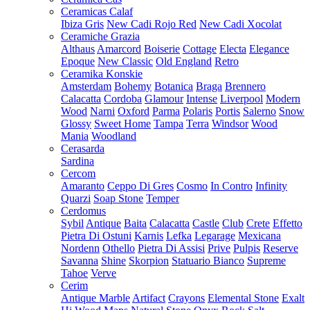
Ceramicas Calaf
Ibiza Gris
New Cadi Rojo Red
New Cadi Xocolat
Ceramiche Grazia
Althaus
Amarcord
Boiserie
Cottage
Electa
Elegance
Epoque
New Classic
Old England
Retro
Ceramika Konskie
Amsterdam
Bohemy
Botanica
Braga
Brennero
Calacatta
Cordoba
Glamour
Intense
Liverpool
Modern
Wood
Narni
Oxford
Parma
Polaris
Portis
Salerno
Snow
Glossy
Sweet Home
Tampa
Terra
Windsor
Wood
Mania
Woodland
Cerasarda
Sardina
Cercom
Amaranto
Ceppo Di Gres
Cosmo
In Contro
Infinity
Quarzi
Soap Stone
Temper
Cerdomus
Sybil
Antique
Baita
Calacatta
Castle
Club
Crete
Effetto
Pietra Di Ostuni
Karnis
Lefka
Legarage
Mexicana
Nordenn
Othello
Pietra Di Assisi
Prive
Pulpis
Reserve
Savanna
Shine
Skorpion
Statuario Bianco
Supreme
Tahoe
Verve
Cerim
Antique Marble
Artifact
Crayons
Elemental Stone
Exalt