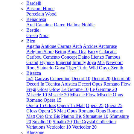
Bardelli
Basconi Home
Porcelain
Wood
Benadresa
Aral
Canaima
Daren
Halima
Nobile
Bestile
Greco
Nara
Bien
Agatha
Antique Carrara
Arch
Arcides
Arcturuse
Belgium Store
Beton
Bona Dea
Buxy
Calacatta
Caribou
Cemento
Concept
Daino Lienzo
Famous
Grand
Hypnos
Imperial
Infinity
Joya
Mia
Newport
Root
Statuario Goya
Tiger
Turin
Wild Onyx
Zenith
Bisazza
5x5
Canvas
Cementine
Decori 10
Decori 20
Decori 50
Decori In Tecnica Artistica
Decori Opus Romano
Flow
Fregi
Gloss
Glow
Le Gemme 10
Le Gemme 20
Miscele 10
Miscele 20
Miscele Flow
Miscele Opus
Romano
Opera 15
Opera 15 Gloss
Opera 15 Matt
Opera 25
Opera 25
Gloss
Opera 25 Matt
Opus Romano
Opus Romano
Matt
Oro
Oro Bis
Platino Bis
Sfumature 10
Sfumature
20
Smalto 10
Smalto 20
The Crystal Collection
Variations
Vetricolor 10
Vetricolor 20
Bluezone