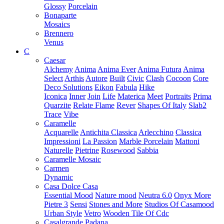
Glossy
Porcelain
Bonaparte
Mosaics
Brennero
Venus
C
Caesar
Alchemy
Anima
Anima Ever
Anima Futura
Anima
Select
Arthis
Autore
Built
Civic
Clash
Cocoon
Core
Deco Solutions
Eikon
Fabula
Hike
Iconica
Inner
Join
Life
Materica
Meet
Portraits
Prima
Quarzite
Relate Flame
Rever
Shapes Of Italy
Slab2
Trace
Vibe
Caramelle
Acquarelle
Antichita Classica
Arlecchino
Classica
Impressioni
La Passion
Marble Porcelain
Mattoni
Naturelle
Pietrine
Rosewood
Sabbia
Caramelle Mosaic
Carmen
Dynamic
Casa Dolce Casa
Essential Mood
Nature mood
Neutra 6.0
Onyx More
Pietre 3
Sensi
Stones and More
Studios Of Casamood
Urban Style
Vetro
Wooden Tile Of Cdc
Casalgrande Padana