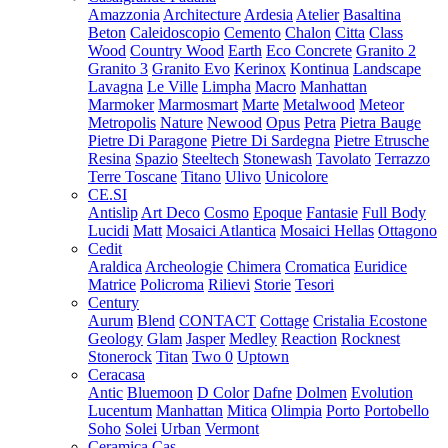
Amazzonia
Architecture
Ardesia
Atelier
Basaltina
Beton
Caleidoscopio
Cemento
Chalon
Citta
Class
Wood
Country Wood
Earth
Eco Concrete
Granito 2
Granito 3
Granito Evo
Kerinox
Kontinua
Landscape
Lavagna
Le Ville
Limpha
Macro
Manhattan
Marmoker
Marmosmart
Marte
Metalwood
Meteor
Metropolis
Nature
Newood
Opus
Petra
Pietra Bauge
Pietre Di Paragone
Pietre Di Sardegna
Pietre Etrusche
Resina
Spazio
Steeltech
Stonewash
Tavolato
Terrazzo
Terre Toscane
Titano
Ulivo
Unicolore
CE.SI
Antislip
Art Deco
Cosmo
Epoque
Fantasie
Full Body
Lucidi
Matt
Mosaici Atlantica
Mosaici Hellas
Ottagono
Cedit
Araldica
Archeologie
Chimera
Cromatica
Euridice
Matrice
Policroma
Rilievi
Storie
Tesori
Century
Aurum
Blend
CONTACT
Cottage
Cristalia
Ecostone
Geology
Glam
Jasper
Medley
Reaction
Rocknest
Stonerock
Titan
Two 0
Uptown
Ceracasa
Antic
Bluemoon
D Color
Dafne
Dolmen
Evolution
Lucentum
Manhattan
Mitica
Olimpia
Porto
Portobello
Soho
Solei
Urban
Vermont
Ceramica Cas