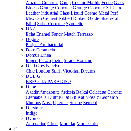
Arizona Concrete
Camp
Cosmic Marble
Fence
Glass
Blocks
Grunge Concrete
Grunge Concrete XL
Hard
Leather
Industrial Glass
Liquid Cosmo
Metal Perf
Mexican Cement
Ribbed
Ribbed Oxide
Shades of
Blind
Solid Concrete
Synthetic
DNA
Eclat
Enamel
Fancy
Match
Terrazzo
Dogma
Project Antibacterial
Dom Ceramiche
Domus Linea
Imperi
Piazza
Pietra
Strade Romane
Dual Gres NiceKer
Chic
London
Spirit
Victorian Dreams
DUE-G
BRECCIA PARADISO
Dune
Agadir
Amazonite
Ardesia
Baikal
Calacatta
Caronte
Cremabella
Diurne
Flat
Kit-Kat Mosaic
Leonardo
Mintons
Nusa
Quercus
Selene
Zement
Durstone
Indiga
Dvomo
Adrenaline
Ghost
Modular
Montecarlo
E