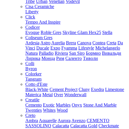
Tribe
Urban
Venetian
Vodevil
Cisa Ceramiche
Liberty
Click
Tempo And Inspire
Codicer
Evoque
Roble Gres
Skyline Glam Hex25
Stella
Coliseum Gres
Ardesia
Astro
Aurelia
Brera
Canova
Contea
Creta
Da
Vinci
Ducale
Expo
Fyamma
Lifestyle
Michelangelo
Natura
Palladio
Riviera
San Siro
Бормио
Вивальди
Лирика
Монца
Рим
Саленто
Тиволи
Colli
Byron
Colorker
Tangram
Cotto d'Este
Black-White
Cement Project
Cluny
Exedra
Limestone
Materica
Metal
Over
Wonderwall
Creatile
Cemento
Exotic
Marbles
Onyx
Stone And Marble
Twenties
Whites
Wood
Creto
Ambra
Aquarelle
Aurora
Avenzo
CEMENTO
SASSOLINO
Calacatta
Calacatta Gold
Checkmate