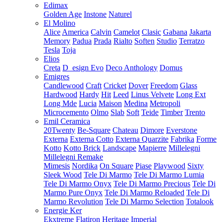
Edimax
Golden Age
Instone
Naturel
El Molino
Alice
America
Calvin
Camelot
Clasic
Gabana
Jakarta
Memory
Padua
Prada
Rialto
Soften
Studio
Terratzo
Tesla
Toja
Elios
Creta
D_esign Evo
Deco Anthology
Domus
Emigres
Candlewood
Craft
Cricket
Dover
Freedom
Glass
Hardwood
Hardy
Hit
Leed
Linus Velvete
Long Ext
Long Mde
Lucia
Maison
Medina
Metropoli
Microcemento
Olmo
Slab
Soft
Teide
Timber
Trento
Emil Ceramica
20Twenty
Be-Square
Chateau
Dimore
Everstone
Externa
Externa Cotto
Externa Quarzite
Fabrika
Forme
Kotto
Kotto Brick
Landscape
Mapierre
Millelegni
Millelegni Remake
Mimesis
Nordika
On Square
Piase
Playwood
Sixty
Sleek Wood
Tele Di Marmo
Tele Di Marmo Lumia
Tele Di Marmo Onyx
Tele Di Marmo Precious
Tele Di
Marmo Pure Onyx
Tele Di Marmo Reloaded
Tele Di
Marmo Revolution
Tele Di Marmo Selection
Totalook
Energie Ker
Ekxtreme
Flatiron
Heritage
Imperial