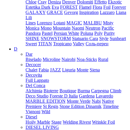
Chloe
Cray
Deniza
Denver
Dolomiti
Effetto
Ekzotic
Estetika Dark
Eva
FOREST
Flamel
Flora
Foil
Forever
GALAXY
GRACE
Gevorg
Inspiration
Lazzaro
Liana
Lili
Lines
Lorenzo
Lotani
MAGIC
MALIBU
Misty
Monica
Mono
Mountain
Naomi
Neutron
Pacific
Pandora
Pastel
Persian White
Poluna
Poly
Purity
SHINE
SNOWSTORM
Statuario Cara
Style
Sunheart
Sweet
TITAN
Tropicano
Valley
Соль-перец
D
Dar
Biselado
Microline
Nairobi
Noa-Sticks
Rural
Decocer
Chalet
Fabia
JAZZ
Liguria
Monte
Siena
Decovita
Full Lappato
Del Conca
Alchimia
Bioterre
Boutique
Burma
Carpegna
Climb
Deco Studio
Foreste D Italia
Gardena
Lavaredo
MARBLE EDITION
Monte Verde
Nabi
Native
Premiere
St Regis
Stone Edition Dinamik
Timeline
Vignoni
Wild
Diesel
Hoily Marble
Stage
Welding Rivest
Wrinkle Foil
DIESEL LIVING