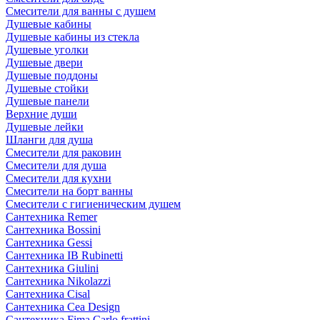
Смесители для ванны с душем
Душевые кабины
Душевые кабины из стекла
Душевые уголки
Душевые двери
Душевые поддоны
Душевые стойки
Душевые панели
Верхние души
Душевые лейки
Шланги для душа
Смесители для раковин
Смесители для душа
Смесители для кухни
Смесители на борт ванны
Смесители с гигиеническим душем
Сантехника Remer
Сантехника Bossini
Сантехника Gessi
Сантехника IB Rubinetti
Сантехника Giulini
Сантехника Nikolazzi
Сантехника Cisal
Сантехника Cea Design
Сантехника Fima Carlo frattini