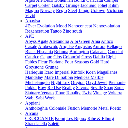
Aged
Art-Deco
Bohemian
Bondi
Calacatta
Camper
Carpet
Corten
Gatsby
Grunge
Jacquard
Joliet
Kilim
Magma
Norway
Regio
Steel
Tango
Uptown
Victorian
Vivid
Apavisa
4Ever
Evolution
Mood
Nanoconcept
Nanoevolution
Regeneration
Tattoo
Zinc
south
APE
Abyss
Agate
Alexandria
Alpi Green
Ama
Antico
Casale
Arabescato
Argillae
Augustus
Aurora
Bellagio
Black Hispania
Brianna
Burlington
Calacatta
Camelot
Caprice
Ceppo
Clos
Colourful
Cross
Dahlia
Eight
Fables
Fleur
Floriane
Four Seasons
Gold Hard
Greystone
Grunge
Harlequin
Icaro
Imperial
Kinfolk
Koen
Magallanes
Mandalay
Mare Di Sabbia
Medicea Marble
Michelangelo
Night Lux
Oregon
Oxyd Jewel
Piemonte
Pukka
Raw
Re Use
Reality
Savona
Seville
Snap
Souk
Statuary Venato
Tibur
Tonality
Twist
Vintage
Volterra
Wabi Sabi
Work
Appiani
Anthologhia
Coloniale
Fusion
Memorie
Metal
Poetic
Arcana
CROCCANTE
Komi
Les Bijoux
Ribe & Elburg
Stracciatella
Zaletti