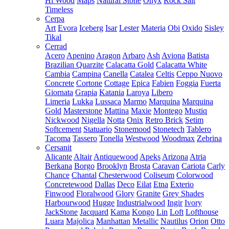
Hi Wood
Maps
Natural Stone
Onyx
Rock Salt
Timeless
Cerpa
Art
Evora
Iceberg
Isar
Lester
Materia
Obi
Oxido
Sisley
Tikal
Cerrad
Acero
Apenino
Aragon
Arbaro
Ash
Aviona
Batista
Brazilian Quarzite
Calacatta Gold
Calacatta White
Cambia
Campina
Canella
Catalea
Celtis
Ceppo Nuovo
Concrete
Cortone
Cottage
Epica
Fabien
Foggia
Fuerta
Giornata
Grapia
Katania
Laroya
Libero
Limeria
Lukka
Lussaca
Marmo
Marquina
Marquina
Gold
Masterstone
Mattina
Maxie
Montego
Mustiq
Nickwood
Nigella
Notta
Onix
Retro Brick
Setim
Softcement
Statuario
Stonemood
Stonetech
Tablero
Tacoma
Tassero
Tonella
Westwood
Woodmax
Zebrina
Cersanit
Alicante
Altair
Antiquewood
Apeks
Arizona
Atria
Berkana
Borgo
Brooklyn
Brosta
Caravan
Cariota
Carly
Chance
Chantal
Chesterwood
Coliseum
Colorwood
Concretewood
Dallas
Deco
Eilat
Etna
Exterio
Finwood
Floralwood
Glory
Granite
Grey Shades
Harbourwood
Hugge
Industrialwood
Ingir
Ivory
JackStone
Jacquard
Kama
Kongo
Lin
Loft
Lofthouse
Luara
Majolica
Manhattan
Metallic
Nautilus
Orion
Otto