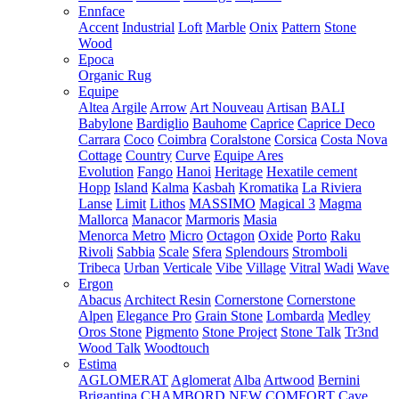
Ennface
Accent
Industrial
Loft
Marble
Onix
Pattern
Stone
Wood
Epoca
Organic Rug
Equipe
Altea
Argile
Arrow
Art Nouveau
Artisan
BALI
Babylone
Bardiglio
Bauhome
Caprice
Caprice Deco
Carrara
Coco
Coimbra
Coralstone
Corsica
Costa Nova
Cottage
Country
Curve
Equipe Ares
Evolution
Fango
Hanoi
Heritage
Hexatile cement
Hopp
Island
Kalma
Kasbah
Kromatika
La Riviera
Lanse
Limit
Lithos
MASSIMO
Magical 3
Magma
Mallorca
Manacor
Marmoris
Masia
Menorca
Metro
Micro
Octagon
Oxide
Porto
Raku
Rivoli
Sabbia
Scale
Sfera
Splendours
Stromboli
Tribeca
Urban
Verticale
Vibe
Village
Vitral
Wadi
Wave
Ergon
Abacus
Architect Resin
Cornerstone
Cornerstone
Alpen
Elegance Pro
Grain Stone
Lombarda
Medley
Oros Stone
Pigmento
Stone Project
Stone Talk
Tr3nd
Wood Talk
Woodtouch
Estima
AGLOMERAT
Aglomerat
Alba
Artwood
Bernini
Brigantina
CHAMBORD NEW
COMFORT
Cave