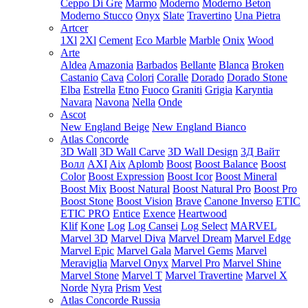
Ceppo Di Gre
Marmo
Moderno
Moderno Beton
Moderno Stucco
Onyx
Slate
Travertino
Una Pietra
Artcer
1Xl
2Xl
Cement
Eco Marble
Marble
Onix
Wood
Arte
Aldea
Amazonia
Barbados
Bellante
Blanca
Broken
Castanio
Cava
Colori
Coralle
Dorado
Dorado Stone
Elba
Estrella
Etno
Fuoco
Graniti
Grigia
Karyntia
Navara
Navona
Nella
Onde
Ascot
New England Beige
New England Bianco
Atlas Concorde
3D Wall
3D Wall Carve
3D Wall Design
3Д Вайт
Волл
AXI
Aix
Aplomb
Boost
Boost Balance
Boost
Color
Boost Expression
Boost Icor
Boost Mineral
Boost Mix
Boost Natural
Boost Natural Pro
Boost Pro
Boost Stone
Boost Vision
Brave
Canone Inverso
ETIC
ETIC PRO
Entice
Exence
Heartwood
Klif
Kone
Log
Log Cansei
Log Select
MARVEL
Marvel 3D
Marvel Diva
Marvel Dream
Marvel Edge
Marvel Epic
Marvel Gala
Marvel Gems
Marvel
Meraviglia
Marvel Onyx
Marvel Pro
Marvel Shine
Marvel Stone
Marvel T
Marvel Travertine
Marvel X
Norde
Nyra
Prism
Vest
Atlas Concorde Russia