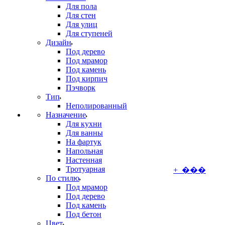
Для пола
Для стен
Для улиц
Для ступеней
Дизайн
Под дерево
Под мрамор
Под камень
Под кирпич
Пэчворк
Тип
Неполированный
Назначение
Для кухни
Для ванны
На фартук
Напольная
Настенная
Тротуарная
+ ���
По стилю
Под мрамор
Под дерево
Под камень
Под бетон
Цвет