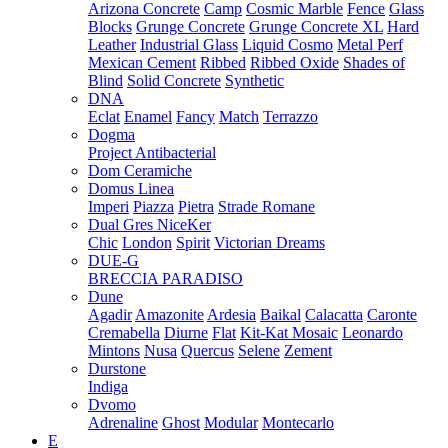
Arizona Concrete
Camp
Cosmic Marble
Fence
Glass
Blocks
Grunge Concrete
Grunge Concrete XL
Hard
Leather
Industrial Glass
Liquid Cosmo
Metal Perf
Mexican Cement
Ribbed
Ribbed Oxide
Shades of
Blind
Solid Concrete
Synthetic
DNA
Eclat
Enamel
Fancy
Match
Terrazzo
Dogma
Project Antibacterial
Dom Ceramiche
Domus Linea
Imperi
Piazza
Pietra
Strade Romane
Dual Gres NiceKer
Chic
London
Spirit
Victorian Dreams
DUE-G
BRECCIA PARADISO
Dune
Agadir
Amazonite
Ardesia
Baikal
Calacatta
Caronte
Cremabella
Diurne
Flat
Kit-Kat Mosaic
Leonardo
Mintons
Nusa
Quercus
Selene
Zement
Durstone
Indiga
Dvomo
Adrenaline
Ghost
Modular
Montecarlo
E