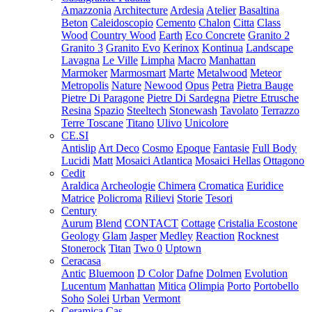
Amazzonia
Architecture
Ardesia
Atelier
Basaltina
Beton
Caleidoscopio
Cemento
Chalon
Citta
Class
Wood
Country Wood
Earth
Eco Concrete
Granito 2
Granito 3
Granito Evo
Kerinox
Kontinua
Landscape
Lavagna
Le Ville
Limpha
Macro
Manhattan
Marmoker
Marmosmart
Marte
Metalwood
Meteor
Metropolis
Nature
Newood
Opus
Petra
Pietra Bauge
Pietre Di Paragone
Pietre Di Sardegna
Pietre Etrusche
Resina
Spazio
Steeltech
Stonewash
Tavolato
Terrazzo
Terre Toscane
Titano
Ulivo
Unicolore
CE.SI
Antislip
Art Deco
Cosmo
Epoque
Fantasie
Full Body
Lucidi
Matt
Mosaici Atlantica
Mosaici Hellas
Ottagono
Cedit
Araldica
Archeologie
Chimera
Cromatica
Euridice
Matrice
Policroma
Rilievi
Storie
Tesori
Century
Aurum
Blend
CONTACT
Cottage
Cristalia
Ecostone
Geology
Glam
Jasper
Medley
Reaction
Rocknest
Stonerock
Titan
Two 0
Uptown
Ceracasa
Antic
Bluemoon
D Color
Dafne
Dolmen
Evolution
Lucentum
Manhattan
Mitica
Olimpia
Porto
Portobello
Soho
Solei
Urban
Vermont
Ceramica Cas