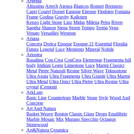
Argenta
Altissimo
Artech
Atenea
Blancos
Bonnet
Brennero
Capri
Courel
Dorset
Eastone
Etienne
Flodsten
Fontana
Frame
Godina
Gravity
Kalksten
Kenzo
Light Stone
Linz
Midas
Milena
Petra
Riven
Sangha
Shanon
Siena
Storm
Tempo
Terma
Vega
Venato
Versailles
Westone
Ariana
Concrea
Dorica
Epoque
Epoque 21
Essential
Floralia
Futura
Legend
Luce
Memento
Mineral
Nobile
Ariostea
Basaltina
Con.Crea
ConCrea
Elementae
Fragmenta full
body
Iridium
Legni
Limestone
Luce
Marmi Classici
Metal
Pietre Naturali
Resine
Silver Wave
Teknostone
Ultra Agata
Ultra Fragmenta
Ultra Graniti
Ultra Marmi
Ultra Metal
Ultra Onici
Ultra Pietre
Ultra Resine
Ultra
crystal
iCementi
ArkLam
Basic Line
Countertops
Marble
Stone
Style
Wood And
Concrete
Art And Natura
Basket Weave
Boston
Classic Glass
Drops
Equilibrio
Marble Mosaic
Mix
Murano Specchio
Octagon
Stonewood
Art&Natura Ceramica