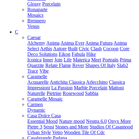
Glossy
Porcelain
Bonaparte
Mosaics
Brennero
Venus
C
Caesar
Alchemy
Anima
Anima Ever
Anima Futura
Anima
Select
Arthis
Autore
Built
Civic
Clash
Cocoon
Core
Deco Solutions
Eikon
Fabula
Hike
Iconica
Inner
Join
Life
Materica
Meet
Portraits
Prima
Quarzite
Relate Flame
Rever
Shapes Of Italy
Slab2
Trace
Vibe
Caramelle
Acquarelle
Antichita Classica
Arlecchino
Classica
Impressioni
La Passion
Marble Porcelain
Mattoni
Naturelle
Pietrine
Rosewood
Sabbia
Caramelle Mosaic
Carmen
Dynamic
Casa Dolce Casa
Essential Mood
Nature mood
Neutra 6.0
Onyx More
Pietre 3
Sensi
Stones and More
Studios Of Casamood
Urban Style
Vetro
Wooden Tile Of Cdc
Casalgrande Padana