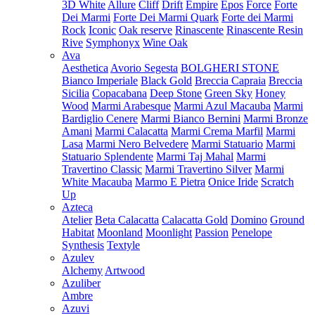
3D White
Allure
Cliff
Drift
Empire
Epos
Force
Forte
Dei Marmi
Forte Dei Marmi Quark
Forte dei Marmi
Rock
Iconic
Oak reserve
Rinascente
Rinascente Resin
Rive
Symphonyx
Wine Oak
Ava
Aesthetica
Avorio Segesta
BOLGHERI STONE
Bianco Imperiale
Black Gold
Breccia Capraia
Breccia
Sicilia
Copacabana
Deep Stone
Green Sky
Honey
Wood
Marmi Arabesque
Marmi Azul Macauba
Marmi
Bardiglio Cenere
Marmi Bianco Bernini
Marmi Bronze
Amani
Marmi Calacatta
Marmi Crema Marfil
Marmi
Lasa
Marmi Nero Belvedere
Marmi Statuario
Marmi
Statuario Splendente
Marmi Taj Mahal
Marmi
Travertino Classic
Marmi Travertino Silver
Marmi
White Macauba
Marmo E Pietra
Onice Iride
Scratch
Up
Azteca
Atelier
Beta Calacatta
Calacatta Gold
Domino
Ground
Habitat
Moonland
Moonlight
Passion
Penelope
Synthesis
Textyle
Azulev
Alchemy
Artwood
Azuliber
Ambre
Azuvi