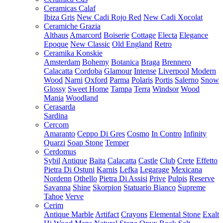
Ceramicas Calaf
Ibiza Gris
New Cadi Rojo Red
New Cadi Xocolat
Ceramiche Grazia
Althaus
Amarcord
Boiserie
Cottage
Electa
Elegance
Epoque
New Classic
Old England
Retro
Ceramika Konskie
Amsterdam
Bohemy
Botanica
Braga
Brennero
Calacatta
Cordoba
Glamour
Intense
Liverpool
Modern
Wood
Narni
Oxford
Parma
Polaris
Portis
Salerno
Snow
Glossy
Sweet Home
Tampa
Terra
Windsor
Wood
Mania
Woodland
Cerasarda
Sardina
Cercom
Amaranto
Ceppo Di Gres
Cosmo
In Contro
Infinity
Quarzi
Soap Stone
Temper
Cerdomus
Sybil
Antique
Baita
Calacatta
Castle
Club
Crete
Effetto
Pietra Di Ostuni
Karnis
Lefka
Legarage
Mexicana
Nordenn
Othello
Pietra Di Assisi
Prive
Pulpis
Reserve
Savanna
Shine
Skorpion
Statuario Bianco
Supreme
Tahoe
Verve
Cerim
Antique Marble
Artifact
Crayons
Elemental Stone
Exalt