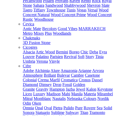
Pecanwood
Polaris
Provans
Raven
Rento
Rock
Royal
Stone
Sahara
Sandwood
Shabbywood
Shevron
Slate
Tagro
Tiffany
Townhouse
Tunis
Vegas
Versal
Wood
Concept Natural
Wood Concept Prime
Wood Concept
Rustic
Woodhouse
Cevica
Antic Mate
Becolors
Good Vibes
MARRAKECH
Metro
Mixes
Plus
Woodlands
Chakmaks
3D Fusion Stone
Cicogres
Alsacia
Artic Wood
Bernini
Borgo
Chic
Deba
Eyra
Louvre
Palatino
Parisien
Revival
Soft
Story
Tinia
Umbria
Verona
Vinyle
Cifre
Adobe
Alchimia
Alure
Amazonia
Arianne
Arvora
Atmosphere
Brillant
Bulevar
Cambre
Casetone
Colonial
Crema Marfil
Cromatica
Cronos
Dassel
Diamond
Dimsey
Drop
Fossil
Golden
Granite
Gravity
Hampton
Jazba
Jewel
Kalon
Keystone
Liceo
Luxury
Madison
Mahi
Manila
Materia
Mirambel
Mitral
Montblanc
Nautalis
Nebraska Colours
Nordik
Odin
Oken
Omnia
Opal
Oval
Pietra
Pulido
Pure
Rovere
Sea
Solid
Sonora
Statuario
Sublime
Subway
Titan
Tramonto