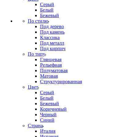
Серый
Белый
Бежевый
По стилю
Под дерево
Под камень
Классика
Под металл
Под кирпич
По типу
Глянцевая
Рельефная
Полуматовая
Матовая
Структурированная
Цвет
Серый
Белый
Бежевый
Коричневый
Черный
Синий
Страна
Италия
Испания