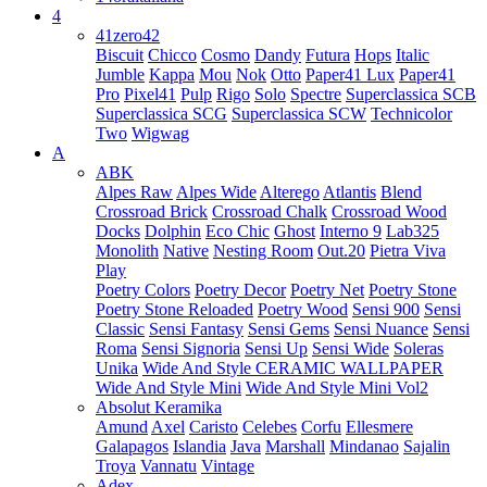
4
41zero42
Biscuit
Chicco
Cosmo
Dandy
Futura
Hops
Italic
Jumble
Kappa
Mou
Nok
Otto
Paper41 Lux
Paper41
Pro
Pixel41
Pulp
Rigo
Solo
Spectre
Superclassica SCB
Superclassica SCG
Superclassica SCW
Technicolor
Two
Wigwag
A
ABK
Alpes Raw
Alpes Wide
Alterego
Atlantis
Blend
Crossroad Brick
Crossroad Chalk
Crossroad Wood
Docks
Dolphin
Eco Chic
Ghost
Interno 9
Lab325
Monolith
Native
Nesting Room
Out.20
Pietra Viva
Play
Poetry Colors
Poetry Decor
Poetry Net
Poetry Stone
Poetry Stone Reloaded
Poetry Wood
Sensi 900
Sensi
Classic
Sensi Fantasy
Sensi Gems
Sensi Nuance
Sensi
Roma
Sensi Signoria
Sensi Up
Sensi Wide
Soleras
Unika
Wide And Style CERAMIC WALLPAPER
Wide And Style Mini
Wide And Style Mini Vol2
Absolut Keramika
Amund
Axel
Caristo
Celebes
Corfu
Ellesmere
Galapagos
Islandia
Java
Marshall
Mindanao
Sajalin
Troya
Vannatu
Vintage
Adex