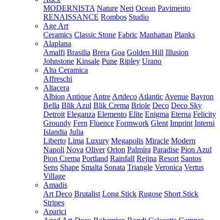
MODERNISTA
Nature
Neri
Ocean
Pavimento
RENAISSANCE
Rombos
Studio
Age Art
Ceramics
Classic Stone
Fabric
Manhattan
Planks
Alaplana
Amalfi
Brasilia
Brera
Goa
Golden Hill
Illusion
Johnstone
Kinsale
Pune
Ripley
Urano
Alta Ceramica
Affreschi
Altacera
Albion
Antique
Antre
Artdeco
Atlantic
Avenue
Bayron
Bella
Blik Azul
Blik Crema
Briole
Deco
Deco Sky
Detroit
Eleganza
Elemento
Elite
Enigma
Eterna
Felicity
Groundy
Fern
Fluence
Formwork
Glent
Imprint
Interni
Islandia
Julia
Liberto
Lima
Luxury
Megapolis
Miracle
Modern
Napoli
Nova
Oliver
Orion
Palmira
Paradise
Pion Azul
Pion Crema
Portland
Rainfall
Rejina
Resort
Santos
Sens
Shape
Smalta
Sonata
Triangle
Veronica
Vertus
Village
Amadis
Art Deco
Brutalist
Long Stick
Rugose
Short Stick
Stripes
Aparici