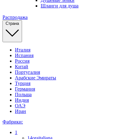
Душевые лейки
Шланги для душа
Распродажа
Страна
Италия
Испания
Россия
Китай
Португалия
Арабские Эмираты
Турция
Германия
Польша
Индия
ОАЭ
Иран
Фабрики:
1
14oraitaliana