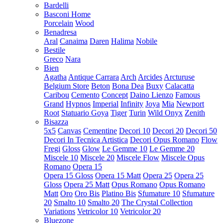
Bardelli
Basconi Home
Porcelain
Wood
Benadresa
Aral
Canaima
Daren
Halima
Nobile
Bestile
Greco
Nara
Bien
Agatha
Antique Carrara
Arch
Arcides
Arcturuse
Belgium Store
Beton
Bona Dea
Buxy
Calacatta
Caribou
Cemento
Concept
Daino Lienzo
Famous
Grand
Hypnos
Imperial
Infinity
Joya
Mia
Newport
Root
Statuario Goya
Tiger
Turin
Wild Onyx
Zenith
Bisazza
5x5
Canvas
Cementine
Decori 10
Decori 20
Decori 50
Decori In Tecnica Artistica
Decori Opus Romano
Flow
Fregi
Gloss
Glow
Le Gemme 10
Le Gemme 20
Miscele 10
Miscele 20
Miscele Flow
Miscele Opus
Romano
Opera 15
Opera 15 Gloss
Opera 15 Matt
Opera 25
Opera 25
Gloss
Opera 25 Matt
Opus Romano
Opus Romano
Matt
Oro
Oro Bis
Platino Bis
Sfumature 10
Sfumature
20
Smalto 10
Smalto 20
The Crystal Collection
Variations
Vetricolor 10
Vetricolor 20
Bluezone