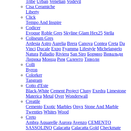
Tribe
Urban
Venetian
Vodevil
Cisa Ceramiche
Liberty
Click
Tempo And Inspire
Codicer
Evoque
Roble Gres
Skyline Glam Hex25
Stella
Coliseum Gres
Ardesia
Astro
Aurelia
Brera
Canova
Contea
Creta
Da
Vinci
Ducale
Expo
Fyamma
Lifestyle
Michelangelo
Natura
Palladio
Riviera
San Siro
Бормио
Вивальди
Лирика
Монца
Рим
Саленто
Тиволи
Colli
Byron
Colorker
Tangram
Cotto d'Este
Black-White
Cement Project
Cluny
Exedra
Limestone
Materica
Metal
Over
Wonderwall
Creatile
Cemento
Exotic
Marbles
Onyx
Stone And Marble
Twenties
Whites
Wood
Creto
Ambra
Aquarelle
Aurora
Avenzo
CEMENTO
SASSOLINO
Calacatta
Calacatta Gold
Checkmate