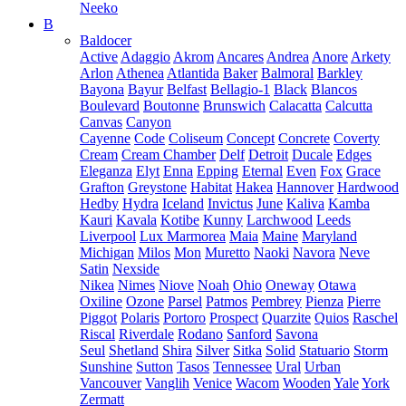
Neeko
B
Baldocer
Active
Adaggio
Akrom
Ancares
Andrea
Anore
Arkety
Arlon
Athenea
Atlantida
Baker
Balmoral
Barkley
Bayona
Bayur
Belfast
Bellagio-1
Black
Blancos
Boulevard
Boutonne
Brunswich
Calacatta
Calcutta
Canvas
Canyon
Cayenne
Code
Coliseum
Concept
Concrete
Coverty
Cream
Cream Chamber
Delf
Detroit
Ducale
Edges
Eleganza
Elyt
Enna
Epping
Eternal
Even
Fox
Grace
Grafton
Greystone
Habitat
Hakea
Hannover
Hardwood
Hedby
Hydra
Iceland
Invictus
June
Kaliva
Kamba
Kauri
Kavala
Kotibe
Kunny
Larchwood
Leeds
Liverpool
Lux Marmorea
Maia
Maine
Maryland
Michigan
Milos
Mon
Muretto
Naoki
Navora
Neve
Satin
Nexside
Nikea
Nimes
Niove
Noah
Ohio
Oneway
Otawa
Oxiline
Ozone
Parsel
Patmos
Pembrey
Pienza
Pierre
Piggot
Polaris
Portoro
Prospect
Quarzite
Quios
Raschel
Riscal
Riverdale
Rodano
Sanford
Savona
Seul
Shetland
Shira
Silver
Sitka
Solid
Statuario
Storm
Sunshine
Sutton
Tasos
Tennessee
Ural
Urban
Vancouver
Vanglih
Venice
Wacom
Wooden
Yale
York
Zermatt