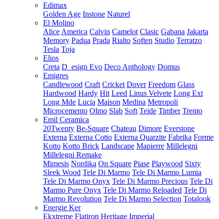
Edimax
Golden Age
Instone
Naturel
El Molino
Alice
America
Calvin
Camelot
Clasic
Gabana
Jakarta
Memory
Padua
Prada
Rialto
Soften
Studio
Terratzo
Tesla
Toja
Elios
Creta
D_esign Evo
Deco Anthology
Domus
Emigres
Candlewood
Craft
Cricket
Dover
Freedom
Glass
Hardwood
Hardy
Hit
Leed
Linus Velvete
Long Ext
Long Mde
Lucia
Maison
Medina
Metropoli
Microcemento
Olmo
Slab
Soft
Teide
Timber
Trento
Emil Ceramica
20Twenty
Be-Square
Chateau
Dimore
Everstone
Externa
Externa Cotto
Externa Quarzite
Fabrika
Forme
Kotto
Kotto Brick
Landscape
Mapierre
Millelegni
Millelegni Remake
Mimesis
Nordika
On Square
Piase
Playwood
Sixty
Sleek Wood
Tele Di Marmo
Tele Di Marmo Lumia
Tele Di Marmo Onyx
Tele Di Marmo Precious
Tele Di
Marmo Pure Onyx
Tele Di Marmo Reloaded
Tele Di
Marmo Revolution
Tele Di Marmo Selection
Totalook
Energie Ker
Ekxtreme
Flatiron
Heritage
Imperial