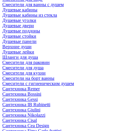
Смесители для ванны с душем
Душевые кабины
Душевые кабины из стекла
Душевые уголки
Душевые двери
Душевые поддоны
Душевые стойки
Душевые панели
Верхние души
Душевые лейки
Шланги для душа
Смесители для раковин
Смесители для душа
Смесители для кухни
Смесители на борт ванны
Смесители с гигиеническим душем
Сантехника Remer
Сантехника Bossini
Сантехника Gessi
Сантехника IB Rubinetti
Сантехника Giulini
Сантехника Nikolazzi
Сантехника Cisal
Сантехника Cea Design
Сантехника Fima Carlo frattini