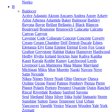
Neeko
B
Baldocer
Active
Adaggio
Akrom
Ancares
Andrea
Anore
Arkety
Arlon
Athenea
Atlantida
Baker
Balmoral
Barkley
Bayona
Bayur
Belfast
Bellagio-1
Black
Blancos
Boulevard
Boutonne
Brunswich
Calacatta
Calcutta
Canvas
Canyon
Cayenne
Code
Coliseum
Concept
Concrete
Coverty
Cream
Cream Chamber
Delf
Detroit
Ducale
Edges
Eleganza
Elyt
Enna
Epping
Eternal
Even
Fox
Grace
Grafton
Greystone
Habitat
Hakea
Hannover
Hardwood
Hedby
Hydra
Iceland
Invictus
June
Kaliva
Kamba
Kauri
Kavala
Kotibe
Kunny
Larchwood
Leeds
Liverpool
Lux Marmorea
Maia
Maine
Maryland
Michigan
Milos
Mon
Muretto
Naoki
Navora
Neve
Satin
Nexside
Nikea
Nimes
Niove
Noah
Ohio
Oneway
Otawa
Oxiline
Ozone
Parsel
Patmos
Pembrey
Pienza
Pierre
Piggot
Polaris
Portoro
Prospect
Quarzite
Quios
Raschel
Riscal
Riverdale
Rodano
Sanford
Savona
Seul
Shetland
Shira
Silver
Sitka
Solid
Statuario
Storm
Sunshine
Sutton
Tasos
Tennessee
Ural
Urban
Vancouver
Vanglih
Venice
Wacom
Wooden
Yale
York
Zermatt