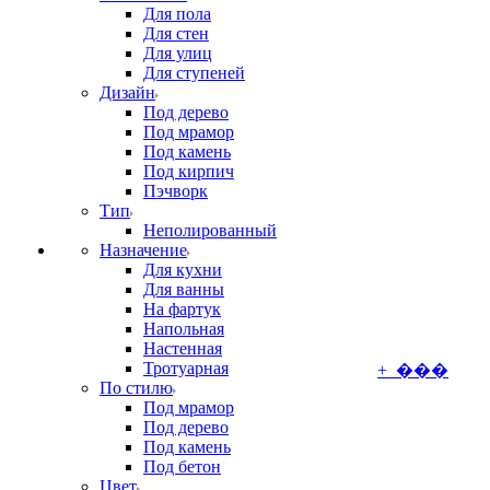
Для пола
Для стен
Для улиц
Для ступеней
Дизайн
Под дерево
Под мрамор
Под камень
Под кирпич
Пэчворк
Тип
Неполированный
Назначение
Для кухни
Для ванны
На фартук
Напольная
Настенная
Тротуарная
+ ���
По стилю
Под мрамор
Под дерево
Под камень
Под бетон
Цвет