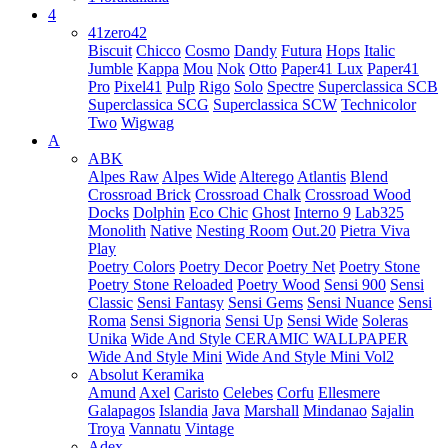
4
41zero42
Biscuit
Chicco
Cosmo
Dandy
Futura
Hops
Italic
Jumble
Kappa
Mou
Nok
Otto
Paper41 Lux
Paper41
Pro
Pixel41
Pulp
Rigo
Solo
Spectre
Superclassica SCB
Superclassica SCG
Superclassica SCW
Technicolor
Two
Wigwag
A
ABK
Alpes Raw
Alpes Wide
Alterego
Atlantis
Blend
Crossroad Brick
Crossroad Chalk
Crossroad Wood
Docks
Dolphin
Eco Chic
Ghost
Interno 9
Lab325
Monolith
Native
Nesting Room
Out.20
Pietra Viva
Play
Poetry Colors
Poetry Decor
Poetry Net
Poetry Stone
Poetry Stone Reloaded
Poetry Wood
Sensi 900
Sensi
Classic
Sensi Fantasy
Sensi Gems
Sensi Nuance
Sensi
Roma
Sensi Signoria
Sensi Up
Sensi Wide
Soleras
Unika
Wide And Style CERAMIC WALLPAPER
Wide And Style Mini
Wide And Style Mini Vol2
Absolut Keramika
Amund
Axel
Caristo
Celebes
Corfu
Ellesmere
Galapagos
Islandia
Java
Marshall
Mindanao
Sajalin
Troya
Vannatu
Vintage
Adex