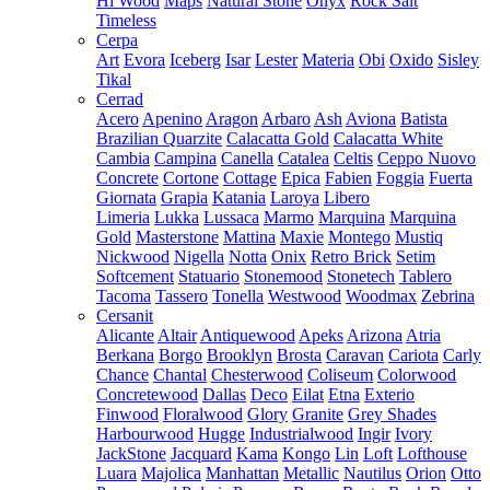
Hi Wood
Maps
Natural Stone
Onyx
Rock Salt
Timeless
Cerpa
Art
Evora
Iceberg
Isar
Lester
Materia
Obi
Oxido
Sisley
Tikal
Cerrad
Acero
Apenino
Aragon
Arbaro
Ash
Aviona
Batista
Brazilian Quarzite
Calacatta Gold
Calacatta White
Cambia
Campina
Canella
Catalea
Celtis
Ceppo Nuovo
Concrete
Cortone
Cottage
Epica
Fabien
Foggia
Fuerta
Giornata
Grapia
Katania
Laroya
Libero
Limeria
Lukka
Lussaca
Marmo
Marquina
Marquina
Gold
Masterstone
Mattina
Maxie
Montego
Mustiq
Nickwood
Nigella
Notta
Onix
Retro Brick
Setim
Softcement
Statuario
Stonemood
Stonetech
Tablero
Tacoma
Tassero
Tonella
Westwood
Woodmax
Zebrina
Cersanit
Alicante
Altair
Antiquewood
Apeks
Arizona
Atria
Berkana
Borgo
Brooklyn
Brosta
Caravan
Cariota
Carly
Chance
Chantal
Chesterwood
Coliseum
Colorwood
Concretewood
Dallas
Deco
Eilat
Etna
Exterio
Finwood
Floralwood
Glory
Granite
Grey Shades
Harbourwood
Hugge
Industrialwood
Ingir
Ivory
JackStone
Jacquard
Kama
Kongo
Lin
Loft
Lofthouse
Luara
Majolica
Manhattan
Metallic
Nautilus
Orion
Otto