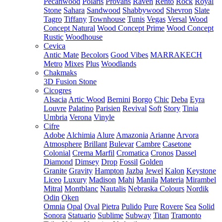
Pecanwood
Polaris
Provans
Raven
Rento
Rock
Royal
Stone
Sahara
Sandwood
Shabbywood
Shevron
Slate
Tagro
Tiffany
Townhouse
Tunis
Vegas
Versal
Wood
Concept Natural
Wood Concept Prime
Wood Concept
Rustic
Woodhouse
Cevica
Antic Mate
Becolors
Good Vibes
MARRAKECH
Metro
Mixes
Plus
Woodlands
Chakmaks
3D Fusion Stone
Cicogres
Alsacia
Artic Wood
Bernini
Borgo
Chic
Deba
Eyra
Louvre
Palatino
Parisien
Revival
Soft
Story
Tinia
Umbria
Verona
Vinyle
Cifre
Adobe
Alchimia
Alure
Amazonia
Arianne
Arvora
Atmosphere
Brillant
Bulevar
Cambre
Casetone
Colonial
Crema Marfil
Cromatica
Cronos
Dassel
Diamond
Dimsey
Drop
Fossil
Golden
Granite
Gravity
Hampton
Jazba
Jewel
Kalon
Keystone
Liceo
Luxury
Madison
Mahi
Manila
Materia
Mirambel
Mitral
Montblanc
Nautalis
Nebraska Colours
Nordik
Odin
Oken
Omnia
Opal
Oval
Pietra
Pulido
Pure
Rovere
Sea
Solid
Sonora
Statuario
Sublime
Subway
Titan
Tramonto