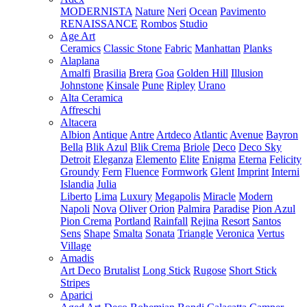
MODERNISTA
Nature
Neri
Ocean
Pavimento
RENAISSANCE
Rombos
Studio
Age Art
Ceramics
Classic Stone
Fabric
Manhattan
Planks
Alaplana
Amalfi
Brasilia
Brera
Goa
Golden Hill
Illusion
Johnstone
Kinsale
Pune
Ripley
Urano
Alta Ceramica
Affreschi
Altacera
Albion
Antique
Antre
Artdeco
Atlantic
Avenue
Bayron
Bella
Blik Azul
Blik Crema
Briole
Deco
Deco Sky
Detroit
Eleganza
Elemento
Elite
Enigma
Eterna
Felicity
Groundy
Fern
Fluence
Formwork
Glent
Imprint
Interni
Islandia
Julia
Liberto
Lima
Luxury
Megapolis
Miracle
Modern
Napoli
Nova
Oliver
Orion
Palmira
Paradise
Pion Azul
Pion Crema
Portland
Rainfall
Rejina
Resort
Santos
Sens
Shape
Smalta
Sonata
Triangle
Veronica
Vertus
Village
Amadis
Art Deco
Brutalist
Long Stick
Rugose
Short Stick
Stripes
Aparici