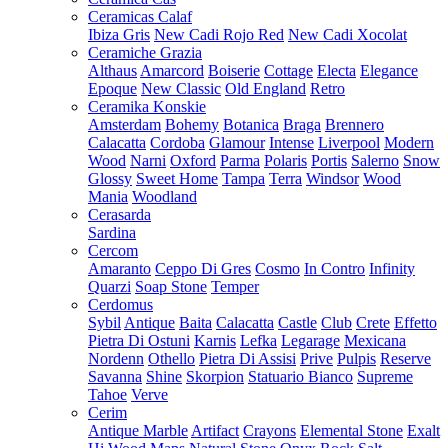
Ceramicas Calaf
Ibiza Gris
New Cadi Rojo Red
New Cadi Xocolat
Ceramiche Grazia
Althaus
Amarcord
Boiserie
Cottage
Electa
Elegance
Epoque
New Classic
Old England
Retro
Ceramika Konskie
Amsterdam
Bohemy
Botanica
Braga
Brennero
Calacatta
Cordoba
Glamour
Intense
Liverpool
Modern
Wood
Narni
Oxford
Parma
Polaris
Portis
Salerno
Snow
Glossy
Sweet Home
Tampa
Terra
Windsor
Wood
Mania
Woodland
Cerasarda
Sardina
Cercom
Amaranto
Ceppo Di Gres
Cosmo
In Contro
Infinity
Quarzi
Soap Stone
Temper
Cerdomus
Sybil
Antique
Baita
Calacatta
Castle
Club
Crete
Effetto
Pietra Di Ostuni
Karnis
Lefka
Legarage
Mexicana
Nordenn
Othello
Pietra Di Assisi
Prive
Pulpis
Reserve
Savanna
Shine
Skorpion
Statuario Bianco
Supreme
Tahoe
Verve
Cerim
Antique Marble
Artifact
Crayons
Elemental Stone
Exalt