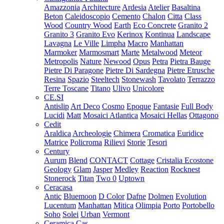
Amazzonia
Architecture
Ardesia
Atelier
Basaltina
Beton
Caleidoscopio
Cemento
Chalon
Citta
Class
Wood
Country Wood
Earth
Eco Concrete
Granito 2
Granito 3
Granito Evo
Kerinox
Kontinua
Landscape
Lavagna
Le Ville
Limpha
Macro
Manhattan
Marmoker
Marmosmart
Marte
Metalwood
Meteor
Metropolis
Nature
Newood
Opus
Petra
Pietra Bauge
Pietre Di Paragone
Pietre Di Sardegna
Pietre Etrusche
Resina
Spazio
Steeltech
Stonewash
Tavolato
Terrazzo
Terre Toscane
Titano
Ulivo
Unicolore
CE.SI
Antislip
Art Deco
Cosmo
Epoque
Fantasie
Full Body
Lucidi
Matt
Mosaici Atlantica
Mosaici Hellas
Ottagono
Cedit
Araldica
Archeologie
Chimera
Cromatica
Euridice
Matrice
Policroma
Rilievi
Storie
Tesori
Century
Aurum
Blend
CONTACT
Cottage
Cristalia
Ecostone
Geology
Glam
Jasper
Medley
Reaction
Rocknest
Stonerock
Titan
Two 0
Uptown
Ceracasa
Antic
Bluemoon
D Color
Dafne
Dolmen
Evolution
Lucentum
Manhattan
Mitica
Olimpia
Porto
Portobello
Soho
Solei
Urban
Vermont
Ceramica Cas