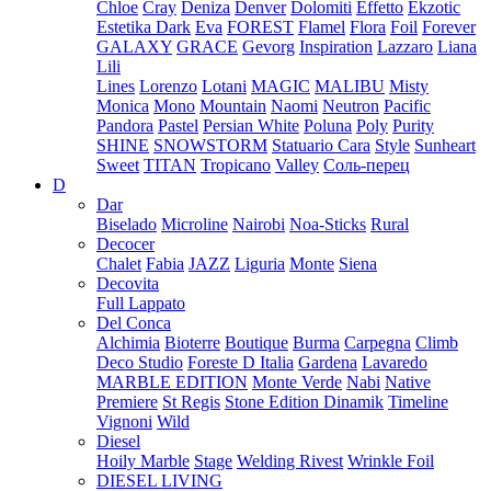
Chloe
Cray
Deniza
Denver
Dolomiti
Effetto
Ekzotic
Estetika Dark
Eva
FOREST
Flamel
Flora
Foil
Forever
GALAXY
GRACE
Gevorg
Inspiration
Lazzaro
Liana
Lili
Lines
Lorenzo
Lotani
MAGIC
MALIBU
Misty
Monica
Mono
Mountain
Naomi
Neutron
Pacific
Pandora
Pastel
Persian White
Poluna
Poly
Purity
SHINE
SNOWSTORM
Statuario Cara
Style
Sunheart
Sweet
TITAN
Tropicano
Valley
Соль-перец
D
Dar
Biselado
Microline
Nairobi
Noa-Sticks
Rural
Decocer
Chalet
Fabia
JAZZ
Liguria
Monte
Siena
Decovita
Full Lappato
Del Conca
Alchimia
Bioterre
Boutique
Burma
Carpegna
Climb
Deco Studio
Foreste D Italia
Gardena
Lavaredo
MARBLE EDITION
Monte Verde
Nabi
Native
Premiere
St Regis
Stone Edition Dinamik
Timeline
Vignoni
Wild
Diesel
Hoily Marble
Stage
Welding Rivest
Wrinkle Foil
DIESEL LIVING