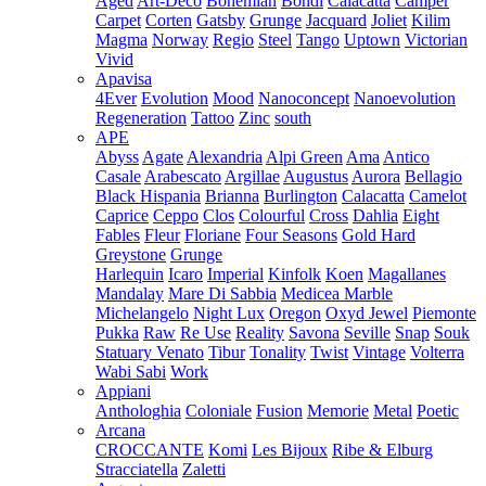
Aged
Art-Deco
Bohemian
Bondi
Calacatta
Camper
Carpet
Corten
Gatsby
Grunge
Jacquard
Joliet
Kilim
Magma
Norway
Regio
Steel
Tango
Uptown
Victorian
Vivid
Apavisa
4Ever
Evolution
Mood
Nanoconcept
Nanoevolution
Regeneration
Tattoo
Zinc
south
APE
Abyss
Agate
Alexandria
Alpi Green
Ama
Antico
Casale
Arabescato
Argillae
Augustus
Aurora
Bellagio
Black Hispania
Brianna
Burlington
Calacatta
Camelot
Caprice
Ceppo
Clos
Colourful
Cross
Dahlia
Eight
Fables
Fleur
Floriane
Four Seasons
Gold Hard
Greystone
Grunge
Harlequin
Icaro
Imperial
Kinfolk
Koen
Magallanes
Mandalay
Mare Di Sabbia
Medicea Marble
Michelangelo
Night Lux
Oregon
Oxyd Jewel
Piemonte
Pukka
Raw
Re Use
Reality
Savona
Seville
Snap
Souk
Statuary Venato
Tibur
Tonality
Twist
Vintage
Volterra
Wabi Sabi
Work
Appiani
Anthologhia
Coloniale
Fusion
Memorie
Metal
Poetic
Arcana
CROCCANTE
Komi
Les Bijoux
Ribe & Elburg
Stracciatella
Zaletti