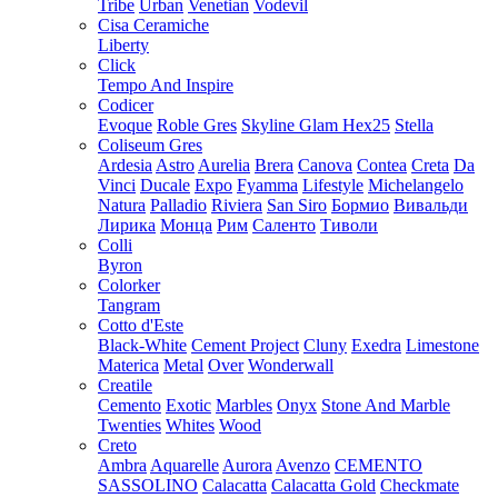
Tribe
Urban
Venetian
Vodevil
Cisa Ceramiche
Liberty
Click
Tempo And Inspire
Codicer
Evoque
Roble Gres
Skyline Glam Hex25
Stella
Coliseum Gres
Ardesia
Astro
Aurelia
Brera
Canova
Contea
Creta
Da
Vinci
Ducale
Expo
Fyamma
Lifestyle
Michelangelo
Natura
Palladio
Riviera
San Siro
Бормио
Вивальди
Лирика
Монца
Рим
Саленто
Тиволи
Colli
Byron
Colorker
Tangram
Cotto d'Este
Black-White
Cement Project
Cluny
Exedra
Limestone
Materica
Metal
Over
Wonderwall
Creatile
Cemento
Exotic
Marbles
Onyx
Stone And Marble
Twenties
Whites
Wood
Creto
Ambra
Aquarelle
Aurora
Avenzo
CEMENTO
SASSOLINO
Calacatta
Calacatta Gold
Checkmate