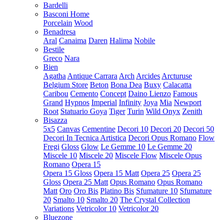
Bardelli
Basconi Home
Porcelain
Wood
Benadresa
Aral
Canaima
Daren
Halima
Nobile
Bestile
Greco
Nara
Bien
Agatha
Antique Carrara
Arch
Arcides
Arcturuse
Belgium Store
Beton
Bona Dea
Buxy
Calacatta
Caribou
Cemento
Concept
Daino Lienzo
Famous
Grand
Hypnos
Imperial
Infinity
Joya
Mia
Newport
Root
Statuario Goya
Tiger
Turin
Wild Onyx
Zenith
Bisazza
5x5
Canvas
Cementine
Decori 10
Decori 20
Decori 50
Decori In Tecnica Artistica
Decori Opus Romano
Flow
Fregi
Gloss
Glow
Le Gemme 10
Le Gemme 20
Miscele 10
Miscele 20
Miscele Flow
Miscele Opus
Romano
Opera 15
Opera 15 Gloss
Opera 15 Matt
Opera 25
Opera 25
Gloss
Opera 25 Matt
Opus Romano
Opus Romano
Matt
Oro
Oro Bis
Platino Bis
Sfumature 10
Sfumature
20
Smalto 10
Smalto 20
The Crystal Collection
Variations
Vetricolor 10
Vetricolor 20
Bluezone