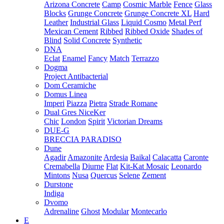
Arizona Concrete
Camp
Cosmic Marble
Fence
Glass
Blocks
Grunge Concrete
Grunge Concrete XL
Hard
Leather
Industrial Glass
Liquid Cosmo
Metal Perf
Mexican Cement
Ribbed
Ribbed Oxide
Shades of
Blind
Solid Concrete
Synthetic
DNA
Eclat
Enamel
Fancy
Match
Terrazzo
Dogma
Project Antibacterial
Dom Ceramiche
Domus Linea
Imperi
Piazza
Pietra
Strade Romane
Dual Gres NiceKer
Chic
London
Spirit
Victorian Dreams
DUE-G
BRECCIA PARADISO
Dune
Agadir
Amazonite
Ardesia
Baikal
Calacatta
Caronte
Cremabella
Diurne
Flat
Kit-Kat Mosaic
Leonardo
Mintons
Nusa
Quercus
Selene
Zement
Durstone
Indiga
Dvomo
Adrenaline
Ghost
Modular
Montecarlo
E