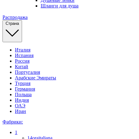
Душевые лейки
Шланги для душа
Распродажа
Страна
Италия
Испания
Россия
Китай
Португалия
Арабские Эмираты
Турция
Германия
Польша
Индия
ОАЭ
Иран
Фабрики:
1
14oraitaliana