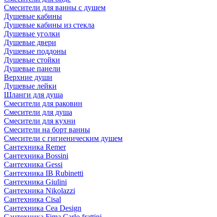
Смесители для ванны с душем
Душевые кабины
Душевые кабины из стекла
Душевые уголки
Душевые двери
Душевые поддоны
Душевые стойки
Душевые панели
Верхние души
Душевые лейки
Шланги для душа
Смесители для раковин
Смесители для душа
Смесители для кухни
Смесители на борт ванны
Смесители с гигиеническим душем
Сантехника Remer
Сантехника Bossini
Сантехника Gessi
Сантехника IB Rubinetti
Сантехника Giulini
Сантехника Nikolazzi
Сантехника Cisal
Сантехника Cea Design
Сантехника Fima Carlo frattini