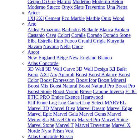
Ceppo Di Gre
Marmo
Moderno
Moderno Beton
Moderno Stucco
Onyx
Slate
Travertino
Una Pietra
Artcer
1Xl
2Xl
Cement
Eco Marble
Marble
Onix
Wood
Arte
Aldea
Amazonia
Barbados
Bellante
Blanca
Broken
Castanio
Cava
Colori
Coralle
Dorado
Dorado Stone
Elba
Estrella
Etno
Fuoco
Graniti
Grigia
Karyntia
Navara
Navona
Nella
Onde
Ascot
New England Beige
New England Bianco
Atlas Concorde
3D Wall
3D Wall Carve
3D Wall Design
3Д Вайт
Волл
AXI
Aix
Aplomb
Boost
Boost Balance
Boost
Color
Boost Expression
Boost Icor
Boost Mineral
Boost Mix
Boost Natural
Boost Natural Pro
Boost Pro
Boost Stone
Boost Vision
Brave
Canone Inverso
ETIC
ETIC PRO
Entice
Exence
Heartwood
Klif
Kone
Log
Log Cansei
Log Select
MARVEL
Marvel 3D
Marvel Diva
Marvel Dream
Marvel Edge
Marvel Epic
Marvel Gala
Marvel Gems
Marvel
Meraviglia
Marvel Onyx
Marvel Pro
Marvel Shine
Marvel Stone
Marvel T
Marvel Travertine
Marvel X
Norde
Nyra
Prism
Vest
Atlas Concorde Russia