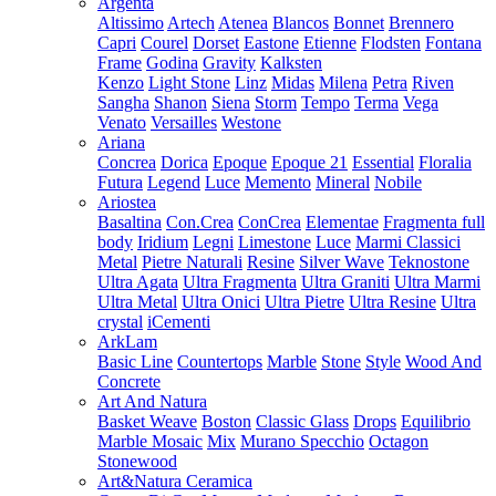
Argenta
Altissimo
Artech
Atenea
Blancos
Bonnet
Brennero
Capri
Courel
Dorset
Eastone
Etienne
Flodsten
Fontana
Frame
Godina
Gravity
Kalksten
Kenzo
Light Stone
Linz
Midas
Milena
Petra
Riven
Sangha
Shanon
Siena
Storm
Tempo
Terma
Vega
Venato
Versailles
Westone
Ariana
Concrea
Dorica
Epoque
Epoque 21
Essential
Floralia
Futura
Legend
Luce
Memento
Mineral
Nobile
Ariostea
Basaltina
Con.Crea
ConCrea
Elementae
Fragmenta full
body
Iridium
Legni
Limestone
Luce
Marmi Classici
Metal
Pietre Naturali
Resine
Silver Wave
Teknostone
Ultra Agata
Ultra Fragmenta
Ultra Graniti
Ultra Marmi
Ultra Metal
Ultra Onici
Ultra Pietre
Ultra Resine
Ultra
crystal
iCementi
ArkLam
Basic Line
Countertops
Marble
Stone
Style
Wood And
Concrete
Art And Natura
Basket Weave
Boston
Classic Glass
Drops
Equilibrio
Marble Mosaic
Mix
Murano Specchio
Octagon
Stonewood
Art&Natura Ceramica