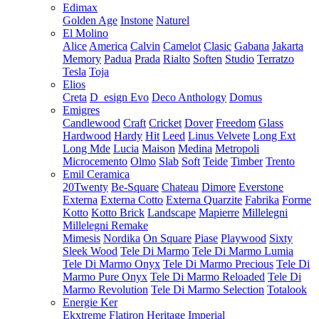
Edimax
Golden Age
Instone
Naturel
El Molino
Alice
America
Calvin
Camelot
Clasic
Gabana
Jakarta
Memory
Padua
Prada
Rialto
Soften
Studio
Terratzo
Tesla
Toja
Elios
Creta
D_esign Evo
Deco Anthology
Domus
Emigres
Candlewood
Craft
Cricket
Dover
Freedom
Glass
Hardwood
Hardy
Hit
Leed
Linus Velvete
Long Ext
Long Mde
Lucia
Maison
Medina
Metropoli
Microcemento
Olmo
Slab
Soft
Teide
Timber
Trento
Emil Ceramica
20Twenty
Be-Square
Chateau
Dimore
Everstone
Externa
Externa Cotto
Externa Quarzite
Fabrika
Forme
Kotto
Kotto Brick
Landscape
Mapierre
Millelegni
Millelegni Remake
Mimesis
Nordika
On Square
Piase
Playwood
Sixty
Sleek Wood
Tele Di Marmo
Tele Di Marmo Lumia
Tele Di Marmo Onyx
Tele Di Marmo Precious
Tele Di
Marmo Pure Onyx
Tele Di Marmo Reloaded
Tele Di
Marmo Revolution
Tele Di Marmo Selection
Totalook
Energie Ker
Ekxtreme
Flatiron
Heritage
Imperial