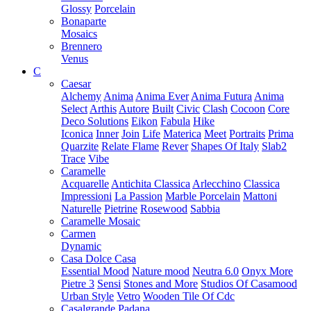
Glossy
Porcelain
Bonaparte
Mosaics
Brennero
Venus
C
Caesar
Alchemy
Anima
Anima Ever
Anima Futura
Anima
Select
Arthis
Autore
Built
Civic
Clash
Cocoon
Core
Deco Solutions
Eikon
Fabula
Hike
Iconica
Inner
Join
Life
Materica
Meet
Portraits
Prima
Quarzite
Relate Flame
Rever
Shapes Of Italy
Slab2
Trace
Vibe
Caramelle
Acquarelle
Antichita Classica
Arlecchino
Classica
Impressioni
La Passion
Marble Porcelain
Mattoni
Naturelle
Pietrine
Rosewood
Sabbia
Caramelle Mosaic
Carmen
Dynamic
Casa Dolce Casa
Essential Mood
Nature mood
Neutra 6.0
Onyx More
Pietre 3
Sensi
Stones and More
Studios Of Casamood
Urban Style
Vetro
Wooden Tile Of Cdc
Casalgrande Padana