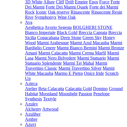
3D White
Allure
Cliff
Drift
Empire
Epos
Force
Forte
Dei Marmi
Forte Dei Marmi Quark
Forte dei Marmi
Rock
Iconic
Oak reserve
Rinascente
Rinascente Resin
Rive
Symphonyx
Wine Oak
Ava
Aesthetica
Avorio Segesta
BOLGHERI STONE
Bianco Imperiale
Black Gold
Breccia Capraia
Breccia
Sicilia
Copacabana
Deep Stone
Green Sky
Honey
Wood
Marmi Arabesque
Marmi Azul Macauba
Marmi
Bardiglio Cenere
Marmi Bianco Bernini
Marmi Bronze
Amani
Marmi Calacatta
Marmi Crema Marfil
Marmi
Lasa
Marmi Nero Belvedere
Marmi Statuario
Marmi
Statuario Splendente
Marmi Taj Mahal
Marmi
Travertino Classic
Marmi Travertino Silver
Marmi
White Macauba
Marmo E Pietra
Onice Iride
Scratch
Up
Azteca
Atelier
Beta Calacatta
Calacatta Gold
Domino
Ground
Habitat
Moonland
Moonlight
Passion
Penelope
Synthesis
Textyle
Azulev
Alchemy
Artwood
Azuliber
Ambre
Azuvi