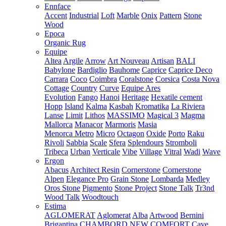
Ennface
Accent
Industrial
Loft
Marble
Onix
Pattern
Stone
Wood
Epoca
Organic Rug
Equipe
Altea
Argile
Arrow
Art Nouveau
Artisan
BALI
Babylone
Bardiglio
Bauhome
Caprice
Caprice Deco
Carrara
Coco
Coimbra
Coralstone
Corsica
Costa Nova
Cottage
Country
Curve
Equipe Ares
Evolution
Fango
Hanoi
Heritage
Hexatile cement
Hopp
Island
Kalma
Kasbah
Kromatika
La Riviera
Lanse
Limit
Lithos
MASSIMO
Magical 3
Magma
Mallorca
Manacor
Marmoris
Masia
Menorca
Metro
Micro
Octagon
Oxide
Porto
Raku
Rivoli
Sabbia
Scale
Sfera
Splendours
Stromboli
Tribeca
Urban
Verticale
Vibe
Village
Vitral
Wadi
Wave
Ergon
Abacus
Architect Resin
Cornerstone
Cornerstone
Alpen
Elegance Pro
Grain Stone
Lombarda
Medley
Oros Stone
Pigmento
Stone Project
Stone Talk
Tr3nd
Wood Talk
Woodtouch
Estima
AGLOMERAT
Aglomerat
Alba
Artwood
Bernini
Brigantina
CHAMBORD NEW
COMFORT
Cave