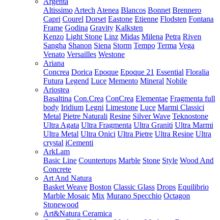
Argenta
Altissimo
Artech
Atenea
Blancos
Bonnet
Brennero
Capri
Courel
Dorset
Eastone
Etienne
Flodsten
Fontana
Frame
Godina
Gravity
Kalksten
Kenzo
Light Stone
Linz
Midas
Milena
Petra
Riven
Sangha
Shanon
Siena
Storm
Tempo
Terma
Vega
Venato
Versailles
Westone
Ariana
Concrea
Dorica
Epoque
Epoque 21
Essential
Floralia
Futura
Legend
Luce
Memento
Mineral
Nobile
Ariostea
Basaltina
Con.Crea
ConCrea
Elementae
Fragmenta full
body
Iridium
Legni
Limestone
Luce
Marmi Classici
Metal
Pietre Naturali
Resine
Silver Wave
Teknostone
Ultra Agata
Ultra Fragmenta
Ultra Graniti
Ultra Marmi
Ultra Metal
Ultra Onici
Ultra Pietre
Ultra Resine
Ultra
crystal
iCementi
ArkLam
Basic Line
Countertops
Marble
Stone
Style
Wood And
Concrete
Art And Natura
Basket Weave
Boston
Classic Glass
Drops
Equilibrio
Marble Mosaic
Mix
Murano Specchio
Octagon
Stonewood
Art&Natura Ceramica