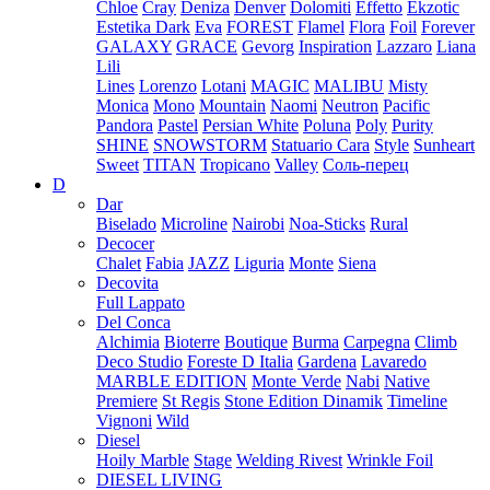
Chloe
Cray
Deniza
Denver
Dolomiti
Effetto
Ekzotic
Estetika Dark
Eva
FOREST
Flamel
Flora
Foil
Forever
GALAXY
GRACE
Gevorg
Inspiration
Lazzaro
Liana
Lili
Lines
Lorenzo
Lotani
MAGIC
MALIBU
Misty
Monica
Mono
Mountain
Naomi
Neutron
Pacific
Pandora
Pastel
Persian White
Poluna
Poly
Purity
SHINE
SNOWSTORM
Statuario Cara
Style
Sunheart
Sweet
TITAN
Tropicano
Valley
Соль-перец
D
Dar
Biselado
Microline
Nairobi
Noa-Sticks
Rural
Decocer
Chalet
Fabia
JAZZ
Liguria
Monte
Siena
Decovita
Full Lappato
Del Conca
Alchimia
Bioterre
Boutique
Burma
Carpegna
Climb
Deco Studio
Foreste D Italia
Gardena
Lavaredo
MARBLE EDITION
Monte Verde
Nabi
Native
Premiere
St Regis
Stone Edition Dinamik
Timeline
Vignoni
Wild
Diesel
Hoily Marble
Stage
Welding Rivest
Wrinkle Foil
DIESEL LIVING