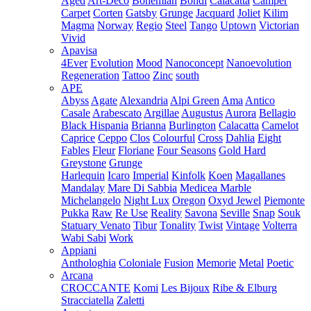
Aged
Art-Deco
Bohemian
Bondi
Calacatta
Camper
Carpet
Corten
Gatsby
Grunge
Jacquard
Joliet
Kilim
Magma
Norway
Regio
Steel
Tango
Uptown
Victorian
Vivid
Apavisa
4Ever
Evolution
Mood
Nanoconcept
Nanoevolution
Regeneration
Tattoo
Zinc
south
APE
Abyss
Agate
Alexandria
Alpi Green
Ama
Antico
Casale
Arabescato
Argillae
Augustus
Aurora
Bellagio
Black Hispania
Brianna
Burlington
Calacatta
Camelot
Caprice
Ceppo
Clos
Colourful
Cross
Dahlia
Eight
Fables
Fleur
Floriane
Four Seasons
Gold Hard
Greystone
Grunge
Harlequin
Icaro
Imperial
Kinfolk
Koen
Magallanes
Mandalay
Mare Di Sabbia
Medicea Marble
Michelangelo
Night Lux
Oregon
Oxyd Jewel
Piemonte
Pukka
Raw
Re Use
Reality
Savona
Seville
Snap
Souk
Statuary Venato
Tibur
Tonality
Twist
Vintage
Volterra
Wabi Sabi
Work
Appiani
Anthologhia
Coloniale
Fusion
Memorie
Metal
Poetic
Arcana
CROCCANTE
Komi
Les Bijoux
Ribe & Elburg
Stracciatella
Zaletti