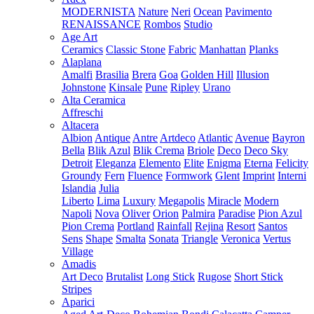
MODERNISTA
Nature
Neri
Ocean
Pavimento
RENAISSANCE
Rombos
Studio
Age Art
Ceramics
Classic Stone
Fabric
Manhattan
Planks
Alaplana
Amalfi
Brasilia
Brera
Goa
Golden Hill
Illusion
Johnstone
Kinsale
Pune
Ripley
Urano
Alta Ceramica
Affreschi
Altacera
Albion
Antique
Antre
Artdeco
Atlantic
Avenue
Bayron
Bella
Blik Azul
Blik Crema
Briole
Deco
Deco Sky
Detroit
Eleganza
Elemento
Elite
Enigma
Eterna
Felicity
Groundy
Fern
Fluence
Formwork
Glent
Imprint
Interni
Islandia
Julia
Liberto
Lima
Luxury
Megapolis
Miracle
Modern
Napoli
Nova
Oliver
Orion
Palmira
Paradise
Pion Azul
Pion Crema
Portland
Rainfall
Rejina
Resort
Santos
Sens
Shape
Smalta
Sonata
Triangle
Veronica
Vertus
Village
Amadis
Art Deco
Brutalist
Long Stick
Rugose
Short Stick
Stripes
Aparici