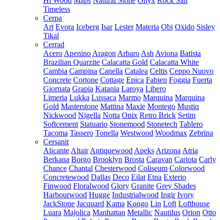
Hi Wood
Maps
Natural Stone
Onyx
Rock Salt
Timeless
Cerpa
Art
Evora
Iceberg
Isar
Lester
Materia
Obi
Oxido
Sisley
Tikal
Cerrad
Acero
Apenino
Aragon
Arbaro
Ash
Aviona
Batista
Brazilian Quarzite
Calacatta Gold
Calacatta White
Cambia
Campina
Canella
Catalea
Celtis
Ceppo Nuovo
Concrete
Cortone
Cottage
Epica
Fabien
Foggia
Fuerta
Giornata
Grapia
Katania
Laroya
Libero
Limeria
Lukka
Lussaca
Marmo
Marquina
Marquina
Gold
Masterstone
Mattina
Maxie
Montego
Mustiq
Nickwood
Nigella
Notta
Onix
Retro Brick
Setim
Softcement
Statuario
Stonemood
Stonetech
Tablero
Tacoma
Tassero
Tonella
Westwood
Woodmax
Zebrina
Cersanit
Alicante
Altair
Antiquewood
Apeks
Arizona
Atria
Berkana
Borgo
Brooklyn
Brosta
Caravan
Cariota
Carly
Chance
Chantal
Chesterwood
Coliseum
Colorwood
Concretewood
Dallas
Deco
Eilat
Etna
Exterio
Finwood
Floralwood
Glory
Granite
Grey Shades
Harbourwood
Hugge
Industrialwood
Ingir
Ivory
JackStone
Jacquard
Kama
Kongo
Lin
Loft
Lofthouse
Luara
Majolica
Manhattan
Metallic
Nautilus
Orion
Otto