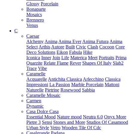
Glossy
Porcelain
Bonaparte
Mosaics
Brennero
Venus
C
Caesar
Alchemy
Anima
Anima Ever
Anima Futura
Anima
Select
Arthis
Autore
Built
Civic
Clash
Cocoon
Core
Deco Solutions
Eikon
Fabula
Hike
Iconica
Inner
Join
Life
Materica
Meet
Portraits
Prima
Quarzite
Relate Flame
Rever
Shapes Of Italy
Slab2
Trace
Vibe
Caramelle
Acquarelle
Antichita Classica
Arlecchino
Classica
Impressioni
La Passion
Marble Porcelain
Mattoni
Naturelle
Pietrine
Rosewood
Sabbia
Caramelle Mosaic
Carmen
Dynamic
Casa Dolce Casa
Essential Mood
Nature mood
Neutra 6.0
Onyx More
Pietre 3
Sensi
Stones and More
Studios Of Casamood
Urban Style
Vetro
Wooden Tile Of Cdc
Casalgrande Padana