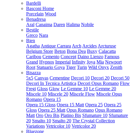
Bardelli
Basconi Home
Porcelain
Wood
Benadresa
Aral
Canaima
Daren
Halima
Nobile
Bestile
Greco
Nara
Bien
Agatha
Antique Carrara
Arch
Arcides
Arcturuse
Belgium Store
Beton
Bona Dea
Buxy
Calacatta
Caribou
Cemento
Concept
Daino Lienzo
Famous
Grand
Hypnos
Imperial
Infinity
Joya
Mia
Newport
Root
Statuario Goya
Tiger
Turin
Wild Onyx
Zenith
Bisazza
5x5
Canvas
Cementine
Decori 10
Decori 20
Decori 50
Decori In Tecnica Artistica
Decori Opus Romano
Flow
Fregi
Gloss
Glow
Le Gemme 10
Le Gemme 20
Miscele 10
Miscele 20
Miscele Flow
Miscele Opus
Romano
Opera 15
Opera 15 Gloss
Opera 15 Matt
Opera 25
Opera 25
Gloss
Opera 25 Matt
Opus Romano
Opus Romano
Matt
Oro
Oro Bis
Platino Bis
Sfumature 10
Sfumature
20
Smalto 10
Smalto 20
The Crystal Collection
Variations
Vetricolor 10
Vetricolor 20
Bluezone