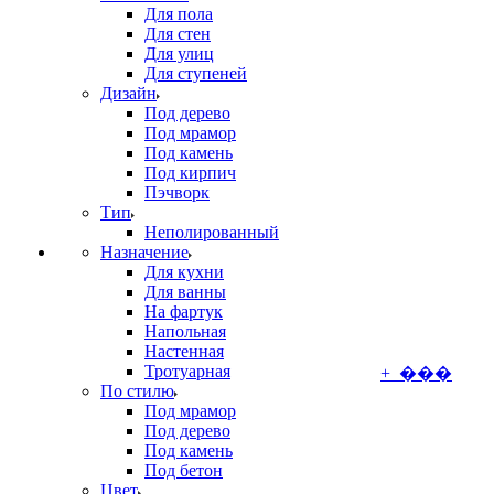
Для пола
Для стен
Для улиц
Для ступеней
Дизайн
Под дерево
Под мрамор
Под камень
Под кирпич
Пэчворк
Тип
Неполированный
Назначение
Для кухни
Для ванны
На фартук
Напольная
Настенная
Тротуарная
+ ���
По стилю
Под мрамор
Под дерево
Под камень
Под бетон
Цвет