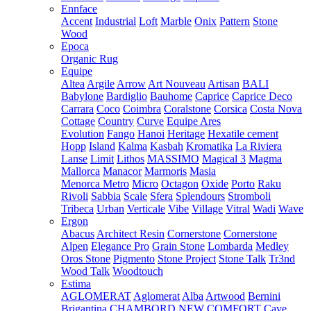
Ennface
Accent
Industrial
Loft
Marble
Onix
Pattern
Stone
Wood
Epoca
Organic Rug
Equipe
Altea
Argile
Arrow
Art Nouveau
Artisan
BALI
Babylone
Bardiglio
Bauhome
Caprice
Caprice Deco
Carrara
Coco
Coimbra
Coralstone
Corsica
Costa Nova
Cottage
Country
Curve
Equipe Ares
Evolution
Fango
Hanoi
Heritage
Hexatile cement
Hopp
Island
Kalma
Kasbah
Kromatika
La Riviera
Lanse
Limit
Lithos
MASSIMO
Magical 3
Magma
Mallorca
Manacor
Marmoris
Masia
Menorca
Metro
Micro
Octagon
Oxide
Porto
Raku
Rivoli
Sabbia
Scale
Sfera
Splendours
Stromboli
Tribeca
Urban
Verticale
Vibe
Village
Vitral
Wadi
Wave
Ergon
Abacus
Architect Resin
Cornerstone
Cornerstone
Alpen
Elegance Pro
Grain Stone
Lombarda
Medley
Oros Stone
Pigmento
Stone Project
Stone Talk
Tr3nd
Wood Talk
Woodtouch
Estima
AGLOMERAT
Aglomerat
Alba
Artwood
Bernini
Brigantina
CHAMBORD NEW
COMFORT
Cave