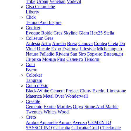
Tribe
Urban
Venetian
Vodevil
Cisa Ceramiche
Liberty
Click
Tempo And Inspire
Codicer
Evoque
Roble Gres
Skyline Glam Hex25
Stella
Coliseum Gres
Ardesia
Astro
Aurelia
Brera
Canova
Contea
Creta
Da
Vinci
Ducale
Expo
Fyamma
Lifestyle
Michelangelo
Natura
Palladio
Riviera
San Siro
Бормио
Вивальди
Лирика
Монца
Рим
Саленто
Тиволи
Colli
Byron
Colorker
Tangram
Cotto d'Este
Black-White
Cement Project
Cluny
Exedra
Limestone
Materica
Metal
Over
Wonderwall
Creatile
Cemento
Exotic
Marbles
Onyx
Stone And Marble
Twenties
Whites
Wood
Creto
Ambra
Aquarelle
Aurora
Avenzo
CEMENTO
SASSOLINO
Calacatta
Calacatta Gold
Checkmate