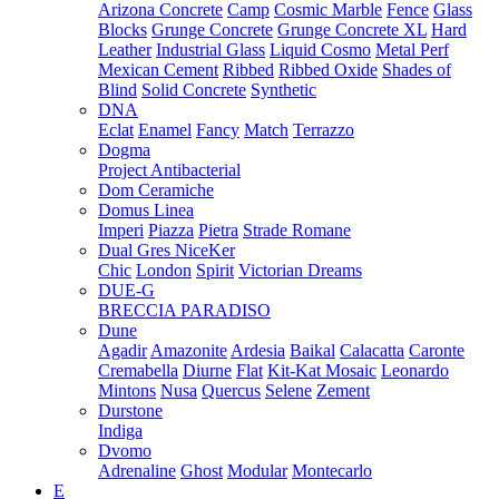
Arizona Concrete
Camp
Cosmic Marble
Fence
Glass
Blocks
Grunge Concrete
Grunge Concrete XL
Hard
Leather
Industrial Glass
Liquid Cosmo
Metal Perf
Mexican Cement
Ribbed
Ribbed Oxide
Shades of
Blind
Solid Concrete
Synthetic
DNA
Eclat
Enamel
Fancy
Match
Terrazzo
Dogma
Project Antibacterial
Dom Ceramiche
Domus Linea
Imperi
Piazza
Pietra
Strade Romane
Dual Gres NiceKer
Chic
London
Spirit
Victorian Dreams
DUE-G
BRECCIA PARADISO
Dune
Agadir
Amazonite
Ardesia
Baikal
Calacatta
Caronte
Cremabella
Diurne
Flat
Kit-Kat Mosaic
Leonardo
Mintons
Nusa
Quercus
Selene
Zement
Durstone
Indiga
Dvomo
Adrenaline
Ghost
Modular
Montecarlo
E