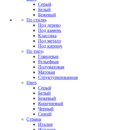
Серый
Белый
Бежевый
По стилю
Под дерево
Под камень
Классика
Под металл
Под кирпич
По типу
Глянцевая
Рельефная
Полуматовая
Матовая
Структурированная
Цвет
Серый
Белый
Бежевый
Коричневый
Черный
Синий
Страна
Италия
Испания