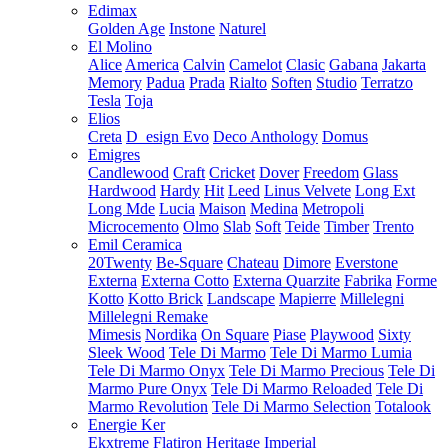
Edimax
Golden Age
Instone
Naturel
El Molino
Alice
America
Calvin
Camelot
Clasic
Gabana
Jakarta
Memory
Padua
Prada
Rialto
Soften
Studio
Terratzo
Tesla
Toja
Elios
Creta
D_esign Evo
Deco Anthology
Domus
Emigres
Candlewood
Craft
Cricket
Dover
Freedom
Glass
Hardwood
Hardy
Hit
Leed
Linus Velvete
Long Ext
Long Mde
Lucia
Maison
Medina
Metropoli
Microcemento
Olmo
Slab
Soft
Teide
Timber
Trento
Emil Ceramica
20Twenty
Be-Square
Chateau
Dimore
Everstone
Externa
Externa Cotto
Externa Quarzite
Fabrika
Forme
Kotto
Kotto Brick
Landscape
Mapierre
Millelegni
Millelegni Remake
Mimesis
Nordika
On Square
Piase
Playwood
Sixty
Sleek Wood
Tele Di Marmo
Tele Di Marmo Lumia
Tele Di Marmo Onyx
Tele Di Marmo Precious
Tele Di
Marmo Pure Onyx
Tele Di Marmo Reloaded
Tele Di
Marmo Revolution
Tele Di Marmo Selection
Totalook
Energie Ker
Ekxtreme
Flatiron
Heritage
Imperial