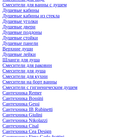
Смесители для ванны с душем
Душевые кабины
Душевые кабины из стекла
Душевые уголки
Душевые двери
Душевые поддоны
Душевые стойки
Душевые панели
Верхние души
Душевые лейки
Шланги для душа
Смесители для раковин
Смесители для душа
Смесители для кухни
Смесители на борт ванны
Смесители с гигиеническим душем
Сантехника Remer
Сантехника Bossini
Сантехника Gessi
Сантехника IB Rubinetti
Сантехника Giulini
Сантехника Nikolazzi
Сантехника Cisal
Сантехника Cea Design
Сантехника Fima Carlo frattini