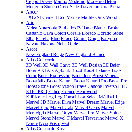
Ceppo Di Gre
Marmo
Moderno
Moderno Beton
Moderno Stucco
Onyx
Slate
Travertino
Una Pietra
Artcer
1Xl
2Xl
Cement
Eco Marble
Marble
Onix
Wood
Arte
Aldea
Amazonia
Barbados
Bellante
Blanca
Broken
Castanio
Cava
Colori
Coralle
Dorado
Dorado Stone
Elba
Estrella
Etno
Fuoco
Graniti
Grigia
Karyntia
Navara
Navona
Nella
Onde
Ascot
New England Beige
New England Bianco
Atlas Concorde
3D Wall
3D Wall Carve
3D Wall Design
3Д Вайт
Волл
AXI
Aix
Aplomb
Boost
Boost Balance
Boost
Color
Boost Expression
Boost Icor
Boost Mineral
Boost Mix
Boost Natural
Boost Natural Pro
Boost Pro
Boost Stone
Boost Vision
Brave
Canone Inverso
ETIC
ETIC PRO
Entice
Exence
Heartwood
Klif
Kone
Log
Log Cansei
Log Select
MARVEL
Marvel 3D
Marvel Diva
Marvel Dream
Marvel Edge
Marvel Epic
Marvel Gala
Marvel Gems
Marvel
Meraviglia
Marvel Onyx
Marvel Pro
Marvel Shine
Marvel Stone
Marvel T
Marvel Travertine
Marvel X
Norde
Nyra
Prism
Vest
Atlas Concorde Russia