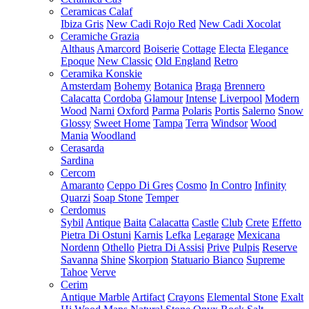
Ceramicas Calaf
Ibiza Gris
New Cadi Rojo Red
New Cadi Xocolat
Ceramiche Grazia
Althaus
Amarcord
Boiserie
Cottage
Electa
Elegance
Epoque
New Classic
Old England
Retro
Ceramika Konskie
Amsterdam
Bohemy
Botanica
Braga
Brennero
Calacatta
Cordoba
Glamour
Intense
Liverpool
Modern
Wood
Narni
Oxford
Parma
Polaris
Portis
Salerno
Snow
Glossy
Sweet Home
Tampa
Terra
Windsor
Wood
Mania
Woodland
Cerasarda
Sardina
Cercom
Amaranto
Ceppo Di Gres
Cosmo
In Contro
Infinity
Quarzi
Soap Stone
Temper
Cerdomus
Sybil
Antique
Baita
Calacatta
Castle
Club
Crete
Effetto
Pietra Di Ostuni
Karnis
Lefka
Legarage
Mexicana
Nordenn
Othello
Pietra Di Assisi
Prive
Pulpis
Reserve
Savanna
Shine
Skorpion
Statuario Bianco
Supreme
Tahoe
Verve
Cerim
Antique Marble
Artifact
Crayons
Elemental Stone
Exalt