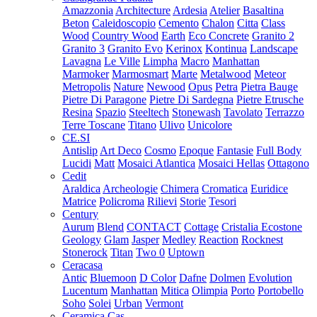
Amazzonia
Architecture
Ardesia
Atelier
Basaltina
Beton
Caleidoscopio
Cemento
Chalon
Citta
Class
Wood
Country Wood
Earth
Eco Concrete
Granito 2
Granito 3
Granito Evo
Kerinox
Kontinua
Landscape
Lavagna
Le Ville
Limpha
Macro
Manhattan
Marmoker
Marmosmart
Marte
Metalwood
Meteor
Metropolis
Nature
Newood
Opus
Petra
Pietra Bauge
Pietre Di Paragone
Pietre Di Sardegna
Pietre Etrusche
Resina
Spazio
Steeltech
Stonewash
Tavolato
Terrazzo
Terre Toscane
Titano
Ulivo
Unicolore
CE.SI
Antislip
Art Deco
Cosmo
Epoque
Fantasie
Full Body
Lucidi
Matt
Mosaici Atlantica
Mosaici Hellas
Ottagono
Cedit
Araldica
Archeologie
Chimera
Cromatica
Euridice
Matrice
Policroma
Rilievi
Storie
Tesori
Century
Aurum
Blend
CONTACT
Cottage
Cristalia
Ecostone
Geology
Glam
Jasper
Medley
Reaction
Rocknest
Stonerock
Titan
Two 0
Uptown
Ceracasa
Antic
Bluemoon
D Color
Dafne
Dolmen
Evolution
Lucentum
Manhattan
Mitica
Olimpia
Porto
Portobello
Soho
Solei
Urban
Vermont
Ceramica Cas