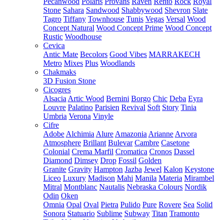
Pecanwood
Polaris
Provans
Raven
Rento
Rock
Royal
Stone
Sahara
Sandwood
Shabbywood
Shevron
Slate
Tagro
Tiffany
Townhouse
Tunis
Vegas
Versal
Wood
Concept Natural
Wood Concept Prime
Wood Concept
Rustic
Woodhouse
Cevica
Antic Mate
Becolors
Good Vibes
MARRAKECH
Metro
Mixes
Plus
Woodlands
Chakmaks
3D Fusion Stone
Cicogres
Alsacia
Artic Wood
Bernini
Borgo
Chic
Deba
Eyra
Louvre
Palatino
Parisien
Revival
Soft
Story
Tinia
Umbria
Verona
Vinyle
Cifre
Adobe
Alchimia
Alure
Amazonia
Arianne
Arvora
Atmosphere
Brillant
Bulevar
Cambre
Casetone
Colonial
Crema Marfil
Cromatica
Cronos
Dassel
Diamond
Dimsey
Drop
Fossil
Golden
Granite
Gravity
Hampton
Jazba
Jewel
Kalon
Keystone
Liceo
Luxury
Madison
Mahi
Manila
Materia
Mirambel
Mitral
Montblanc
Nautalis
Nebraska Colours
Nordik
Odin
Oken
Omnia
Opal
Oval
Pietra
Pulido
Pure
Rovere
Sea
Solid
Sonora
Statuario
Sublime
Subway
Titan
Tramonto