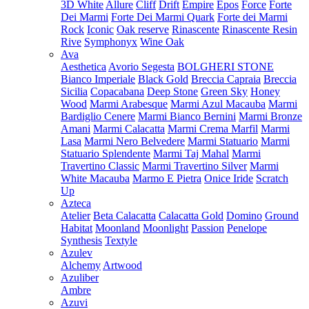
3D White
Allure
Cliff
Drift
Empire
Epos
Force
Forte
Dei Marmi
Forte Dei Marmi Quark
Forte dei Marmi
Rock
Iconic
Oak reserve
Rinascente
Rinascente Resin
Rive
Symphonyx
Wine Oak
Ava
Aesthetica
Avorio Segesta
BOLGHERI STONE
Bianco Imperiale
Black Gold
Breccia Capraia
Breccia
Sicilia
Copacabana
Deep Stone
Green Sky
Honey
Wood
Marmi Arabesque
Marmi Azul Macauba
Marmi
Bardiglio Cenere
Marmi Bianco Bernini
Marmi Bronze
Amani
Marmi Calacatta
Marmi Crema Marfil
Marmi
Lasa
Marmi Nero Belvedere
Marmi Statuario
Marmi
Statuario Splendente
Marmi Taj Mahal
Marmi
Travertino Classic
Marmi Travertino Silver
Marmi
White Macauba
Marmo E Pietra
Onice Iride
Scratch
Up
Azteca
Atelier
Beta Calacatta
Calacatta Gold
Domino
Ground
Habitat
Moonland
Moonlight
Passion
Penelope
Synthesis
Textyle
Azulev
Alchemy
Artwood
Azuliber
Ambre
Azuvi