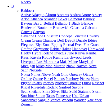
Neeko
B
Baldocer
Active
Adaggio
Akrom
Ancares
Andrea
Anore
Arkety
Arlon
Athenea
Atlantida
Baker
Balmoral
Barkley
Bayona
Bayur
Belfast
Bellagio-1
Black
Blancos
Boulevard
Boutonne
Brunswich
Calacatta
Calcutta
Canvas
Canyon
Cayenne
Code
Coliseum
Concept
Concrete
Coverty
Cream
Cream Chamber
Delf
Detroit
Ducale
Edges
Eleganza
Elyt
Enna
Epping
Eternal
Even
Fox
Grace
Grafton
Greystone
Habitat
Hakea
Hannover
Hardwood
Hedby
Hydra
Iceland
Invictus
June
Kaliva
Kamba
Kauri
Kavala
Kotibe
Kunny
Larchwood
Leeds
Liverpool
Lux Marmorea
Maia
Maine
Maryland
Michigan
Milos
Mon
Muretto
Naoki
Navora
Neve
Satin
Nexside
Nikea
Nimes
Niove
Noah
Ohio
Oneway
Otawa
Oxiline
Ozone
Parsel
Patmos
Pembrey
Pienza
Pierre
Piggot
Polaris
Portoro
Prospect
Quarzite
Quios
Raschel
Riscal
Riverdale
Rodano
Sanford
Savona
Seul
Shetland
Shira
Silver
Sitka
Solid
Statuario
Storm
Sunshine
Sutton
Tasos
Tennessee
Ural
Urban
Vancouver
Vanglih
Venice
Wacom
Wooden
Yale
York
Zermatt