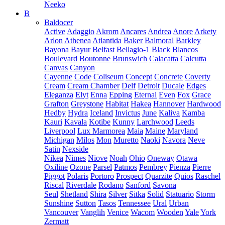
Neeko
B
Baldocer
Active
Adaggio
Akrom
Ancares
Andrea
Anore
Arkety
Arlon
Athenea
Atlantida
Baker
Balmoral
Barkley
Bayona
Bayur
Belfast
Bellagio-1
Black
Blancos
Boulevard
Boutonne
Brunswich
Calacatta
Calcutta
Canvas
Canyon
Cayenne
Code
Coliseum
Concept
Concrete
Coverty
Cream
Cream Chamber
Delf
Detroit
Ducale
Edges
Eleganza
Elyt
Enna
Epping
Eternal
Even
Fox
Grace
Grafton
Greystone
Habitat
Hakea
Hannover
Hardwood
Hedby
Hydra
Iceland
Invictus
June
Kaliva
Kamba
Kauri
Kavala
Kotibe
Kunny
Larchwood
Leeds
Liverpool
Lux Marmorea
Maia
Maine
Maryland
Michigan
Milos
Mon
Muretto
Naoki
Navora
Neve
Satin
Nexside
Nikea
Nimes
Niove
Noah
Ohio
Oneway
Otawa
Oxiline
Ozone
Parsel
Patmos
Pembrey
Pienza
Pierre
Piggot
Polaris
Portoro
Prospect
Quarzite
Quios
Raschel
Riscal
Riverdale
Rodano
Sanford
Savona
Seul
Shetland
Shira
Silver
Sitka
Solid
Statuario
Storm
Sunshine
Sutton
Tasos
Tennessee
Ural
Urban
Vancouver
Vanglih
Venice
Wacom
Wooden
Yale
York
Zermatt