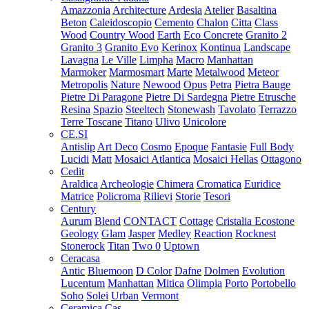
Amazzonia
Architecture
Ardesia
Atelier
Basaltina
Beton
Caleidoscopio
Cemento
Chalon
Citta
Class
Wood
Country Wood
Earth
Eco Concrete
Granito 2
Granito 3
Granito Evo
Kerinox
Kontinua
Landscape
Lavagna
Le Ville
Limpha
Macro
Manhattan
Marmoker
Marmosmart
Marte
Metalwood
Meteor
Metropolis
Nature
Newood
Opus
Petra
Pietra Bauge
Pietre Di Paragone
Pietre Di Sardegna
Pietre Etrusche
Resina
Spazio
Steeltech
Stonewash
Tavolato
Terrazzo
Terre Toscane
Titano
Ulivo
Unicolore
CE.SI
Antislip
Art Deco
Cosmo
Epoque
Fantasie
Full Body
Lucidi
Matt
Mosaici Atlantica
Mosaici Hellas
Ottagono
Cedit
Araldica
Archeologie
Chimera
Cromatica
Euridice
Matrice
Policroma
Rilievi
Storie
Tesori
Century
Aurum
Blend
CONTACT
Cottage
Cristalia
Ecostone
Geology
Glam
Jasper
Medley
Reaction
Rocknest
Stonerock
Titan
Two 0
Uptown
Ceracasa
Antic
Bluemoon
D Color
Dafne
Dolmen
Evolution
Lucentum
Manhattan
Mitica
Olimpia
Porto
Portobello
Soho
Solei
Urban
Vermont
Ceramica Cas