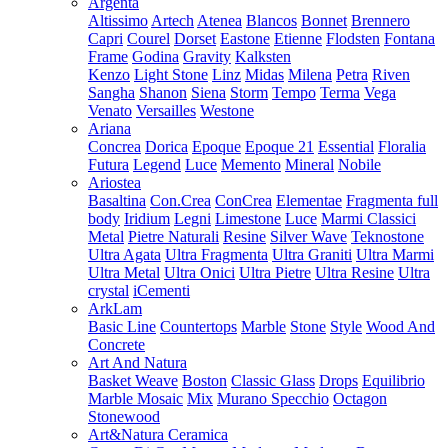
Argenta
Altissimo
Artech
Atenea
Blancos
Bonnet
Brennero
Capri
Courel
Dorset
Eastone
Etienne
Flodsten
Fontana
Frame
Godina
Gravity
Kalksten
Kenzo
Light Stone
Linz
Midas
Milena
Petra
Riven
Sangha
Shanon
Siena
Storm
Tempo
Terma
Vega
Venato
Versailles
Westone
Ariana
Concrea
Dorica
Epoque
Epoque 21
Essential
Floralia
Futura
Legend
Luce
Memento
Mineral
Nobile
Ariostea
Basaltina
Con.Crea
ConCrea
Elementae
Fragmenta full
body
Iridium
Legni
Limestone
Luce
Marmi Classici
Metal
Pietre Naturali
Resine
Silver Wave
Teknostone
Ultra Agata
Ultra Fragmenta
Ultra Graniti
Ultra Marmi
Ultra Metal
Ultra Onici
Ultra Pietre
Ultra Resine
Ultra
crystal
iCementi
ArkLam
Basic Line
Countertops
Marble
Stone
Style
Wood And
Concrete
Art And Natura
Basket Weave
Boston
Classic Glass
Drops
Equilibrio
Marble Mosaic
Mix
Murano Specchio
Octagon
Stonewood
Art&Natura Ceramica