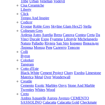
Tribe
Urban
Venetian
Vodevil
Cisa Ceramiche
Liberty
Click
Tempo And Inspire
Codicer
Evoque
Roble Gres
Skyline Glam Hex25
Stella
Coliseum Gres
Ardesia
Astro
Aurelia
Brera
Canova
Contea
Creta
Da
Vinci
Ducale
Expo
Fyamma
Lifestyle
Michelangelo
Natura
Palladio
Riviera
San Siro
Бормио
Вивальди
Лирика
Монца
Рим
Саленто
Тиволи
Colli
Byron
Colorker
Tangram
Cotto d'Este
Black-White
Cement Project
Cluny
Exedra
Limestone
Materica
Metal
Over
Wonderwall
Creatile
Cemento
Exotic
Marbles
Onyx
Stone And Marble
Twenties
Whites
Wood
Creto
Ambra
Aquarelle
Aurora
Avenzo
CEMENTO
SASSOLINO
Calacatta
Calacatta Gold
Checkmate