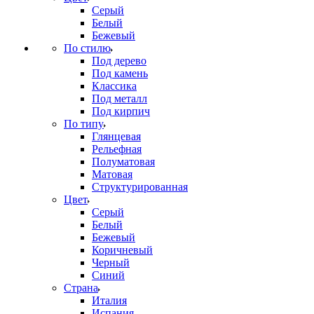
Серый
Белый
Бежевый
По стилю
Под дерево
Под камень
Классика
Под металл
Под кирпич
По типу
Глянцевая
Рельефная
Полуматовая
Матовая
Структурированная
Цвет
Серый
Белый
Бежевый
Коричневый
Черный
Синий
Страна
Италия
Испания