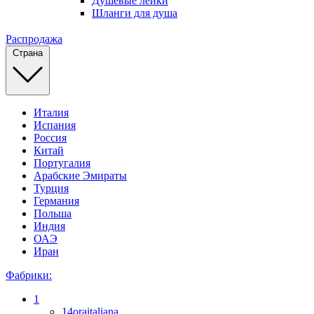
Душевые лейки
Шланги для душа
Распродажа
Страна
Италия
Испания
Россия
Китай
Португалия
Арабские Эмираты
Турция
Германия
Польша
Индия
ОАЭ
Иран
Фабрики:
1
14oraitaliana