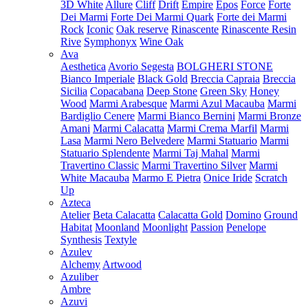
3D White
Allure
Cliff
Drift
Empire
Epos
Force
Forte
Dei Marmi
Forte Dei Marmi Quark
Forte dei Marmi
Rock
Iconic
Oak reserve
Rinascente
Rinascente Resin
Rive
Symphonyx
Wine Oak
Ava
Aesthetica
Avorio Segesta
BOLGHERI STONE
Bianco Imperiale
Black Gold
Breccia Capraia
Breccia
Sicilia
Copacabana
Deep Stone
Green Sky
Honey
Wood
Marmi Arabesque
Marmi Azul Macauba
Marmi
Bardiglio Cenere
Marmi Bianco Bernini
Marmi Bronze
Amani
Marmi Calacatta
Marmi Crema Marfil
Marmi
Lasa
Marmi Nero Belvedere
Marmi Statuario
Marmi
Statuario Splendente
Marmi Taj Mahal
Marmi
Travertino Classic
Marmi Travertino Silver
Marmi
White Macauba
Marmo E Pietra
Onice Iride
Scratch
Up
Azteca
Atelier
Beta Calacatta
Calacatta Gold
Domino
Ground
Habitat
Moonland
Moonlight
Passion
Penelope
Synthesis
Textyle
Azulev
Alchemy
Artwood
Azuliber
Ambre
Azuvi