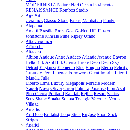
MODERNISTA
Nature
Neri
Ocean
Pavimento
RENAISSANCE
Rombos
Studio
Age Art
Ceramics
Classic Stone
Fabric
Manhattan
Planks
Alaplana
Amalfi
Brasilia
Brera
Goa
Golden Hill
Illusion
Johnstone
Kinsale
Pune
Ripley
Urano
Alta Ceramica
Affreschi
Altacera
Albion
Antique
Antre
Artdeco
Atlantic
Avenue
Bayron
Bella
Blik Azul
Blik Crema
Briole
Deco
Deco Sky
Detroit
Eleganza
Elemento
Elite
Enigma
Eterna
Felicity
Groundy
Fern
Fluence
Formwork
Glent
Imprint
Interni
Islandia
Julia
Liberto
Lima
Luxury
Megapolis
Miracle
Modern
Napoli
Nova
Oliver
Orion
Palmira
Paradise
Pion Azul
Pion Crema
Portland
Rainfall
Rejina
Resort
Santos
Sens
Shape
Smalta
Sonata
Triangle
Veronica
Vertus
Village
Amadis
Art Deco
Brutalist
Long Stick
Rugose
Short Stick
Stripes
Aparici