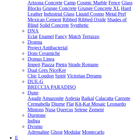
Arizona Concrete
Camp
Cosmic Marble
Fence
Glass
Blocks
Grunge Concrete
Grunge Concrete XL
Hard
Leather
Industrial Glass
Liquid Cosmo
Metal Perf
Mexican Cement
Ribbed
Ribbed Oxide
Shades of
Blind
Solid Concrete
Synthetic
DNA
Eclat
Enamel
Fancy
Match
Terrazzo
Dogma
Project Antibacterial
Dom Ceramiche
Domus Linea
Imperi
Piazza
Pietra
Strade Romane
Dual Gres NiceKer
Chic
London
Spirit
Victorian Dreams
DUE-G
BRECCIA PARADISO
Dune
Agadir
Amazonite
Ardesia
Baikal
Calacatta
Caronte
Cremabella
Diurne
Flat
Kit-Kat Mosaic
Leonardo
Mintons
Nusa
Quercus
Selene
Zement
Durstone
Indiga
Dvomo
Adrenaline
Ghost
Modular
Montecarlo
E