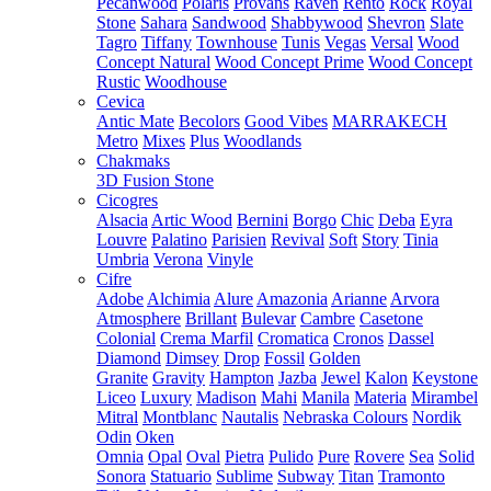
Pecanwood
Polaris
Provans
Raven
Rento
Rock
Royal
Stone
Sahara
Sandwood
Shabbywood
Shevron
Slate
Tagro
Tiffany
Townhouse
Tunis
Vegas
Versal
Wood
Concept Natural
Wood Concept Prime
Wood Concept
Rustic
Woodhouse
Cevica
Antic Mate
Becolors
Good Vibes
MARRAKECH
Metro
Mixes
Plus
Woodlands
Chakmaks
3D Fusion Stone
Cicogres
Alsacia
Artic Wood
Bernini
Borgo
Chic
Deba
Eyra
Louvre
Palatino
Parisien
Revival
Soft
Story
Tinia
Umbria
Verona
Vinyle
Cifre
Adobe
Alchimia
Alure
Amazonia
Arianne
Arvora
Atmosphere
Brillant
Bulevar
Cambre
Casetone
Colonial
Crema Marfil
Cromatica
Cronos
Dassel
Diamond
Dimsey
Drop
Fossil
Golden
Granite
Gravity
Hampton
Jazba
Jewel
Kalon
Keystone
Liceo
Luxury
Madison
Mahi
Manila
Materia
Mirambel
Mitral
Montblanc
Nautalis
Nebraska Colours
Nordik
Odin
Oken
Omnia
Opal
Oval
Pietra
Pulido
Pure
Rovere
Sea
Solid
Sonora
Statuario
Sublime
Subway
Titan
Tramonto