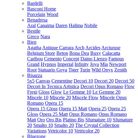
Bardelli
Basconi Home
Porcelain
Wood
Benadresa
Aral
Canaima
Daren
Halima
Nobile
Bestile
Greco
Nara
Bien
Agatha
Antique Carrara
Arch
Arcides
Arcturuse
Belgium Store
Beton
Bona Dea
Buxy
Calacatta
Caribou
Cemento
Concept
Daino Lienzo
Famous
Grand
Hypnos
Imperial
Infinity
Joya
Mia
Newport
Root
Statuario Goya
Tiger
Turin
Wild Onyx
Zenith
Bisazza
5x5
Canvas
Cementine
Decori 10
Decori 20
Decori 50
Decori In Tecnica Artistica
Decori Opus Romano
Flow
Fregi
Gloss
Glow
Le Gemme 10
Le Gemme 20
Miscele 10
Miscele 20
Miscele Flow
Miscele Opus
Romano
Opera 15
Opera 15 Gloss
Opera 15 Matt
Opera 25
Opera 25
Gloss
Opera 25 Matt
Opus Romano
Opus Romano
Matt
Oro
Oro Bis
Platino Bis
Sfumature 10
Sfumature
20
Smalto 10
Smalto 20
The Crystal Collection
Variations
Vetricolor 10
Vetricolor 20
Bluezone