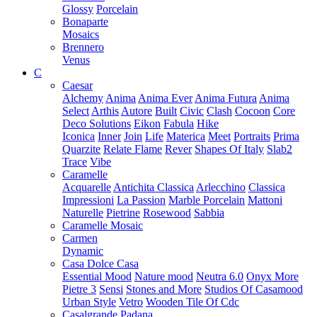
Glossy
Porcelain
Bonaparte
Mosaics
Brennero
Venus
C
Caesar
Alchemy
Anima
Anima Ever
Anima Futura
Anima
Select
Arthis
Autore
Built
Civic
Clash
Cocoon
Core
Deco Solutions
Eikon
Fabula
Hike
Iconica
Inner
Join
Life
Materica
Meet
Portraits
Prima
Quarzite
Relate Flame
Rever
Shapes Of Italy
Slab2
Trace
Vibe
Caramelle
Acquarelle
Antichita Classica
Arlecchino
Classica
Impressioni
La Passion
Marble Porcelain
Mattoni
Naturelle
Pietrine
Rosewood
Sabbia
Caramelle Mosaic
Carmen
Dynamic
Casa Dolce Casa
Essential Mood
Nature mood
Neutra 6.0
Onyx More
Pietre 3
Sensi
Stones and More
Studios Of Casamood
Urban Style
Vetro
Wooden Tile Of Cdc
Casalgrande Padana