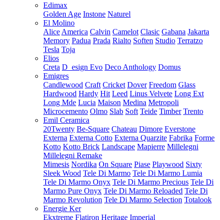
Edimax
Golden Age
Instone
Naturel
El Molino
Alice
America
Calvin
Camelot
Clasic
Gabana
Jakarta
Memory
Padua
Prada
Rialto
Soften
Studio
Terratzo
Tesla
Toja
Elios
Creta
D_esign Evo
Deco Anthology
Domus
Emigres
Candlewood
Craft
Cricket
Dover
Freedom
Glass
Hardwood
Hardy
Hit
Leed
Linus Velvete
Long Ext
Long Mde
Lucia
Maison
Medina
Metropoli
Microcemento
Olmo
Slab
Soft
Teide
Timber
Trento
Emil Ceramica
20Twenty
Be-Square
Chateau
Dimore
Everstone
Externa
Externa Cotto
Externa Quarzite
Fabrika
Forme
Kotto
Kotto Brick
Landscape
Mapierre
Millelegni
Millelegni Remake
Mimesis
Nordika
On Square
Piase
Playwood
Sixty
Sleek Wood
Tele Di Marmo
Tele Di Marmo Lumia
Tele Di Marmo Onyx
Tele Di Marmo Precious
Tele Di
Marmo Pure Onyx
Tele Di Marmo Reloaded
Tele Di
Marmo Revolution
Tele Di Marmo Selection
Totalook
Energie Ker
Ekxtreme
Flatiron
Heritage
Imperial