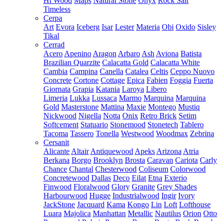
Hi Wood
Maps
Natural Stone
Onyx
Rock Salt
Timeless
Cerpa
Art
Evora
Iceberg
Isar
Lester
Materia
Obi
Oxido
Sisley
Tikal
Cerrad
Acero
Apenino
Aragon
Arbaro
Ash
Aviona
Batista
Brazilian Quarzite
Calacatta Gold
Calacatta White
Cambia
Campina
Canella
Catalea
Celtis
Ceppo Nuovo
Concrete
Cortone
Cottage
Epica
Fabien
Foggia
Fuerta
Giornata
Grapia
Katania
Laroya
Libero
Limeria
Lukka
Lussaca
Marmo
Marquina
Marquina
Gold
Masterstone
Mattina
Maxie
Montego
Mustiq
Nickwood
Nigella
Notta
Onix
Retro Brick
Setim
Softcement
Statuario
Stonemood
Stonetech
Tablero
Tacoma
Tassero
Tonella
Westwood
Woodmax
Zebrina
Cersanit
Alicante
Altair
Antiquewood
Apeks
Arizona
Atria
Berkana
Borgo
Brooklyn
Brosta
Caravan
Cariota
Carly
Chance
Chantal
Chesterwood
Coliseum
Colorwood
Concretewood
Dallas
Deco
Eilat
Etna
Exterio
Finwood
Floralwood
Glory
Granite
Grey Shades
Harbourwood
Hugge
Industrialwood
Ingir
Ivory
JackStone
Jacquard
Kama
Kongo
Lin
Loft
Lofthouse
Luara
Majolica
Manhattan
Metallic
Nautilus
Orion
Otto