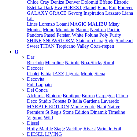
Chloe
Cray
Deniza
Denver
Dolomiti
Effetto
Ekzotic
Estetika Dark
Eva
FOREST
Flamel
Flora
Foil
Forever
GALAXY
GRACE
Gevorg
Inspiration
Lazzaro
Liana
Lili
Lines
Lorenzo
Lotani
MAGIC
MALIBU
Misty
Monica
Mono
Mountain
Naomi
Neutron
Pacific
Pandora
Pastel
Persian White
Poluna
Poly
Purity
SHINE
SNOWSTORM
Statuario Cara
Style
Sunheart
Sweet
TITAN
Tropicano
Valley
Соль-перец
D
Dar
Biselado
Microline
Nairobi
Noa-Sticks
Rural
Decocer
Chalet
Fabia
JAZZ
Liguria
Monte
Siena
Decovita
Full Lappato
Del Conca
Alchimia
Bioterre
Boutique
Burma
Carpegna
Climb
Deco Studio
Foreste D Italia
Gardena
Lavaredo
MARBLE EDITION
Monte Verde
Nabi
Native
Premiere
St Regis
Stone Edition Dinamik
Timeline
Vignoni
Wild
Diesel
Hoily Marble
Stage
Welding Rivest
Wrinkle Foil
DIESEL LIVING