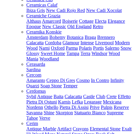
Ceramicas Calaf
Ibiza Gris
New Cadi Rojo Red
New Cadi Xocolat
Ceramiche Grazia
Althaus
Amarcord
Boiserie
Cottage
Electa
Elegance
Epoque
New Classic
Old England
Retro
Ceramika Konskie
Amsterdam
Bohemy
Botanica
Braga
Brennero
Calacatta
Cordoba
Glamour
Intense
Liverpool
Modern
Wood
Narni
Oxford
Parma
Polaris
Portis
Salerno
Snow
Glossy
Sweet Home
Tampa
Terra
Windsor
Wood
Mania
Woodland
Cerasarda
Sardina
Cercom
Amaranto
Ceppo Di Gres
Cosmo
In Contro
Infinity
Quarzi
Soap Stone
Temper
Cerdomus
Sybil
Antique
Baita
Calacatta
Castle
Club
Crete
Effetto
Pietra Di Ostuni
Karnis
Lefka
Legarage
Mexicana
Nordenn
Othello
Pietra Di Assisi
Prive
Pulpis
Reserve
Savanna
Shine
Skorpion
Statuario Bianco
Supreme
Tahoe
Verve
Cerim
Antique Marble
Artifact
Crayons
Elemental Stone
Exalt