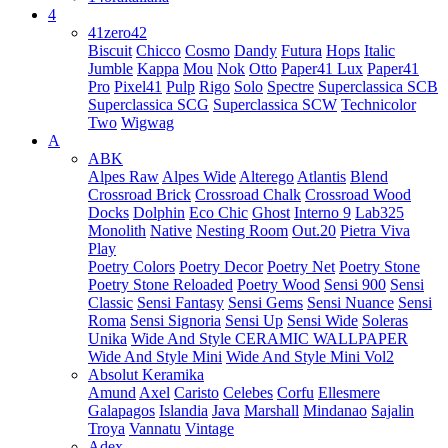
4
41zero42
Biscuit
Chicco
Cosmo
Dandy
Futura
Hops
Italic
Jumble
Kappa
Mou
Nok
Otto
Paper41 Lux
Paper41
Pro
Pixel41
Pulp
Rigo
Solo
Spectre
Superclassica SCB
Superclassica SCG
Superclassica SCW
Technicolor
Two
Wigwag
A
ABK
Alpes Raw
Alpes Wide
Alterego
Atlantis
Blend
Crossroad Brick
Crossroad Chalk
Crossroad Wood
Docks
Dolphin
Eco Chic
Ghost
Interno 9
Lab325
Monolith
Native
Nesting Room
Out.20
Pietra Viva
Play
Poetry Colors
Poetry Decor
Poetry Net
Poetry Stone
Poetry Stone Reloaded
Poetry Wood
Sensi 900
Sensi
Classic
Sensi Fantasy
Sensi Gems
Sensi Nuance
Sensi
Roma
Sensi Signoria
Sensi Up
Sensi Wide
Soleras
Unika
Wide And Style CERAMIC WALLPAPER
Wide And Style Mini
Wide And Style Mini Vol2
Absolut Keramika
Amund
Axel
Caristo
Celebes
Corfu
Ellesmere
Galapagos
Islandia
Java
Marshall
Mindanao
Sajalin
Troya
Vannatu
Vintage
Adex