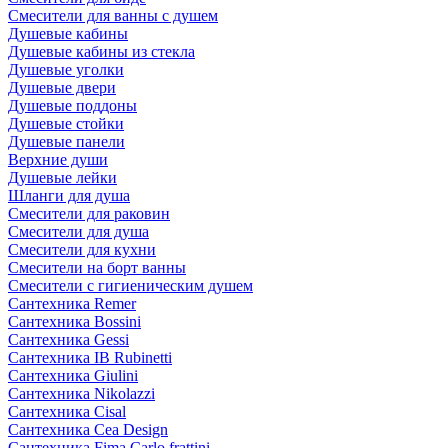
Смесители для ванны с душем
Душевые кабины
Душевые кабины из стекла
Душевые уголки
Душевые двери
Душевые поддоны
Душевые стойки
Душевые панели
Верхние души
Душевые лейки
Шланги для душа
Смесители для раковин
Смесители для душа
Смесители для кухни
Смесители на борт ванны
Смесители с гигиеническим душем
Сантехника Remer
Сантехника Bossini
Сантехника Gessi
Сантехника IB Rubinetti
Сантехника Giulini
Сантехника Nikolazzi
Сантехника Cisal
Сантехника Cea Design
Сантехника Fima Carlo frattini