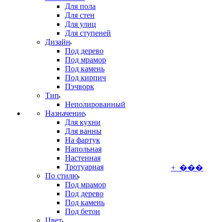
Для пола
Для стен
Для улиц
Для ступеней
Дизайн
Под дерево
Под мрамор
Под камень
Под кирпич
Пэчворк
Тип
Неполированный
Назначение
Для кухни
Для ванны
На фартук
Напольная
Настенная
Тротуарная
+ ���
По стилю
Под мрамор
Под дерево
Под камень
Под бетон
Цвет