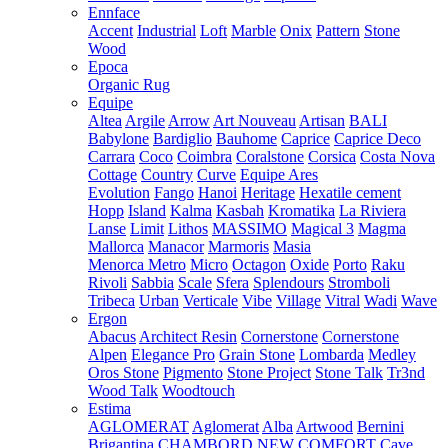
Ennface
Accent
Industrial
Loft
Marble
Onix
Pattern
Stone
Wood
Epoca
Organic Rug
Equipe
Altea
Argile
Arrow
Art Nouveau
Artisan
BALI
Babylone
Bardiglio
Bauhome
Caprice
Caprice Deco
Carrara
Coco
Coimbra
Coralstone
Corsica
Costa Nova
Cottage
Country
Curve
Equipe Ares
Evolution
Fango
Hanoi
Heritage
Hexatile cement
Hopp
Island
Kalma
Kasbah
Kromatika
La Riviera
Lanse
Limit
Lithos
MASSIMO
Magical 3
Magma
Mallorca
Manacor
Marmoris
Masia
Menorca
Metro
Micro
Octagon
Oxide
Porto
Raku
Rivoli
Sabbia
Scale
Sfera
Splendours
Stromboli
Tribeca
Urban
Verticale
Vibe
Village
Vitral
Wadi
Wave
Ergon
Abacus
Architect Resin
Cornerstone
Cornerstone
Alpen
Elegance Pro
Grain Stone
Lombarda
Medley
Oros Stone
Pigmento
Stone Project
Stone Talk
Tr3nd
Wood Talk
Woodtouch
Estima
AGLOMERAT
Aglomerat
Alba
Artwood
Bernini
Brigantina
CHAMBORD NEW
COMFORT
Cave