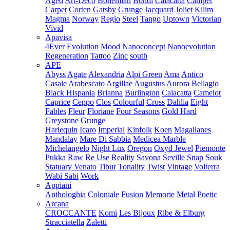
Aged
Art-Deco
Bohemian
Bondi
Calacatta
Camper
Carpet
Corten
Gatsby
Grunge
Jacquard
Joliet
Kilim
Magma
Norway
Regio
Steel
Tango
Uptown
Victorian
Vivid
Apavisa
4Ever
Evolution
Mood
Nanoconcept
Nanoevolution
Regeneration
Tattoo
Zinc
south
APE
Abyss
Agate
Alexandria
Alpi Green
Ama
Antico
Casale
Arabescato
Argillae
Augustus
Aurora
Bellagio
Black Hispania
Brianna
Burlington
Calacatta
Camelot
Caprice
Ceppo
Clos
Colourful
Cross
Dahlia
Eight
Fables
Fleur
Floriane
Four Seasons
Gold Hard
Greystone
Grunge
Harlequin
Icaro
Imperial
Kinfolk
Koen
Magallanes
Mandalay
Mare Di Sabbia
Medicea Marble
Michelangelo
Night Lux
Oregon
Oxyd Jewel
Piemonte
Pukka
Raw
Re Use
Reality
Savona
Seville
Snap
Souk
Statuary Venato
Tibur
Tonality
Twist
Vintage
Volterra
Wabi Sabi
Work
Appiani
Anthologhia
Coloniale
Fusion
Memorie
Metal
Poetic
Arcana
CROCCANTE
Komi
Les Bijoux
Ribe & Elburg
Stracciatella
Zaletti