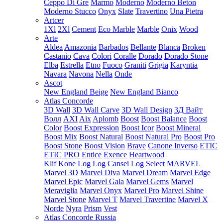
Ceppo Di Gre
Marmo
Moderno
Moderno Beton
Moderno Stucco
Onyx
Slate
Travertino
Una Pietra
Artcer
1Xl
2Xl
Cement
Eco Marble
Marble
Onix
Wood
Arte
Aldea
Amazonia
Barbados
Bellante
Blanca
Broken
Castanio
Cava
Colori
Coralle
Dorado
Dorado Stone
Elba
Estrella
Etno
Fuoco
Graniti
Grigia
Karyntia
Navara
Navona
Nella
Onde
Ascot
New England Beige
New England Bianco
Atlas Concorde
3D Wall
3D Wall Carve
3D Wall Design
3Д Вайт
Волл
AXI
Aix
Aplomb
Boost
Boost Balance
Boost
Color
Boost Expression
Boost Icor
Boost Mineral
Boost Mix
Boost Natural
Boost Natural Pro
Boost Pro
Boost Stone
Boost Vision
Brave
Canone Inverso
ETIC
ETIC PRO
Entice
Exence
Heartwood
Klif
Kone
Log
Log Cansei
Log Select
MARVEL
Marvel 3D
Marvel Diva
Marvel Dream
Marvel Edge
Marvel Epic
Marvel Gala
Marvel Gems
Marvel
Meraviglia
Marvel Onyx
Marvel Pro
Marvel Shine
Marvel Stone
Marvel T
Marvel Travertine
Marvel X
Norde
Nyra
Prism
Vest
Atlas Concorde Russia