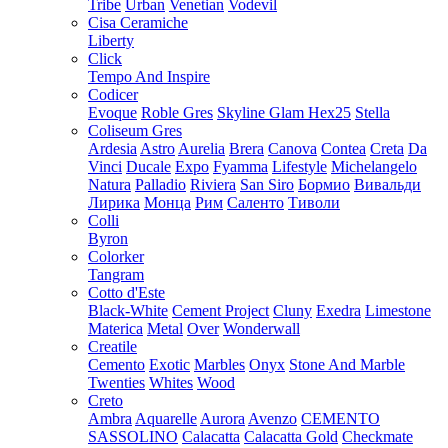
Tribe
Urban
Venetian
Vodevil
Cisa Ceramiche
Liberty
Click
Tempo And Inspire
Codicer
Evoque
Roble Gres
Skyline Glam Hex25
Stella
Coliseum Gres
Ardesia
Astro
Aurelia
Brera
Canova
Contea
Creta
Da
Vinci
Ducale
Expo
Fyamma
Lifestyle
Michelangelo
Natura
Palladio
Riviera
San Siro
Бормио
Вивальди
Лирика
Монца
Рим
Саленто
Тиволи
Colli
Byron
Colorker
Tangram
Cotto d'Este
Black-White
Cement Project
Cluny
Exedra
Limestone
Materica
Metal
Over
Wonderwall
Creatile
Cemento
Exotic
Marbles
Onyx
Stone And Marble
Twenties
Whites
Wood
Creto
Ambra
Aquarelle
Aurora
Avenzo
CEMENTO
SASSOLINO
Calacatta
Calacatta Gold
Checkmate