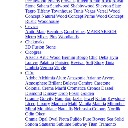
Pecanwood
Polaris
Provans
Raven
Rento
Rock
Royal
Stone
Sahara
Sandwood
Shabbywood
Shevron
Slate
Tagro
Tiffany
Townhouse
Tunis
Vegas
Versal
Wood
Concept Natural
Wood Concept Prime
Wood Concept
Rustic
Woodhouse
Cevica
Antic Mate
Becolors
Good Vibes
MARRAKECH
Metro
Mixes
Plus
Woodlands
Chakmaks
3D Fusion Stone
Cicogres
Alsacia
Artic Wood
Bernini
Borgo
Chic
Deba
Eyra
Louvre
Palatino
Parisien
Revival
Soft
Story
Tinia
Umbria
Verona
Vinyle
Cifre
Adobe
Alchimia
Alure
Amazonia
Arianne
Arvora
Atmosphere
Brillant
Bulevar
Cambre
Casetone
Colonial
Crema Marfil
Cromatica
Cronos
Dassel
Diamond
Dimsey
Drop
Fossil
Golden
Granite
Gravity
Hampton
Jazba
Jewel
Kalon
Keystone
Liceo
Luxury
Madison
Mahi
Manila
Materia
Mirambel
Mitral
Montblanc
Nautalis
Nebraska Colours
Nordik
Odin
Oken
Omnia
Opal
Oval
Pietra
Pulido
Pure
Rovere
Sea
Solid
Sonora
Statuario
Sublime
Subway
Titan
Tramonto