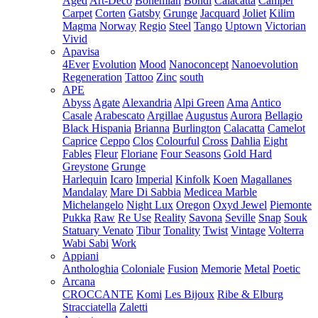
Aged
Art-Deco
Bohemian
Bondi
Calacatta
Camper
Carpet
Corten
Gatsby
Grunge
Jacquard
Joliet
Kilim
Magma
Norway
Regio
Steel
Tango
Uptown
Victorian
Vivid
Apavisa
4Ever
Evolution
Mood
Nanoconcept
Nanoevolution
Regeneration
Tattoo
Zinc
south
APE
Abyss
Agate
Alexandria
Alpi Green
Ama
Antico
Casale
Arabescato
Argillae
Augustus
Aurora
Bellagio
Black Hispania
Brianna
Burlington
Calacatta
Camelot
Caprice
Ceppo
Clos
Colourful
Cross
Dahlia
Eight
Fables
Fleur
Floriane
Four Seasons
Gold Hard
Greystone
Grunge
Harlequin
Icaro
Imperial
Kinfolk
Koen
Magallanes
Mandalay
Mare Di Sabbia
Medicea Marble
Michelangelo
Night Lux
Oregon
Oxyd Jewel
Piemonte
Pukka
Raw
Re Use
Reality
Savona
Seville
Snap
Souk
Statuary Venato
Tibur
Tonality
Twist
Vintage
Volterra
Wabi Sabi
Work
Appiani
Anthologhia
Coloniale
Fusion
Memorie
Metal
Poetic
Arcana
CROCCANTE
Komi
Les Bijoux
Ribe & Elburg
Stracciatella
Zaletti