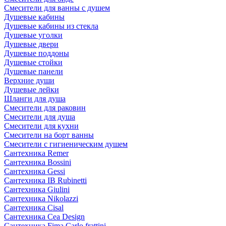
Смесители для ванны с душем
Душевые кабины
Душевые кабины из стекла
Душевые уголки
Душевые двери
Душевые поддоны
Душевые стойки
Душевые панели
Верхние души
Душевые лейки
Шланги для душа
Смесители для раковин
Смесители для душа
Смесители для кухни
Смесители на борт ванны
Смесители с гигиеническим душем
Сантехника Remer
Сантехника Bossini
Сантехника Gessi
Сантехника IB Rubinetti
Сантехника Giulini
Сантехника Nikolazzi
Сантехника Cisal
Сантехника Cea Design
Сантехника Fima Carlo frattini