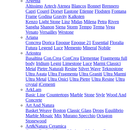
Argenta
Altissimo
Artech
Atenea
Blancos
Bonnet
Brennero
Capri
Courel
Dorset
Eastone
Etienne
Flodsten
Fontana
Frame
Godina
Gravity
Kalksten
Kenzo
Light Stone
Linz
Midas
Milena
Petra
Riven
Sangha
Shanon
Siena
Storm
Tempo
Terma
Vega
Venato
Versailles
Westone
Ariana
Concrea
Dorica
Epoque
Epoque 21
Essential
Floralia
Futura
Legend
Luce
Memento
Mineral
Nobile
Ariostea
Basaltina
Con.Crea
ConCrea
Elementae
Fragmenta full
body
Iridium
Legni
Limestone
Luce
Marmi Classici
Metal
Pietre Naturali
Resine
Silver Wave
Teknostone
Ultra Agata
Ultra Fragmenta
Ultra Graniti
Ultra Marmi
Ultra Metal
Ultra Onici
Ultra Pietre
Ultra Resine
Ultra
crystal
iCementi
ArkLam
Basic Line
Countertops
Marble
Stone
Style
Wood And
Concrete
Art And Natura
Basket Weave
Boston
Classic Glass
Drops
Equilibrio
Marble Mosaic
Mix
Murano Specchio
Octagon
Stonewood
Art&Natura Ceramica