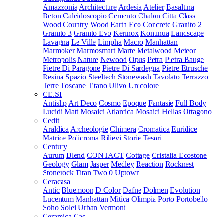
Amazzonia
Architecture
Ardesia
Atelier
Basaltina
Beton
Caleidoscopio
Cemento
Chalon
Citta
Class
Wood
Country Wood
Earth
Eco Concrete
Granito 2
Granito 3
Granito Evo
Kerinox
Kontinua
Landscape
Lavagna
Le Ville
Limpha
Macro
Manhattan
Marmoker
Marmosmart
Marte
Metalwood
Meteor
Metropolis
Nature
Newood
Opus
Petra
Pietra Bauge
Pietre Di Paragone
Pietre Di Sardegna
Pietre Etrusche
Resina
Spazio
Steeltech
Stonewash
Tavolato
Terrazzo
Terre Toscane
Titano
Ulivo
Unicolore
CE.SI
Antislip
Art Deco
Cosmo
Epoque
Fantasie
Full Body
Lucidi
Matt
Mosaici Atlantica
Mosaici Hellas
Ottagono
Cedit
Araldica
Archeologie
Chimera
Cromatica
Euridice
Matrice
Policroma
Rilievi
Storie
Tesori
Century
Aurum
Blend
CONTACT
Cottage
Cristalia
Ecostone
Geology
Glam
Jasper
Medley
Reaction
Rocknest
Stonerock
Titan
Two 0
Uptown
Ceracasa
Antic
Bluemoon
D Color
Dafne
Dolmen
Evolution
Lucentum
Manhattan
Mitica
Olimpia
Porto
Portobello
Soho
Solei
Urban
Vermont
Ceramica Cas