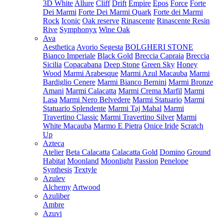
3D White
Allure
Cliff
Drift
Empire
Epos
Force
Forte
Dei Marmi
Forte Dei Marmi Quark
Forte dei Marmi
Rock
Iconic
Oak reserve
Rinascente
Rinascente Resin
Rive
Symphonyx
Wine Oak
Ava
Aesthetica
Avorio Segesta
BOLGHERI STONE
Bianco Imperiale
Black Gold
Breccia Capraia
Breccia
Sicilia
Copacabana
Deep Stone
Green Sky
Honey
Wood
Marmi Arabesque
Marmi Azul Macauba
Marmi
Bardiglio Cenere
Marmi Bianco Bernini
Marmi Bronze
Amani
Marmi Calacatta
Marmi Crema Marfil
Marmi
Lasa
Marmi Nero Belvedere
Marmi Statuario
Marmi
Statuario Splendente
Marmi Taj Mahal
Marmi
Travertino Classic
Marmi Travertino Silver
Marmi
White Macauba
Marmo E Pietra
Onice Iride
Scratch
Up
Azteca
Atelier
Beta Calacatta
Calacatta Gold
Domino
Ground
Habitat
Moonland
Moonlight
Passion
Penelope
Synthesis
Textyle
Azulev
Alchemy
Artwood
Azuliber
Ambre
Azuvi