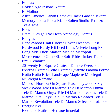
Edimax
Golden Age
Instone
Naturel
El Molino
Alice
America
Calvin
Camelot
Clasic
Gabana
Jakarta
Memory
Padua
Prada
Rialto
Soften
Studio
Terratzo
Tesla
Toja
Elios
Creta
D_esign Evo
Deco Anthology
Domus
Emigres
Candlewood
Craft
Cricket
Dover
Freedom
Glass
Hardwood
Hardy
Hit
Leed
Linus Velvete
Long Ext
Long Mde
Lucia
Maison
Medina
Metropoli
Microcemento
Olmo
Slab
Soft
Teide
Timber
Trento
Emil Ceramica
20Twenty
Be-Square
Chateau
Dimore
Everstone
Externa
Externa Cotto
Externa Quarzite
Fabrika
Forme
Kotto
Kotto Brick
Landscape
Mapierre
Millelegni
Millelegni Remake
Mimesis
Nordika
On Square
Piase
Playwood
Sixty
Sleek Wood
Tele Di Marmo
Tele Di Marmo Lumia
Tele Di Marmo Onyx
Tele Di Marmo Precious
Tele Di
Marmo Pure Onyx
Tele Di Marmo Reloaded
Tele Di
Marmo Revolution
Tele Di Marmo Selection
Totalook
Energie Ker
Ekxtreme
Flatiron
Heritage
Imperial