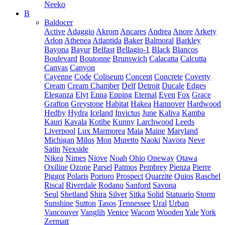
Neeko
B
Baldocer
Active
Adaggio
Akrom
Ancares
Andrea
Anore
Arkety
Arlon
Athenea
Atlantida
Baker
Balmoral
Barkley
Bayona
Bayur
Belfast
Bellagio-1
Black
Blancos
Boulevard
Boutonne
Brunswich
Calacatta
Calcutta
Canvas
Canyon
Cayenne
Code
Coliseum
Concept
Concrete
Coverty
Cream
Cream Chamber
Delf
Detroit
Ducale
Edges
Eleganza
Elyt
Enna
Epping
Eternal
Even
Fox
Grace
Grafton
Greystone
Habitat
Hakea
Hannover
Hardwood
Hedby
Hydra
Iceland
Invictus
June
Kaliva
Kamba
Kauri
Kavala
Kotibe
Kunny
Larchwood
Leeds
Liverpool
Lux Marmorea
Maia
Maine
Maryland
Michigan
Milos
Mon
Muretto
Naoki
Navora
Neve
Satin
Nexside
Nikea
Nimes
Niove
Noah
Ohio
Oneway
Otawa
Oxiline
Ozone
Parsel
Patmos
Pembrey
Pienza
Pierre
Piggot
Polaris
Portoro
Prospect
Quarzite
Quios
Raschel
Riscal
Riverdale
Rodano
Sanford
Savona
Seul
Shetland
Shira
Silver
Sitka
Solid
Statuario
Storm
Sunshine
Sutton
Tasos
Tennessee
Ural
Urban
Vancouver
Vanglih
Venice
Wacom
Wooden
Yale
York
Zermatt