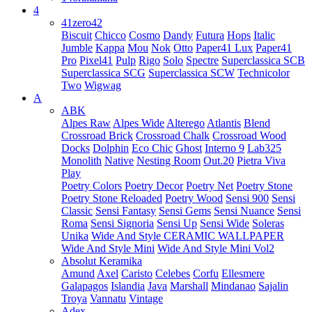
4
41zero42
Biscuit
Chicco
Cosmo
Dandy
Futura
Hops
Italic
Jumble
Kappa
Mou
Nok
Otto
Paper41 Lux
Paper41
Pro
Pixel41
Pulp
Rigo
Solo
Spectre
Superclassica SCB
Superclassica SCG
Superclassica SCW
Technicolor
Two
Wigwag
A
ABK
Alpes Raw
Alpes Wide
Alterego
Atlantis
Blend
Crossroad Brick
Crossroad Chalk
Crossroad Wood
Docks
Dolphin
Eco Chic
Ghost
Interno 9
Lab325
Monolith
Native
Nesting Room
Out.20
Pietra Viva
Play
Poetry Colors
Poetry Decor
Poetry Net
Poetry Stone
Poetry Stone Reloaded
Poetry Wood
Sensi 900
Sensi
Classic
Sensi Fantasy
Sensi Gems
Sensi Nuance
Sensi
Roma
Sensi Signoria
Sensi Up
Sensi Wide
Soleras
Unika
Wide And Style CERAMIC WALLPAPER
Wide And Style Mini
Wide And Style Mini Vol2
Absolut Keramika
Amund
Axel
Caristo
Celebes
Corfu
Ellesmere
Galapagos
Islandia
Java
Marshall
Mindanao
Sajalin
Troya
Vannatu
Vintage
Adex