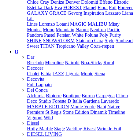
Chloe
Cray
Deniza
Denver
Dolomiti
Effetto
Ekzotic
Estetika Dark
Eva
FOREST
Flamel
Flora
Foil
Forever
GALAXY
GRACE
Gevorg
Inspiration
Lazzaro
Liana
Lili
Lines
Lorenzo
Lotani
MAGIC
MALIBU
Misty
Monica
Mono
Mountain
Naomi
Neutron
Pacific
Pandora
Pastel
Persian White
Poluna
Poly
Purity
SHINE
SNOWSTORM
Statuario Cara
Style
Sunheart
Sweet
TITAN
Tropicano
Valley
Соль-перец
D
Dar
Biselado
Microline
Nairobi
Noa-Sticks
Rural
Decocer
Chalet
Fabia
JAZZ
Liguria
Monte
Siena
Decovita
Full Lappato
Del Conca
Alchimia
Bioterre
Boutique
Burma
Carpegna
Climb
Deco Studio
Foreste D Italia
Gardena
Lavaredo
MARBLE EDITION
Monte Verde
Nabi
Native
Premiere
St Regis
Stone Edition Dinamik
Timeline
Vignoni
Wild
Diesel
Hoily Marble
Stage
Welding Rivest
Wrinkle Foil
DIESEL LIVING