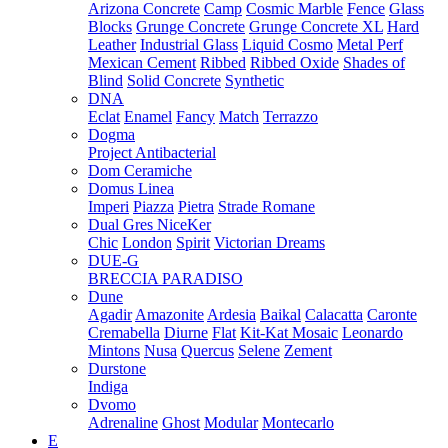
Arizona Concrete
Camp
Cosmic Marble
Fence
Glass
Blocks
Grunge Concrete
Grunge Concrete XL
Hard
Leather
Industrial Glass
Liquid Cosmo
Metal Perf
Mexican Cement
Ribbed
Ribbed Oxide
Shades of
Blind
Solid Concrete
Synthetic
DNA
Eclat
Enamel
Fancy
Match
Terrazzo
Dogma
Project Antibacterial
Dom Ceramiche
Domus Linea
Imperi
Piazza
Pietra
Strade Romane
Dual Gres NiceKer
Chic
London
Spirit
Victorian Dreams
DUE-G
BRECCIA PARADISO
Dune
Agadir
Amazonite
Ardesia
Baikal
Calacatta
Caronte
Cremabella
Diurne
Flat
Kit-Kat Mosaic
Leonardo
Mintons
Nusa
Quercus
Selene
Zement
Durstone
Indiga
Dvomo
Adrenaline
Ghost
Modular
Montecarlo
E