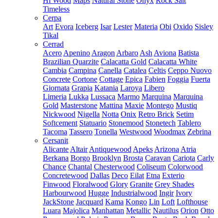
Hi Wood
Maps
Natural Stone
Onyx
Rock Salt
Timeless
Cerpa
Art
Evora
Iceberg
Isar
Lester
Materia
Obi
Oxido
Sisley
Tikal
Cerrad
Acero
Apenino
Aragon
Arbaro
Ash
Aviona
Batista
Brazilian Quarzite
Calacatta Gold
Calacatta White
Cambia
Campina
Canella
Catalea
Celtis
Ceppo Nuovo
Concrete
Cortone
Cottage
Epica
Fabien
Foggia
Fuerta
Giornata
Grapia
Katania
Laroya
Libero
Limeria
Lukka
Lussaca
Marmo
Marquina
Marquina
Gold
Masterstone
Mattina
Maxie
Montego
Mustiq
Nickwood
Nigella
Notta
Onix
Retro Brick
Setim
Softcement
Statuario
Stonemood
Stonetech
Tablero
Tacoma
Tassero
Tonella
Westwood
Woodmax
Zebrina
Cersanit
Alicante
Altair
Antiquewood
Apeks
Arizona
Atria
Berkana
Borgo
Brooklyn
Brosta
Caravan
Cariota
Carly
Chance
Chantal
Chesterwood
Coliseum
Colorwood
Concretewood
Dallas
Deco
Eilat
Etna
Exterio
Finwood
Floralwood
Glory
Granite
Grey Shades
Harbourwood
Hugge
Industrialwood
Ingir
Ivory
JackStone
Jacquard
Kama
Kongo
Lin
Loft
Lofthouse
Luara
Majolica
Manhattan
Metallic
Nautilus
Orion
Otto