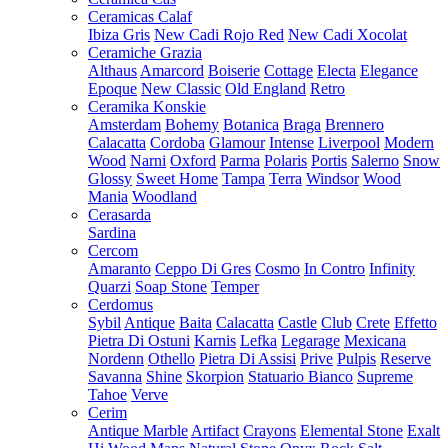
Ceramicas Calaf
Ibiza Gris
New Cadi Rojo Red
New Cadi Xocolat
Ceramiche Grazia
Althaus
Amarcord
Boiserie
Cottage
Electa
Elegance
Epoque
New Classic
Old England
Retro
Ceramika Konskie
Amsterdam
Bohemy
Botanica
Braga
Brennero
Calacatta
Cordoba
Glamour
Intense
Liverpool
Modern
Wood
Narni
Oxford
Parma
Polaris
Portis
Salerno
Snow
Glossy
Sweet Home
Tampa
Terra
Windsor
Wood
Mania
Woodland
Cerasarda
Sardina
Cercom
Amaranto
Ceppo Di Gres
Cosmo
In Contro
Infinity
Quarzi
Soap Stone
Temper
Cerdomus
Sybil
Antique
Baita
Calacatta
Castle
Club
Crete
Effetto
Pietra Di Ostuni
Karnis
Lefka
Legarage
Mexicana
Nordenn
Othello
Pietra Di Assisi
Prive
Pulpis
Reserve
Savanna
Shine
Skorpion
Statuario Bianco
Supreme
Tahoe
Verve
Cerim
Antique Marble
Artifact
Crayons
Elemental Stone
Exalt