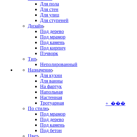
Для пола
Для стен
Для улиц
Для ступеней
Дизайн
Под дерево
Под мрамор
Под камень
Под кирпич
Пэчворк
Тип
Неполированный
Назначение
Для кухни
Для ванны
На фартук
Напольная
Настенная
Тротуарная
+ ���
По стилю
Под мрамор
Под дерево
Под камень
Под бетон
Цвет