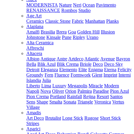
MODERNISTA
Nature
Neri
Ocean
Pavimento
RENAISSANCE
Rombos
Studio
Age Art
Ceramics
Classic Stone
Fabric
Manhattan
Planks
Alaplana
Amalfi
Brasilia
Brera
Goa
Golden Hill
Illusion
Johnstone
Kinsale
Pune
Ripley
Urano
Alta Ceramica
Affreschi
Altacera
Albion
Antique
Antre
Artdeco
Atlantic
Avenue
Bayron
Bella
Blik Azul
Blik Crema
Briole
Deco
Deco Sky
Detroit
Eleganza
Elemento
Elite
Enigma
Eterna
Felicity
Groundy
Fern
Fluence
Formwork
Glent
Imprint
Interni
Islandia
Julia
Liberto
Lima
Luxury
Megapolis
Miracle
Modern
Napoli
Nova
Oliver
Orion
Palmira
Paradise
Pion Azul
Pion Crema
Portland
Rainfall
Rejina
Resort
Santos
Sens
Shape
Smalta
Sonata
Triangle
Veronica
Vertus
Village
Amadis
Art Deco
Brutalist
Long Stick
Rugose
Short Stick
Stripes
Aparici