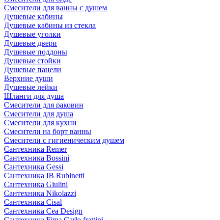
Смесители для ванны с душем
Душевые кабины
Душевые кабины из стекла
Душевые уголки
Душевые двери
Душевые поддоны
Душевые стойки
Душевые панели
Верхние души
Душевые лейки
Шланги для душа
Смесители для раковин
Смесители для душа
Смесители для кухни
Смесители на борт ванны
Смесители с гигиеническим душем
Сантехника Remer
Сантехника Bossini
Сантехника Gessi
Сантехника IB Rubinetti
Сантехника Giulini
Сантехника Nikolazzi
Сантехника Cisal
Сантехника Cea Design
Сантехника Fima Carlo frattini