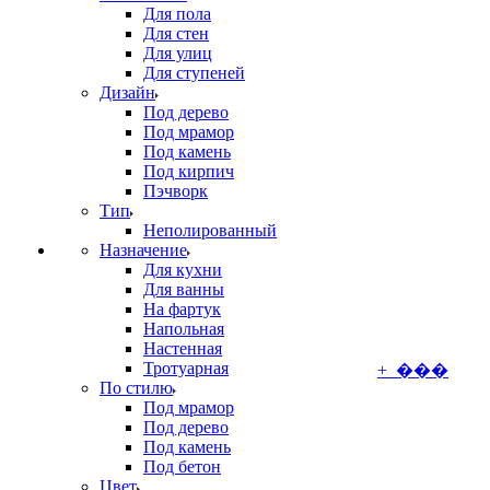
Для пола
Для стен
Для улиц
Для ступеней
Дизайн
Под дерево
Под мрамор
Под камень
Под кирпич
Пэчворк
Тип
Неполированный
Назначение
Для кухни
Для ванны
На фартук
Напольная
Настенная
Тротуарная
+ ���
По стилю
Под мрамор
Под дерево
Под камень
Под бетон
Цвет