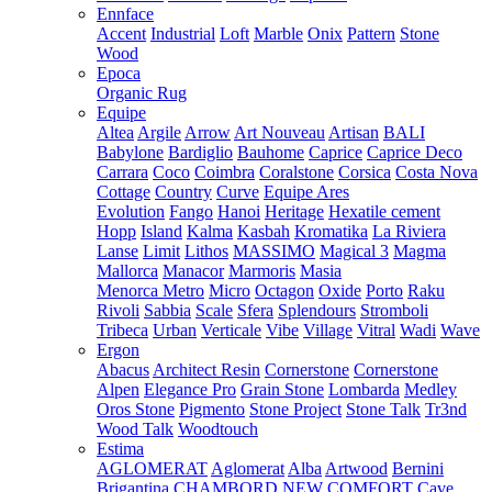
Ennface
Accent
Industrial
Loft
Marble
Onix
Pattern
Stone
Wood
Epoca
Organic Rug
Equipe
Altea
Argile
Arrow
Art Nouveau
Artisan
BALI
Babylone
Bardiglio
Bauhome
Caprice
Caprice Deco
Carrara
Coco
Coimbra
Coralstone
Corsica
Costa Nova
Cottage
Country
Curve
Equipe Ares
Evolution
Fango
Hanoi
Heritage
Hexatile cement
Hopp
Island
Kalma
Kasbah
Kromatika
La Riviera
Lanse
Limit
Lithos
MASSIMO
Magical 3
Magma
Mallorca
Manacor
Marmoris
Masia
Menorca
Metro
Micro
Octagon
Oxide
Porto
Raku
Rivoli
Sabbia
Scale
Sfera
Splendours
Stromboli
Tribeca
Urban
Verticale
Vibe
Village
Vitral
Wadi
Wave
Ergon
Abacus
Architect Resin
Cornerstone
Cornerstone
Alpen
Elegance Pro
Grain Stone
Lombarda
Medley
Oros Stone
Pigmento
Stone Project
Stone Talk
Tr3nd
Wood Talk
Woodtouch
Estima
AGLOMERAT
Aglomerat
Alba
Artwood
Bernini
Brigantina
CHAMBORD NEW
COMFORT
Cave