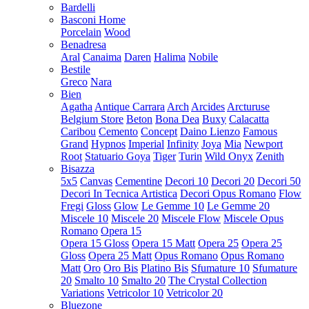
Bardelli
Basconi Home
Porcelain
Wood
Benadresa
Aral
Canaima
Daren
Halima
Nobile
Bestile
Greco
Nara
Bien
Agatha
Antique Carrara
Arch
Arcides
Arcturuse
Belgium Store
Beton
Bona Dea
Buxy
Calacatta
Caribou
Cemento
Concept
Daino Lienzo
Famous
Grand
Hypnos
Imperial
Infinity
Joya
Mia
Newport
Root
Statuario Goya
Tiger
Turin
Wild Onyx
Zenith
Bisazza
5x5
Canvas
Cementine
Decori 10
Decori 20
Decori 50
Decori In Tecnica Artistica
Decori Opus Romano
Flow
Fregi
Gloss
Glow
Le Gemme 10
Le Gemme 20
Miscele 10
Miscele 20
Miscele Flow
Miscele Opus
Romano
Opera 15
Opera 15 Gloss
Opera 15 Matt
Opera 25
Opera 25
Gloss
Opera 25 Matt
Opus Romano
Opus Romano
Matt
Oro
Oro Bis
Platino Bis
Sfumature 10
Sfumature
20
Smalto 10
Smalto 20
The Crystal Collection
Variations
Vetricolor 10
Vetricolor 20
Bluezone