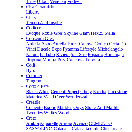
Tribe
Urban
Venetian
Vodevil
Cisa Ceramiche
Liberty
Click
Tempo And Inspire
Codicer
Evoque
Roble Gres
Skyline Glam Hex25
Stella
Coliseum Gres
Ardesia
Astro
Aurelia
Brera
Canova
Contea
Creta
Da
Vinci
Ducale
Expo
Fyamma
Lifestyle
Michelangelo
Natura
Palladio
Riviera
San Siro
Бормио
Вивальди
Лирика
Монца
Рим
Саленто
Тиволи
Colli
Byron
Colorker
Tangram
Cotto d'Este
Black-White
Cement Project
Cluny
Exedra
Limestone
Materica
Metal
Over
Wonderwall
Creatile
Cemento
Exotic
Marbles
Onyx
Stone And Marble
Twenties
Whites
Wood
Creto
Ambra
Aquarelle
Aurora
Avenzo
CEMENTO
SASSOLINO
Calacatta
Calacatta Gold
Checkmate