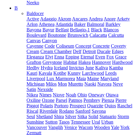
Neeko
B
Baldocer
Active
Adaggio
Akrom
Ancares
Andrea
Anore
Arkety
Arlon
Athenea
Atlantida
Baker
Balmoral
Barkley
Bayona
Bayur
Belfast
Bellagio-1
Black
Blancos
Boulevard
Boutonne
Brunswich
Calacatta
Calcutta
Canvas
Canyon
Cayenne
Code
Coliseum
Concept
Concrete
Coverty
Cream
Cream Chamber
Delf
Detroit
Ducale
Edges
Eleganza
Elyt
Enna
Epping
Eternal
Even
Fox
Grace
Grafton
Greystone
Habitat
Hakea
Hannover
Hardwood
Hedby
Hydra
Iceland
Invictus
June
Kaliva
Kamba
Kauri
Kavala
Kotibe
Kunny
Larchwood
Leeds
Liverpool
Lux Marmorea
Maia
Maine
Maryland
Michigan
Milos
Mon
Muretto
Naoki
Navora
Neve
Satin
Nexside
Nikea
Nimes
Niove
Noah
Ohio
Oneway
Otawa
Oxiline
Ozone
Parsel
Patmos
Pembrey
Pienza
Pierre
Piggot
Polaris
Portoro
Prospect
Quarzite
Quios
Raschel
Riscal
Riverdale
Rodano
Sanford
Savona
Seul
Shetland
Shira
Silver
Sitka
Solid
Statuario
Storm
Sunshine
Sutton
Tasos
Tennessee
Ural
Urban
Vancouver
Vanglih
Venice
Wacom
Wooden
Yale
York
Zermatt