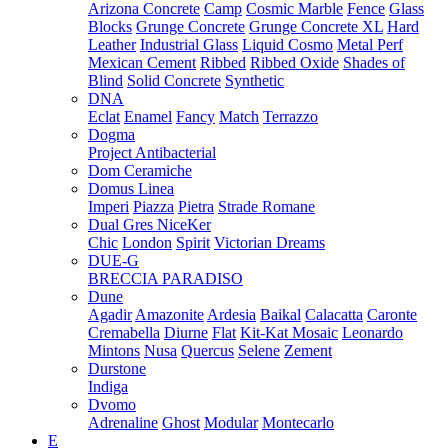
Arizona Concrete
Camp
Cosmic Marble
Fence
Glass
Blocks
Grunge Concrete
Grunge Concrete XL
Hard
Leather
Industrial Glass
Liquid Cosmo
Metal Perf
Mexican Cement
Ribbed
Ribbed Oxide
Shades of
Blind
Solid Concrete
Synthetic
DNA
Eclat
Enamel
Fancy
Match
Terrazzo
Dogma
Project Antibacterial
Dom Ceramiche
Domus Linea
Imperi
Piazza
Pietra
Strade Romane
Dual Gres NiceKer
Chic
London
Spirit
Victorian Dreams
DUE-G
BRECCIA PARADISO
Dune
Agadir
Amazonite
Ardesia
Baikal
Calacatta
Caronte
Cremabella
Diurne
Flat
Kit-Kat Mosaic
Leonardo
Mintons
Nusa
Quercus
Selene
Zement
Durstone
Indiga
Dvomo
Adrenaline
Ghost
Modular
Montecarlo
E