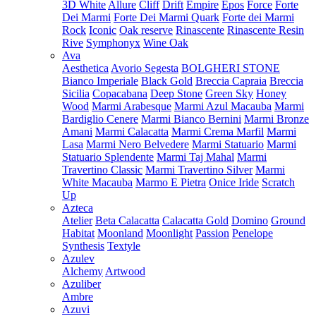
3D White
Allure
Cliff
Drift
Empire
Epos
Force
Forte
Dei Marmi
Forte Dei Marmi Quark
Forte dei Marmi
Rock
Iconic
Oak reserve
Rinascente
Rinascente Resin
Rive
Symphonyx
Wine Oak
Ava
Aesthetica
Avorio Segesta
BOLGHERI STONE
Bianco Imperiale
Black Gold
Breccia Capraia
Breccia
Sicilia
Copacabana
Deep Stone
Green Sky
Honey
Wood
Marmi Arabesque
Marmi Azul Macauba
Marmi
Bardiglio Cenere
Marmi Bianco Bernini
Marmi Bronze
Amani
Marmi Calacatta
Marmi Crema Marfil
Marmi
Lasa
Marmi Nero Belvedere
Marmi Statuario
Marmi
Statuario Splendente
Marmi Taj Mahal
Marmi
Travertino Classic
Marmi Travertino Silver
Marmi
White Macauba
Marmo E Pietra
Onice Iride
Scratch
Up
Azteca
Atelier
Beta Calacatta
Calacatta Gold
Domino
Ground
Habitat
Moonland
Moonlight
Passion
Penelope
Synthesis
Textyle
Azulev
Alchemy
Artwood
Azuliber
Ambre
Azuvi