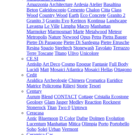
Amazzonia
Architecture
Ardesia
Atelier
Basaltina
Beton
Caleidoscopio
Cemento
Chalon
Citta
Class
Wood
Country Wood
Earth
Eco Concrete
Granito 2
Granito 3
Granito Evo
Kerinox
Kontinua
Landscape
Lavagna
Le Ville
Limpha
Macro
Manhattan
Marmoker
Marmosmart
Marte
Metalwood
Meteor
Metropolis
Nature
Newood
Opus
Petra
Pietra Bauge
Pietre Di Paragone
Pietre Di Sardegna
Pietre Etrusche
Resina
Spazio
Steeltech
Stonewash
Tavolato
Terrazzo
Terre Toscane
Titano
Ulivo
Unicolore
CE.SI
Antislip
Art Deco
Cosmo
Epoque
Fantasie
Full Body
Lucidi
Matt
Mosaici Atlantica
Mosaici Hellas
Ottagono
Cedit
Araldica
Archeologie
Chimera
Cromatica
Euridice
Matrice
Policroma
Rilievi
Storie
Tesori
Century
Aurum
Blend
CONTACT
Cottage
Cristalia
Ecostone
Geology
Glam
Jasper
Medley
Reaction
Rocknest
Stonerock
Titan
Two 0
Uptown
Ceracasa
Antic
Bluemoon
D Color
Dafne
Dolmen
Evolution
Lucentum
Manhattan
Mitica
Olimpia
Porto
Portobello
Soho
Solei
Urban
Vermont
Ceramica Cas