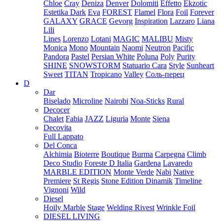
Chloe
Cray
Deniza
Denver
Dolomiti
Effetto
Ekzotic
Estetika Dark
Eva
FOREST
Flamel
Flora
Foil
Forever
GALAXY
GRACE
Gevorg
Inspiration
Lazzaro
Liana
Lili
Lines
Lorenzo
Lotani
MAGIC
MALIBU
Misty
Monica
Mono
Mountain
Naomi
Neutron
Pacific
Pandora
Pastel
Persian White
Poluna
Poly
Purity
SHINE
SNOWSTORM
Statuario Cara
Style
Sunheart
Sweet
TITAN
Tropicano
Valley
Соль-перец
D
Dar
Biselado
Microline
Nairobi
Noa-Sticks
Rural
Decocer
Chalet
Fabia
JAZZ
Liguria
Monte
Siena
Decovita
Full Lappato
Del Conca
Alchimia
Bioterre
Boutique
Burma
Carpegna
Climb
Deco Studio
Foreste D Italia
Gardena
Lavaredo
MARBLE EDITION
Monte Verde
Nabi
Native
Premiere
St Regis
Stone Edition Dinamik
Timeline
Vignoni
Wild
Diesel
Hoily Marble
Stage
Welding Rivest
Wrinkle Foil
DIESEL LIVING