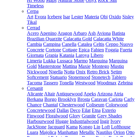
Hi Wood
Maps
Natural Stone
Onyx
Rock Salt
Timeless
Cerpa
Art
Evora
Iceberg
Isar
Lester
Materia
Obi
Oxido
Sisley
Tikal
Cerrad
Acero
Apenino
Aragon
Arbaro
Ash
Aviona
Batista
Brazilian Quarzite
Calacatta Gold
Calacatta White
Cambia
Campina
Canella
Catalea
Celtis
Ceppo Nuovo
Concrete
Cortone
Cottage
Epica
Fabien
Foggia
Fuerta
Giornata
Grapia
Katania
Laroya
Libero
Limeria
Lukka
Lussaca
Marmo
Marquina
Marquina
Gold
Masterstone
Mattina
Maxie
Montego
Mustiq
Nickwood
Nigella
Notta
Onix
Retro Brick
Setim
Softcement
Statuario
Stonemood
Stonetech
Tablero
Tacoma
Tassero
Tonella
Westwood
Woodmax
Zebrina
Cersanit
Alicante
Altair
Antiquewood
Apeks
Arizona
Atria
Berkana
Borgo
Brooklyn
Brosta
Caravan
Cariota
Carly
Chance
Chantal
Chesterwood
Coliseum
Colorwood
Concretewood
Dallas
Deco
Eilat
Etna
Exterio
Finwood
Floralwood
Glory
Granite
Grey Shades
Harbourwood
Hugge
Industrialwood
Ingir
Ivory
JackStone
Jacquard
Kama
Kongo
Lin
Loft
Lofthouse
Luara
Majolica
Manhattan
Metallic
Nautilus
Orion
Otto