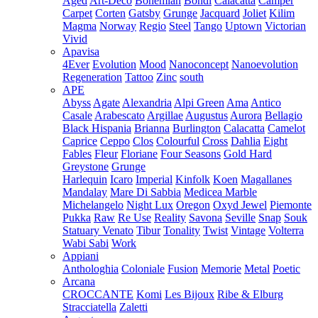
Aged
Art-Deco
Bohemian
Bondi
Calacatta
Camper
Carpet
Corten
Gatsby
Grunge
Jacquard
Joliet
Kilim
Magma
Norway
Regio
Steel
Tango
Uptown
Victorian
Vivid
Apavisa
4Ever
Evolution
Mood
Nanoconcept
Nanoevolution
Regeneration
Tattoo
Zinc
south
APE
Abyss
Agate
Alexandria
Alpi Green
Ama
Antico
Casale
Arabescato
Argillae
Augustus
Aurora
Bellagio
Black Hispania
Brianna
Burlington
Calacatta
Camelot
Caprice
Ceppo
Clos
Colourful
Cross
Dahlia
Eight
Fables
Fleur
Floriane
Four Seasons
Gold Hard
Greystone
Grunge
Harlequin
Icaro
Imperial
Kinfolk
Koen
Magallanes
Mandalay
Mare Di Sabbia
Medicea Marble
Michelangelo
Night Lux
Oregon
Oxyd Jewel
Piemonte
Pukka
Raw
Re Use
Reality
Savona
Seville
Snap
Souk
Statuary Venato
Tibur
Tonality
Twist
Vintage
Volterra
Wabi Sabi
Work
Appiani
Anthologhia
Coloniale
Fusion
Memorie
Metal
Poetic
Arcana
CROCCANTE
Komi
Les Bijoux
Ribe & Elburg
Stracciatella
Zaletti