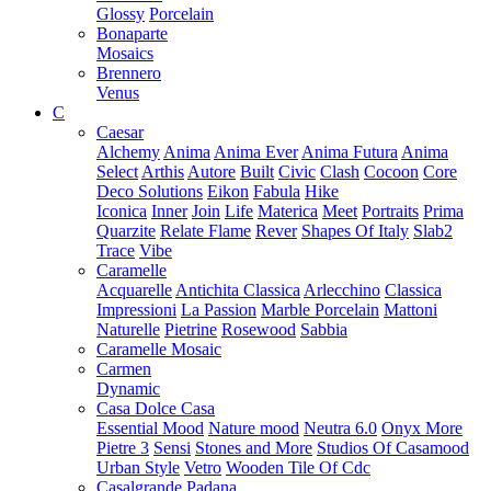
Glossy
Porcelain
Bonaparte
Mosaics
Brennero
Venus
C
Caesar
Alchemy
Anima
Anima Ever
Anima Futura
Anima
Select
Arthis
Autore
Built
Civic
Clash
Cocoon
Core
Deco Solutions
Eikon
Fabula
Hike
Iconica
Inner
Join
Life
Materica
Meet
Portraits
Prima
Quarzite
Relate Flame
Rever
Shapes Of Italy
Slab2
Trace
Vibe
Caramelle
Acquarelle
Antichita Classica
Arlecchino
Classica
Impressioni
La Passion
Marble Porcelain
Mattoni
Naturelle
Pietrine
Rosewood
Sabbia
Caramelle Mosaic
Carmen
Dynamic
Casa Dolce Casa
Essential Mood
Nature mood
Neutra 6.0
Onyx More
Pietre 3
Sensi
Stones and More
Studios Of Casamood
Urban Style
Vetro
Wooden Tile Of Cdc
Casalgrande Padana