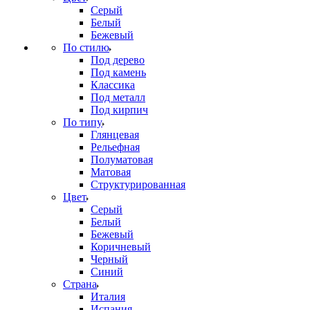
Серый
Белый
Бежевый
По стилю
Под дерево
Под камень
Классика
Под металл
Под кирпич
По типу
Глянцевая
Рельефная
Полуматовая
Матовая
Структурированная
Цвет
Серый
Белый
Бежевый
Коричневый
Черный
Синий
Страна
Италия
Испания