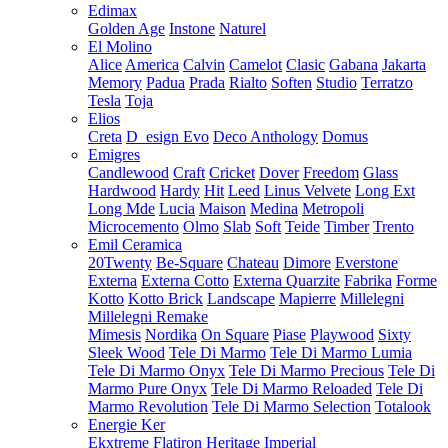
Edimax
Golden Age
Instone
Naturel
El Molino
Alice
America
Calvin
Camelot
Clasic
Gabana
Jakarta
Memory
Padua
Prada
Rialto
Soften
Studio
Terratzo
Tesla
Toja
Elios
Creta
D_esign Evo
Deco Anthology
Domus
Emigres
Candlewood
Craft
Cricket
Dover
Freedom
Glass
Hardwood
Hardy
Hit
Leed
Linus Velvete
Long Ext
Long Mde
Lucia
Maison
Medina
Metropoli
Microcemento
Olmo
Slab
Soft
Teide
Timber
Trento
Emil Ceramica
20Twenty
Be-Square
Chateau
Dimore
Everstone
Externa
Externa Cotto
Externa Quarzite
Fabrika
Forme
Kotto
Kotto Brick
Landscape
Mapierre
Millelegni
Millelegni Remake
Mimesis
Nordika
On Square
Piase
Playwood
Sixty
Sleek Wood
Tele Di Marmo
Tele Di Marmo Lumia
Tele Di Marmo Onyx
Tele Di Marmo Precious
Tele Di
Marmo Pure Onyx
Tele Di Marmo Reloaded
Tele Di
Marmo Revolution
Tele Di Marmo Selection
Totalook
Energie Ker
Ekxtreme
Flatiron
Heritage
Imperial