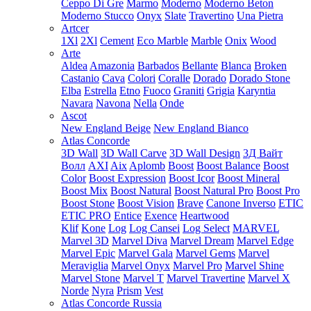
Ceppo Di Gre
Marmo
Moderno
Moderno Beton
Moderno Stucco
Onyx
Slate
Travertino
Una Pietra
Artcer
1Xl
2Xl
Cement
Eco Marble
Marble
Onix
Wood
Arte
Aldea
Amazonia
Barbados
Bellante
Blanca
Broken
Castanio
Cava
Colori
Coralle
Dorado
Dorado Stone
Elba
Estrella
Etno
Fuoco
Graniti
Grigia
Karyntia
Navara
Navona
Nella
Onde
Ascot
New England Beige
New England Bianco
Atlas Concorde
3D Wall
3D Wall Carve
3D Wall Design
3Д Вайт
Волл
AXI
Aix
Aplomb
Boost
Boost Balance
Boost
Color
Boost Expression
Boost Icor
Boost Mineral
Boost Mix
Boost Natural
Boost Natural Pro
Boost Pro
Boost Stone
Boost Vision
Brave
Canone Inverso
ETIC
ETIC PRO
Entice
Exence
Heartwood
Klif
Kone
Log
Log Cansei
Log Select
MARVEL
Marvel 3D
Marvel Diva
Marvel Dream
Marvel Edge
Marvel Epic
Marvel Gala
Marvel Gems
Marvel
Meraviglia
Marvel Onyx
Marvel Pro
Marvel Shine
Marvel Stone
Marvel T
Marvel Travertine
Marvel X
Norde
Nyra
Prism
Vest
Atlas Concorde Russia