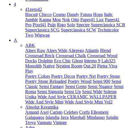
4
41zero42
Biscuit
Chicco
Cosmo
Dandy
Futura
Hops
Italic
Jumble
Kappa
Mou
Nok
Otto
Paper41 Lux
Paper41
Pro
Pixel41
Pulp
Rigo
Solo
Spectre
Superclassica SCB
Superclassica SCG
Superclassica SCW
Technicolor
Two
Wigwag
A
ABK
Alpes Raw
Alpes Wide
Alterego
Atlantis
Blend
Crossroad Brick
Crossroad Chalk
Crossroad Wood
Docks
Dolphin
Eco Chic
Ghost
Interno 9
Lab325
Monolith
Native
Nesting Room
Out.20
Pietra Viva
Play
Poetry Colors
Poetry Decor
Poetry Net
Poetry Stone
Poetry Stone Reloaded
Poetry Wood
Sensi 900
Sensi
Classic
Sensi Fantasy
Sensi Gems
Sensi Nuance
Sensi
Roma
Sensi Signoria
Sensi Up
Sensi Wide
Soleras
Unika
Wide And Style CERAMIC WALLPAPER
Wide And Style Mini
Wide And Style Mini Vol2
Absolut Keramika
Amund
Axel
Caristo
Celebes
Corfu
Ellesmere
Galapagos
Islandia
Java
Marshall
Mindanao
Sajalin
Troya
Vannatu
Vintage
Adex