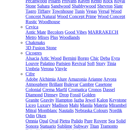
Pecanwood
Polaris
Provans
Raven
Rento
Rock
Royal
Stone
Sahara
Sandwood
Shabbywood
Shevron
Slate
Tagro
Tiffany
Townhouse
Tunis
Vegas
Versal
Wood
Concept Natural
Wood Concept Prime
Wood Concept
Rustic
Woodhouse
Cevica
Antic Mate
Becolors
Good Vibes
MARRAKECH
Metro
Mixes
Plus
Woodlands
Chakmaks
3D Fusion Stone
Cicogres
Alsacia
Artic Wood
Bernini
Borgo
Chic
Deba
Eyra
Louvre
Palatino
Parisien
Revival
Soft
Story
Tinia
Umbria
Verona
Vinyle
Cifre
Adobe
Alchimia
Alure
Amazonia
Arianne
Arvora
Atmosphere
Brillant
Bulevar
Cambre
Casetone
Colonial
Crema Marfil
Cromatica
Cronos
Dassel
Diamond
Dimsey
Drop
Fossil
Golden
Granite
Gravity
Hampton
Jazba
Jewel
Kalon
Keystone
Liceo
Luxury
Madison
Mahi
Manila
Materia
Mirambel
Mitral
Montblanc
Nautalis
Nebraska Colours
Nordik
Odin
Oken
Omnia
Opal
Oval
Pietra
Pulido
Pure
Rovere
Sea
Solid
Sonora
Statuario
Sublime
Subway
Titan
Tramonto