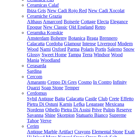
Ceramicas Calaf
Ibiza Gris
New Cadi Rojo Red
New Cadi Xocolat
Ceramiche Grazia
Althaus
Amarcord
Boiserie
Cottage
Electa
Elegance
Epoque
New Classic
Old England
Retro
Ceramika Konskie
Amsterdam
Bohemy
Botanica
Braga
Brennero
Calacatta
Cordoba
Glamour
Intense
Liverpool
Modern
Wood
Narni
Oxford
Parma
Polaris
Portis
Salerno
Snow
Glossy
Sweet Home
Tampa
Terra
Windsor
Wood
Mania
Woodland
Cerasarda
Sardina
Cercom
Amaranto
Ceppo Di Gres
Cosmo
In Contro
Infinity
Quarzi
Soap Stone
Temper
Cerdomus
Sybil
Antique
Baita
Calacatta
Castle
Club
Crete
Effetto
Pietra Di Ostuni
Karnis
Lefka
Legarage
Mexicana
Nordenn
Othello
Pietra Di Assisi
Prive
Pulpis
Reserve
Savanna
Shine
Skorpion
Statuario Bianco
Supreme
Tahoe
Verve
Cerim
Antique Marble
Artifact
Crayons
Elemental Stone
Exalt