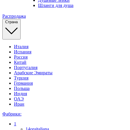
Душевые лейки
Шланги для душа
Распродажа
Страна
Италия
Испания
Россия
Китай
Португалия
Арабские Эмираты
Турция
Германия
Польша
Индия
ОАЭ
Иран
Фабрики:
1
14oraitaliana