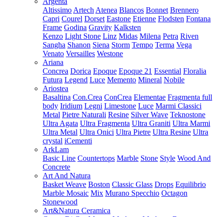
Argenta
Altissimo
Artech
Atenea
Blancos
Bonnet
Brennero
Capri
Courel
Dorset
Eastone
Etienne
Flodsten
Fontana
Frame
Godina
Gravity
Kalksten
Kenzo
Light Stone
Linz
Midas
Milena
Petra
Riven
Sangha
Shanon
Siena
Storm
Tempo
Terma
Vega
Venato
Versailles
Westone
Ariana
Concrea
Dorica
Epoque
Epoque 21
Essential
Floralia
Futura
Legend
Luce
Memento
Mineral
Nobile
Ariostea
Basaltina
Con.Crea
ConCrea
Elementae
Fragmenta full
body
Iridium
Legni
Limestone
Luce
Marmi Classici
Metal
Pietre Naturali
Resine
Silver Wave
Teknostone
Ultra Agata
Ultra Fragmenta
Ultra Graniti
Ultra Marmi
Ultra Metal
Ultra Onici
Ultra Pietre
Ultra Resine
Ultra
crystal
iCementi
ArkLam
Basic Line
Countertops
Marble
Stone
Style
Wood And
Concrete
Art And Natura
Basket Weave
Boston
Classic Glass
Drops
Equilibrio
Marble Mosaic
Mix
Murano Specchio
Octagon
Stonewood
Art&Natura Ceramica