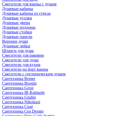
Смесители для ванны с душем
Душевые кабины
Душевые кабины из стекла
Душевые уголки
Душевые двери
Душевые поддоны
Душевые стойки
Душевые панели
Верхние души
Душевые лейки
Шланги для душа
Смесители для раковин
Смесители для душа
Смесители для кухни
Смесители на борт ванны
Смесители с гигиеническим душем
Сантехника Remer
Сантехника Bossini
Сантехника Gessi
Сантехника IB Rubinetti
Сантехника Giulini
Сантехника Nikolazzi
Сантехника Cisal
Сантехника Cea Design
Сантехника Fima Carlo frattini