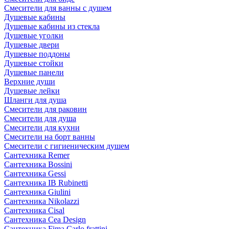
Смесители для ванны с душем
Душевые кабины
Душевые кабины из стекла
Душевые уголки
Душевые двери
Душевые поддоны
Душевые стойки
Душевые панели
Верхние души
Душевые лейки
Шланги для душа
Смесители для раковин
Смесители для душа
Смесители для кухни
Смесители на борт ванны
Смесители с гигиеническим душем
Сантехника Remer
Сантехника Bossini
Сантехника Gessi
Сантехника IB Rubinetti
Сантехника Giulini
Сантехника Nikolazzi
Сантехника Cisal
Сантехника Cea Design
Сантехника Fima Carlo frattini