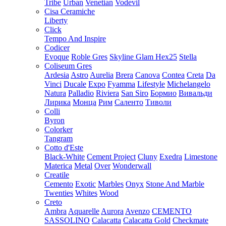
Tribe
Urban
Venetian
Vodevil
Cisa Ceramiche
Liberty
Click
Tempo And Inspire
Codicer
Evoque
Roble Gres
Skyline Glam Hex25
Stella
Coliseum Gres
Ardesia
Astro
Aurelia
Brera
Canova
Contea
Creta
Da
Vinci
Ducale
Expo
Fyamma
Lifestyle
Michelangelo
Natura
Palladio
Riviera
San Siro
Бормио
Вивальди
Лирика
Монца
Рим
Саленто
Тиволи
Colli
Byron
Colorker
Tangram
Cotto d'Este
Black-White
Cement Project
Cluny
Exedra
Limestone
Materica
Metal
Over
Wonderwall
Creatile
Cemento
Exotic
Marbles
Onyx
Stone And Marble
Twenties
Whites
Wood
Creto
Ambra
Aquarelle
Aurora
Avenzo
CEMENTO
SASSOLINO
Calacatta
Calacatta Gold
Checkmate