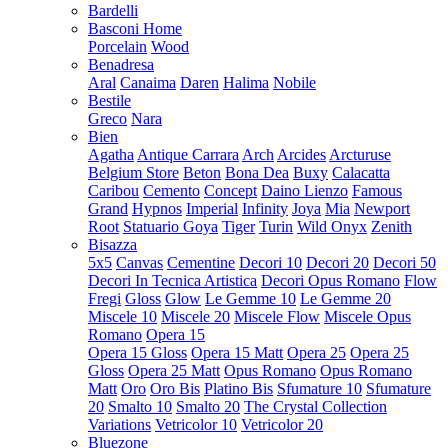
Bardelli
Basconi Home
Porcelain
Wood
Benadresa
Aral
Canaima
Daren
Halima
Nobile
Bestile
Greco
Nara
Bien
Agatha
Antique Carrara
Arch
Arcides
Arcturuse
Belgium Store
Beton
Bona Dea
Buxy
Calacatta
Caribou
Cemento
Concept
Daino Lienzo
Famous
Grand
Hypnos
Imperial
Infinity
Joya
Mia
Newport
Root
Statuario Goya
Tiger
Turin
Wild Onyx
Zenith
Bisazza
5x5
Canvas
Cementine
Decori 10
Decori 20
Decori 50
Decori In Tecnica Artistica
Decori Opus Romano
Flow
Fregi
Gloss
Glow
Le Gemme 10
Le Gemme 20
Miscele 10
Miscele 20
Miscele Flow
Miscele Opus
Romano
Opera 15
Opera 15 Gloss
Opera 15 Matt
Opera 25
Opera 25
Gloss
Opera 25 Matt
Opus Romano
Opus Romano
Matt
Oro
Oro Bis
Platino Bis
Sfumature 10
Sfumature
20
Smalto 10
Smalto 20
The Crystal Collection
Variations
Vetricolor 10
Vetricolor 20
Bluezone