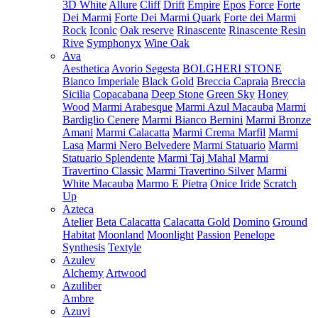
3D White
Allure
Cliff
Drift
Empire
Epos
Force
Forte
Dei Marmi
Forte Dei Marmi Quark
Forte dei Marmi
Rock
Iconic
Oak reserve
Rinascente
Rinascente Resin
Rive
Symphonyx
Wine Oak
Ava
Aesthetica
Avorio Segesta
BOLGHERI STONE
Bianco Imperiale
Black Gold
Breccia Capraia
Breccia
Sicilia
Copacabana
Deep Stone
Green Sky
Honey
Wood
Marmi Arabesque
Marmi Azul Macauba
Marmi
Bardiglio Cenere
Marmi Bianco Bernini
Marmi Bronze
Amani
Marmi Calacatta
Marmi Crema Marfil
Marmi
Lasa
Marmi Nero Belvedere
Marmi Statuario
Marmi
Statuario Splendente
Marmi Taj Mahal
Marmi
Travertino Classic
Marmi Travertino Silver
Marmi
White Macauba
Marmo E Pietra
Onice Iride
Scratch
Up
Azteca
Atelier
Beta Calacatta
Calacatta Gold
Domino
Ground
Habitat
Moonland
Moonlight
Passion
Penelope
Synthesis
Textyle
Azulev
Alchemy
Artwood
Azuliber
Ambre
Azuvi