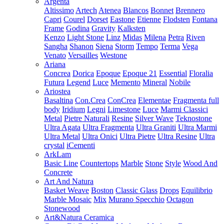
Argenta
Altissimo
Artech
Atenea
Blancos
Bonnet
Brennero
Capri
Courel
Dorset
Eastone
Etienne
Flodsten
Fontana
Frame
Godina
Gravity
Kalksten
Kenzo
Light Stone
Linz
Midas
Milena
Petra
Riven
Sangha
Shanon
Siena
Storm
Tempo
Terma
Vega
Venato
Versailles
Westone
Ariana
Concrea
Dorica
Epoque
Epoque 21
Essential
Floralia
Futura
Legend
Luce
Memento
Mineral
Nobile
Ariostea
Basaltina
Con.Crea
ConCrea
Elementae
Fragmenta full
body
Iridium
Legni
Limestone
Luce
Marmi Classici
Metal
Pietre Naturali
Resine
Silver Wave
Teknostone
Ultra Agata
Ultra Fragmenta
Ultra Graniti
Ultra Marmi
Ultra Metal
Ultra Onici
Ultra Pietre
Ultra Resine
Ultra
crystal
iCementi
ArkLam
Basic Line
Countertops
Marble
Stone
Style
Wood And
Concrete
Art And Natura
Basket Weave
Boston
Classic Glass
Drops
Equilibrio
Marble Mosaic
Mix
Murano Specchio
Octagon
Stonewood
Art&Natura Ceramica