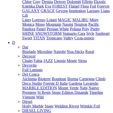
Chloe
Cray
Deniza
Denver
Dolomiti
Effetto
Ekzotic
Estetika Dark
Eva
FOREST
Flamel
Flora
Foil
Forever
GALAXY
GRACE
Gevorg
Inspiration
Lazzaro
Liana
Lili
Lines
Lorenzo
Lotani
MAGIC
MALIBU
Misty
Monica
Mono
Mountain
Naomi
Neutron
Pacific
Pandora
Pastel
Persian White
Poluna
Poly
Purity
SHINE
SNOWSTORM
Statuario Cara
Style
Sunheart
Sweet
TITAN
Tropicano
Valley
Соль-перец
D
Dar
Biselado
Microline
Nairobi
Noa-Sticks
Rural
Decocer
Chalet
Fabia
JAZZ
Liguria
Monte
Siena
Decovita
Full Lappato
Del Conca
Alchimia
Bioterre
Boutique
Burma
Carpegna
Climb
Deco Studio
Foreste D Italia
Gardena
Lavaredo
MARBLE EDITION
Monte Verde
Nabi
Native
Premiere
St Regis
Stone Edition Dinamik
Timeline
Vignoni
Wild
Diesel
Hoily Marble
Stage
Welding Rivest
Wrinkle Foil
DIESEL LIVING