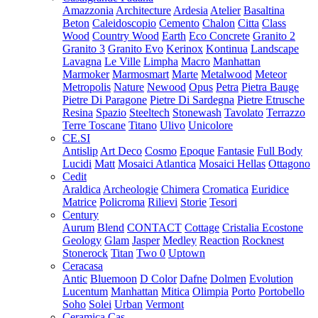
Amazzonia
Architecture
Ardesia
Atelier
Basaltina
Beton
Caleidoscopio
Cemento
Chalon
Citta
Class
Wood
Country Wood
Earth
Eco Concrete
Granito 2
Granito 3
Granito Evo
Kerinox
Kontinua
Landscape
Lavagna
Le Ville
Limpha
Macro
Manhattan
Marmoker
Marmosmart
Marte
Metalwood
Meteor
Metropolis
Nature
Newood
Opus
Petra
Pietra Bauge
Pietre Di Paragone
Pietre Di Sardegna
Pietre Etrusche
Resina
Spazio
Steeltech
Stonewash
Tavolato
Terrazzo
Terre Toscane
Titano
Ulivo
Unicolore
CE.SI
Antislip
Art Deco
Cosmo
Epoque
Fantasie
Full Body
Lucidi
Matt
Mosaici Atlantica
Mosaici Hellas
Ottagono
Cedit
Araldica
Archeologie
Chimera
Cromatica
Euridice
Matrice
Policroma
Rilievi
Storie
Tesori
Century
Aurum
Blend
CONTACT
Cottage
Cristalia
Ecostone
Geology
Glam
Jasper
Medley
Reaction
Rocknest
Stonerock
Titan
Two 0
Uptown
Ceracasa
Antic
Bluemoon
D Color
Dafne
Dolmen
Evolution
Lucentum
Manhattan
Mitica
Olimpia
Porto
Portobello
Soho
Solei
Urban
Vermont
Ceramica Cas