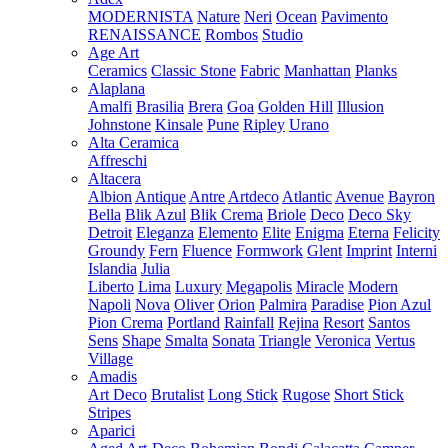
MODERNISTA
Nature
Neri
Ocean
Pavimento
RENAISSANCE
Rombos
Studio
Age Art
Ceramics
Classic Stone
Fabric
Manhattan
Planks
Alaplana
Amalfi
Brasilia
Brera
Goa
Golden Hill
Illusion
Johnstone
Kinsale
Pune
Ripley
Urano
Alta Ceramica
Affreschi
Altacera
Albion
Antique
Antre
Artdeco
Atlantic
Avenue
Bayron
Bella
Blik Azul
Blik Crema
Briole
Deco
Deco Sky
Detroit
Eleganza
Elemento
Elite
Enigma
Eterna
Felicity
Groundy
Fern
Fluence
Formwork
Glent
Imprint
Interni
Islandia
Julia
Liberto
Lima
Luxury
Megapolis
Miracle
Modern
Napoli
Nova
Oliver
Orion
Palmira
Paradise
Pion Azul
Pion Crema
Portland
Rainfall
Rejina
Resort
Santos
Sens
Shape
Smalta
Sonata
Triangle
Veronica
Vertus
Village
Amadis
Art Deco
Brutalist
Long Stick
Rugose
Short Stick
Stripes
Aparici