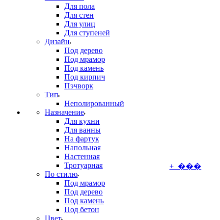
Для пола
Для стен
Для улиц
Для ступеней
Дизайн
Под дерево
Под мрамор
Под камень
Под кирпич
Пэчворк
Тип
Неполированный
Назначение
Для кухни
Для ванны
На фартук
Напольная
Настенная
Тротуарная
+ ���
По стилю
Под мрамор
Под дерево
Под камень
Под бетон
Цвет