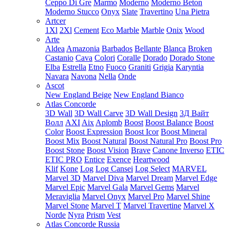
Ceppo Di Gre
Marmo
Moderno
Moderno Beton
Moderno Stucco
Onyx
Slate
Travertino
Una Pietra
Artcer
1Xl
2Xl
Cement
Eco Marble
Marble
Onix
Wood
Arte
Aldea
Amazonia
Barbados
Bellante
Blanca
Broken
Castanio
Cava
Colori
Coralle
Dorado
Dorado Stone
Elba
Estrella
Etno
Fuoco
Graniti
Grigia
Karyntia
Navara
Navona
Nella
Onde
Ascot
New England Beige
New England Bianco
Atlas Concorde
3D Wall
3D Wall Carve
3D Wall Design
3Д Вайт
Волл
AXI
Aix
Aplomb
Boost
Boost Balance
Boost
Color
Boost Expression
Boost Icor
Boost Mineral
Boost Mix
Boost Natural
Boost Natural Pro
Boost Pro
Boost Stone
Boost Vision
Brave
Canone Inverso
ETIC
ETIC PRO
Entice
Exence
Heartwood
Klif
Kone
Log
Log Cansei
Log Select
MARVEL
Marvel 3D
Marvel Diva
Marvel Dream
Marvel Edge
Marvel Epic
Marvel Gala
Marvel Gems
Marvel
Meraviglia
Marvel Onyx
Marvel Pro
Marvel Shine
Marvel Stone
Marvel T
Marvel Travertine
Marvel X
Norde
Nyra
Prism
Vest
Atlas Concorde Russia