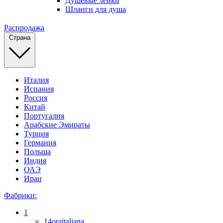
Душевые лейки
Шланги для душа
Распродажа
Страна
Италия
Испания
Россия
Китай
Португалия
Арабские Эмираты
Турция
Германия
Польша
Индия
ОАЭ
Иран
Фабрики:
1
14oraitaliana