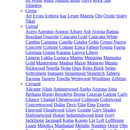
Hi Wood
Maps
Natural Stone
Onyx
Rock Salt
Timeless
Cerpa
Art
Evora
Iceberg
Isar
Lester
Materia
Obi
Oxido
Sisley
Tikal
Cerrad
Acero
Apenino
Aragon
Arbaro
Ash
Aviona
Batista
Brazilian Quarzite
Calacatta Gold
Calacatta White
Cambia
Campina
Canella
Catalea
Celtis
Ceppo Nuovo
Concrete
Cortone
Cottage
Epica
Fabien
Foggia
Fuerta
Giornata
Grapia
Katania
Laroya
Libero
Limeria
Lukka
Lussaca
Marmo
Marquina
Marquina
Gold
Masterstone
Mattina
Maxie
Montego
Mustiq
Nickwood
Nigella
Notta
Onix
Retro Brick
Setim
Softcement
Statuario
Stonemood
Stonetech
Tablero
Tacoma
Tassero
Tonella
Westwood
Woodmax
Zebrina
Cersanit
Alicante
Altair
Antiquewood
Apeks
Arizona
Atria
Berkana
Borgo
Brooklyn
Brosta
Caravan
Cariota
Carly
Chance
Chantal
Chesterwood
Coliseum
Colorwood
Concretewood
Dallas
Deco
Eilat
Etna
Exterio
Finwood
Floralwood
Glory
Granite
Grey Shades
Harbourwood
Hugge
Industrialwood
Ingir
Ivory
JackStone
Jacquard
Kama
Kongo
Lin
Loft
Lofthouse
Luara
Majolica
Manhattan
Metallic
Nautilus
Orion
Otto