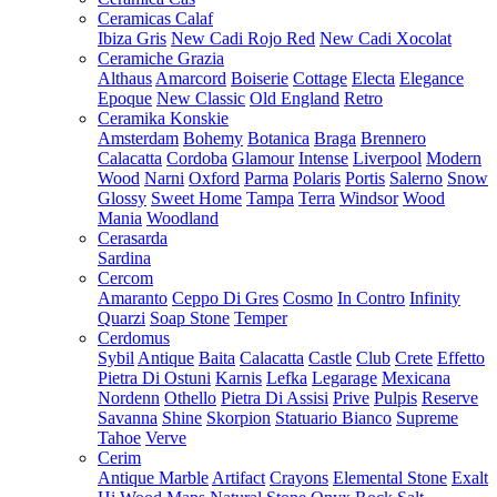
Ceramicas Calaf
Ibiza Gris
New Cadi Rojo Red
New Cadi Xocolat
Ceramiche Grazia
Althaus
Amarcord
Boiserie
Cottage
Electa
Elegance
Epoque
New Classic
Old England
Retro
Ceramika Konskie
Amsterdam
Bohemy
Botanica
Braga
Brennero
Calacatta
Cordoba
Glamour
Intense
Liverpool
Modern
Wood
Narni
Oxford
Parma
Polaris
Portis
Salerno
Snow
Glossy
Sweet Home
Tampa
Terra
Windsor
Wood
Mania
Woodland
Cerasarda
Sardina
Cercom
Amaranto
Ceppo Di Gres
Cosmo
In Contro
Infinity
Quarzi
Soap Stone
Temper
Cerdomus
Sybil
Antique
Baita
Calacatta
Castle
Club
Crete
Effetto
Pietra Di Ostuni
Karnis
Lefka
Legarage
Mexicana
Nordenn
Othello
Pietra Di Assisi
Prive
Pulpis
Reserve
Savanna
Shine
Skorpion
Statuario Bianco
Supreme
Tahoe
Verve
Cerim
Antique Marble
Artifact
Crayons
Elemental Stone
Exalt