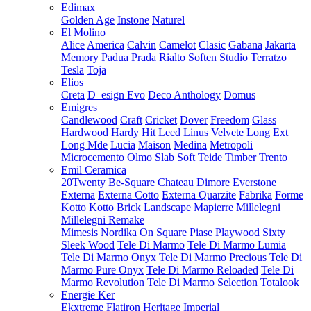
Edimax
Golden Age
Instone
Naturel
El Molino
Alice
America
Calvin
Camelot
Clasic
Gabana
Jakarta
Memory
Padua
Prada
Rialto
Soften
Studio
Terratzo
Tesla
Toja
Elios
Creta
D_esign Evo
Deco Anthology
Domus
Emigres
Candlewood
Craft
Cricket
Dover
Freedom
Glass
Hardwood
Hardy
Hit
Leed
Linus Velvete
Long Ext
Long Mde
Lucia
Maison
Medina
Metropoli
Microcemento
Olmo
Slab
Soft
Teide
Timber
Trento
Emil Ceramica
20Twenty
Be-Square
Chateau
Dimore
Everstone
Externa
Externa Cotto
Externa Quarzite
Fabrika
Forme
Kotto
Kotto Brick
Landscape
Mapierre
Millelegni
Millelegni Remake
Mimesis
Nordika
On Square
Piase
Playwood
Sixty
Sleek Wood
Tele Di Marmo
Tele Di Marmo Lumia
Tele Di Marmo Onyx
Tele Di Marmo Precious
Tele Di
Marmo Pure Onyx
Tele Di Marmo Reloaded
Tele Di
Marmo Revolution
Tele Di Marmo Selection
Totalook
Energie Ker
Ekxtreme
Flatiron
Heritage
Imperial