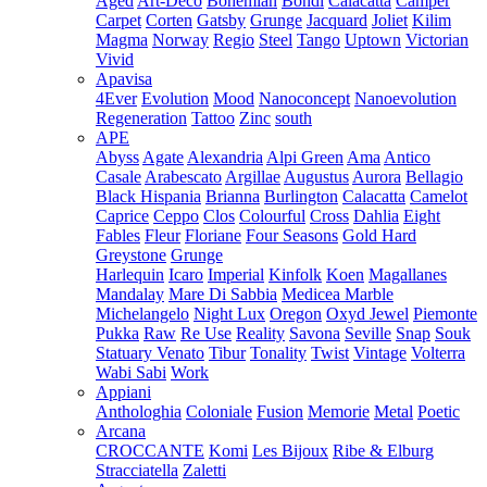
Aged
Art-Deco
Bohemian
Bondi
Calacatta
Camper
Carpet
Corten
Gatsby
Grunge
Jacquard
Joliet
Kilim
Magma
Norway
Regio
Steel
Tango
Uptown
Victorian
Vivid
Apavisa
4Ever
Evolution
Mood
Nanoconcept
Nanoevolution
Regeneration
Tattoo
Zinc
south
APE
Abyss
Agate
Alexandria
Alpi Green
Ama
Antico
Casale
Arabescato
Argillae
Augustus
Aurora
Bellagio
Black Hispania
Brianna
Burlington
Calacatta
Camelot
Caprice
Ceppo
Clos
Colourful
Cross
Dahlia
Eight
Fables
Fleur
Floriane
Four Seasons
Gold Hard
Greystone
Grunge
Harlequin
Icaro
Imperial
Kinfolk
Koen
Magallanes
Mandalay
Mare Di Sabbia
Medicea Marble
Michelangelo
Night Lux
Oregon
Oxyd Jewel
Piemonte
Pukka
Raw
Re Use
Reality
Savona
Seville
Snap
Souk
Statuary Venato
Tibur
Tonality
Twist
Vintage
Volterra
Wabi Sabi
Work
Appiani
Anthologhia
Coloniale
Fusion
Memorie
Metal
Poetic
Arcana
CROCCANTE
Komi
Les Bijoux
Ribe & Elburg
Stracciatella
Zaletti