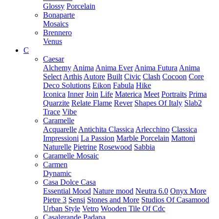
Glossy
Porcelain
Bonaparte
Mosaics
Brennero
Venus
C
Caesar
Alchemy
Anima
Anima Ever
Anima Futura
Anima
Select
Arthis
Autore
Built
Civic
Clash
Cocoon
Core
Deco Solutions
Eikon
Fabula
Hike
Iconica
Inner
Join
Life
Materica
Meet
Portraits
Prima
Quarzite
Relate Flame
Rever
Shapes Of Italy
Slab2
Trace
Vibe
Caramelle
Acquarelle
Antichita Classica
Arlecchino
Classica
Impressioni
La Passion
Marble Porcelain
Mattoni
Naturelle
Pietrine
Rosewood
Sabbia
Caramelle Mosaic
Carmen
Dynamic
Casa Dolce Casa
Essential Mood
Nature mood
Neutra 6.0
Onyx More
Pietre 3
Sensi
Stones and More
Studios Of Casamood
Urban Style
Vetro
Wooden Tile Of Cdc
Casalgrande Padana