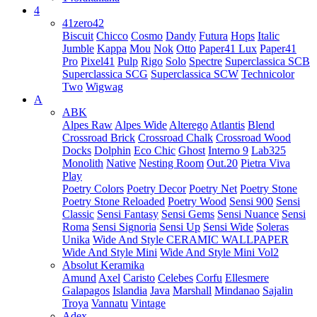
4
41zero42
Biscuit
Chicco
Cosmo
Dandy
Futura
Hops
Italic
Jumble
Kappa
Mou
Nok
Otto
Paper41 Lux
Paper41
Pro
Pixel41
Pulp
Rigo
Solo
Spectre
Superclassica SCB
Superclassica SCG
Superclassica SCW
Technicolor
Two
Wigwag
A
ABK
Alpes Raw
Alpes Wide
Alterego
Atlantis
Blend
Crossroad Brick
Crossroad Chalk
Crossroad Wood
Docks
Dolphin
Eco Chic
Ghost
Interno 9
Lab325
Monolith
Native
Nesting Room
Out.20
Pietra Viva
Play
Poetry Colors
Poetry Decor
Poetry Net
Poetry Stone
Poetry Stone Reloaded
Poetry Wood
Sensi 900
Sensi
Classic
Sensi Fantasy
Sensi Gems
Sensi Nuance
Sensi
Roma
Sensi Signoria
Sensi Up
Sensi Wide
Soleras
Unika
Wide And Style CERAMIC WALLPAPER
Wide And Style Mini
Wide And Style Mini Vol2
Absolut Keramika
Amund
Axel
Caristo
Celebes
Corfu
Ellesmere
Galapagos
Islandia
Java
Marshall
Mindanao
Sajalin
Troya
Vannatu
Vintage
Adex