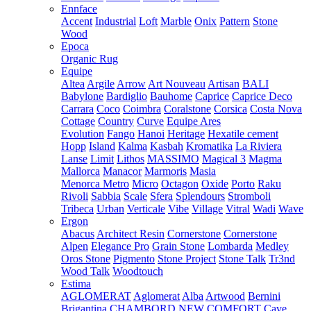
Ennface
Accent
Industrial
Loft
Marble
Onix
Pattern
Stone
Wood
Epoca
Organic Rug
Equipe
Altea
Argile
Arrow
Art Nouveau
Artisan
BALI
Babylone
Bardiglio
Bauhome
Caprice
Caprice Deco
Carrara
Coco
Coimbra
Coralstone
Corsica
Costa Nova
Cottage
Country
Curve
Equipe Ares
Evolution
Fango
Hanoi
Heritage
Hexatile cement
Hopp
Island
Kalma
Kasbah
Kromatika
La Riviera
Lanse
Limit
Lithos
MASSIMO
Magical 3
Magma
Mallorca
Manacor
Marmoris
Masia
Menorca
Metro
Micro
Octagon
Oxide
Porto
Raku
Rivoli
Sabbia
Scale
Sfera
Splendours
Stromboli
Tribeca
Urban
Verticale
Vibe
Village
Vitral
Wadi
Wave
Ergon
Abacus
Architect Resin
Cornerstone
Cornerstone
Alpen
Elegance Pro
Grain Stone
Lombarda
Medley
Oros Stone
Pigmento
Stone Project
Stone Talk
Tr3nd
Wood Talk
Woodtouch
Estima
AGLOMERAT
Aglomerat
Alba
Artwood
Bernini
Brigantina
CHAMBORD NEW
COMFORT
Cave