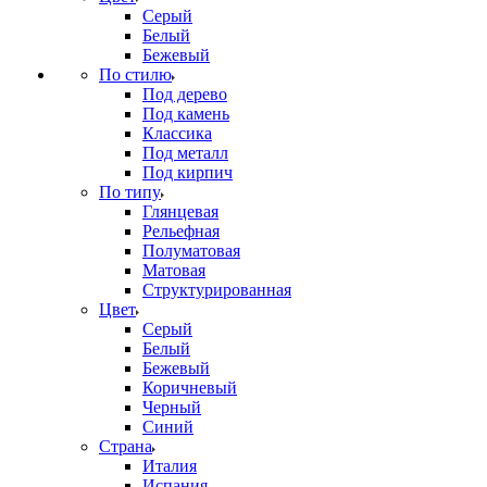
Серый
Белый
Бежевый
По стилю
Под дерево
Под камень
Классика
Под металл
Под кирпич
По типу
Глянцевая
Рельефная
Полуматовая
Матовая
Структурированная
Цвет
Серый
Белый
Бежевый
Коричневый
Черный
Синий
Страна
Италия
Испания