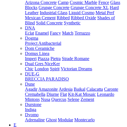
Arizona Concrete
Camp
Cosmic Marble
Fence
Glass
Blocks
Grunge Concrete
Grunge Concrete XL
Hard
Leather
Industrial Glass
Liquid Cosmo
Metal Perf
Mexican Cement
Ribbed
Ribbed Oxide
Shades of
Blind
Solid Concrete
Synthetic
DNA
Eclat
Enamel
Fancy
Match
Terrazzo
Dogma
Project Antibacterial
Dom Ceramiche
Domus Linea
Imperi
Piazza
Pietra
Strade Romane
Dual Gres NiceKer
Chic
London
Spirit
Victorian Dreams
DUE-G
BRECCIA PARADISO
Dune
Agadir
Amazonite
Ardesia
Baikal
Calacatta
Caronte
Cremabella
Diurne
Flat
Kit-Kat Mosaic
Leonardo
Mintons
Nusa
Quercus
Selene
Zement
Durstone
Indiga
Dvomo
Adrenaline
Ghost
Modular
Montecarlo
E