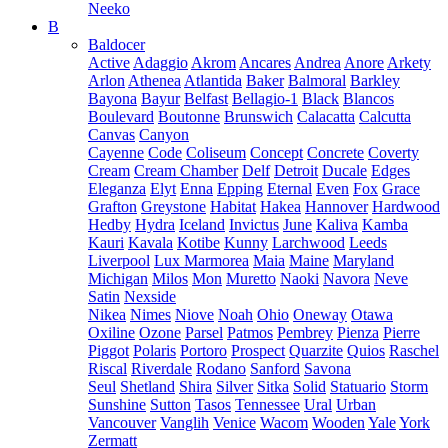
Neeko
B
Baldocer
Active
Adaggio
Akrom
Ancares
Andrea
Anore
Arkety
Arlon
Athenea
Atlantida
Baker
Balmoral
Barkley
Bayona
Bayur
Belfast
Bellagio-1
Black
Blancos
Boulevard
Boutonne
Brunswich
Calacatta
Calcutta
Canvas
Canyon
Cayenne
Code
Coliseum
Concept
Concrete
Coverty
Cream
Cream Chamber
Delf
Detroit
Ducale
Edges
Eleganza
Elyt
Enna
Epping
Eternal
Even
Fox
Grace
Grafton
Greystone
Habitat
Hakea
Hannover
Hardwood
Hedby
Hydra
Iceland
Invictus
June
Kaliva
Kamba
Kauri
Kavala
Kotibe
Kunny
Larchwood
Leeds
Liverpool
Lux Marmorea
Maia
Maine
Maryland
Michigan
Milos
Mon
Muretto
Naoki
Navora
Neve
Satin
Nexside
Nikea
Nimes
Niove
Noah
Ohio
Oneway
Otawa
Oxiline
Ozone
Parsel
Patmos
Pembrey
Pienza
Pierre
Piggot
Polaris
Portoro
Prospect
Quarzite
Quios
Raschel
Riscal
Riverdale
Rodano
Sanford
Savona
Seul
Shetland
Shira
Silver
Sitka
Solid
Statuario
Storm
Sunshine
Sutton
Tasos
Tennessee
Ural
Urban
Vancouver
Vanglih
Venice
Wacom
Wooden
Yale
York
Zermatt