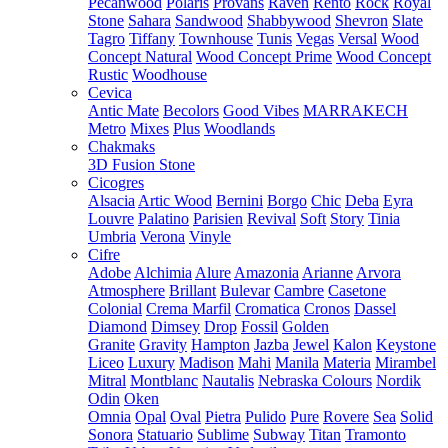
Pecanwood
Polaris
Provans
Raven
Rento
Rock
Royal
Stone
Sahara
Sandwood
Shabbywood
Shevron
Slate
Tagro
Tiffany
Townhouse
Tunis
Vegas
Versal
Wood
Concept Natural
Wood Concept Prime
Wood Concept
Rustic
Woodhouse
Cevica
Antic Mate
Becolors
Good Vibes
MARRAKECH
Metro
Mixes
Plus
Woodlands
Chakmaks
3D Fusion Stone
Cicogres
Alsacia
Artic Wood
Bernini
Borgo
Chic
Deba
Eyra
Louvre
Palatino
Parisien
Revival
Soft
Story
Tinia
Umbria
Verona
Vinyle
Cifre
Adobe
Alchimia
Alure
Amazonia
Arianne
Arvora
Atmosphere
Brillant
Bulevar
Cambre
Casetone
Colonial
Crema Marfil
Cromatica
Cronos
Dassel
Diamond
Dimsey
Drop
Fossil
Golden
Granite
Gravity
Hampton
Jazba
Jewel
Kalon
Keystone
Liceo
Luxury
Madison
Mahi
Manila
Materia
Mirambel
Mitral
Montblanc
Nautalis
Nebraska Colours
Nordik
Odin
Oken
Omnia
Opal
Oval
Pietra
Pulido
Pure
Rovere
Sea
Solid
Sonora
Statuario
Sublime
Subway
Titan
Tramonto