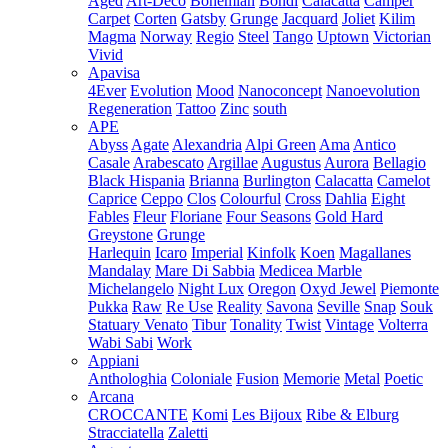
Aged
Art-Deco
Bohemian
Bondi
Calacatta
Camper
Carpet
Corten
Gatsby
Grunge
Jacquard
Joliet
Kilim
Magma
Norway
Regio
Steel
Tango
Uptown
Victorian
Vivid
Apavisa
4Ever
Evolution
Mood
Nanoconcept
Nanoevolution
Regeneration
Tattoo
Zinc
south
APE
Abyss
Agate
Alexandria
Alpi Green
Ama
Antico
Casale
Arabescato
Argillae
Augustus
Aurora
Bellagio
Black Hispania
Brianna
Burlington
Calacatta
Camelot
Caprice
Ceppo
Clos
Colourful
Cross
Dahlia
Eight
Fables
Fleur
Floriane
Four Seasons
Gold Hard
Greystone
Grunge
Harlequin
Icaro
Imperial
Kinfolk
Koen
Magallanes
Mandalay
Mare Di Sabbia
Medicea Marble
Michelangelo
Night Lux
Oregon
Oxyd Jewel
Piemonte
Pukka
Raw
Re Use
Reality
Savona
Seville
Snap
Souk
Statuary Venato
Tibur
Tonality
Twist
Vintage
Volterra
Wabi Sabi
Work
Appiani
Anthologhia
Coloniale
Fusion
Memorie
Metal
Poetic
Arcana
CROCCANTE
Komi
Les Bijoux
Ribe & Elburg
Stracciatella
Zaletti