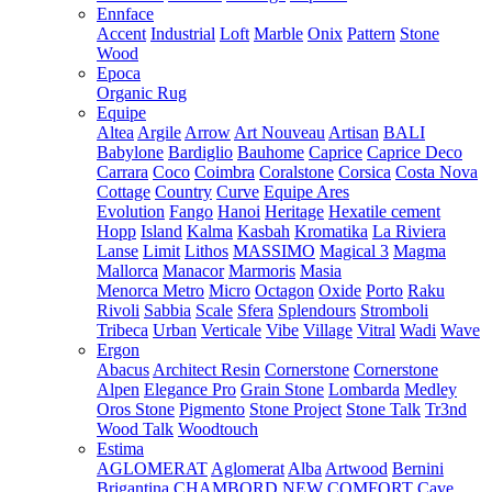
Ennface
Accent
Industrial
Loft
Marble
Onix
Pattern
Stone
Wood
Epoca
Organic Rug
Equipe
Altea
Argile
Arrow
Art Nouveau
Artisan
BALI
Babylone
Bardiglio
Bauhome
Caprice
Caprice Deco
Carrara
Coco
Coimbra
Coralstone
Corsica
Costa Nova
Cottage
Country
Curve
Equipe Ares
Evolution
Fango
Hanoi
Heritage
Hexatile cement
Hopp
Island
Kalma
Kasbah
Kromatika
La Riviera
Lanse
Limit
Lithos
MASSIMO
Magical 3
Magma
Mallorca
Manacor
Marmoris
Masia
Menorca
Metro
Micro
Octagon
Oxide
Porto
Raku
Rivoli
Sabbia
Scale
Sfera
Splendours
Stromboli
Tribeca
Urban
Verticale
Vibe
Village
Vitral
Wadi
Wave
Ergon
Abacus
Architect Resin
Cornerstone
Cornerstone
Alpen
Elegance Pro
Grain Stone
Lombarda
Medley
Oros Stone
Pigmento
Stone Project
Stone Talk
Tr3nd
Wood Talk
Woodtouch
Estima
AGLOMERAT
Aglomerat
Alba
Artwood
Bernini
Brigantina
CHAMBORD NEW
COMFORT
Cave