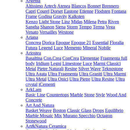
Argenta
Altissimo
Artech
Atenea
Blancos
Bonnet
Brennero
Capri
Courel
Dorset
Eastone
Etienne
Flodsten
Fontana
Frame
Godina
Gravity
Kalksten
Kenzo
Light Stone
Linz
Midas
Milena
Petra
Riven
Sangha
Shanon
Siena
Storm
Tempo
Terma
Vega
Venato
Versailles
Westone
Ariana
Concrea
Dorica
Epoque
Epoque 21
Essential
Floralia
Futura
Legend
Luce
Memento
Mineral
Nobile
Ariostea
Basaltina
Con.Crea
ConCrea
Elementae
Fragmenta full
body
Iridium
Legni
Limestone
Luce
Marmi Classici
Metal
Pietre Naturali
Resine
Silver Wave
Teknostone
Ultra Agata
Ultra Fragmenta
Ultra Graniti
Ultra Marmi
Ultra Metal
Ultra Onici
Ultra Pietre
Ultra Resine
Ultra
crystal
iCementi
ArkLam
Basic Line
Countertops
Marble
Stone
Style
Wood And
Concrete
Art And Natura
Basket Weave
Boston
Classic Glass
Drops
Equilibrio
Marble Mosaic
Mix
Murano Specchio
Octagon
Stonewood
Art&Natura Ceramica