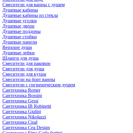
Смесители для ванны с душем
Душевые кабины
Душевые кабины из стекла
Душевые уголки
Душевые двери
Душевые поддоны
Душевые стойки
Душевые панели
Верхние души
Душевые лейки
Шланги для душа
Смесители для раковин
Смесители для душа
Смесители для кухни
Смесители на борт ванны
Смесители с гигиеническим душем
Сантехника Remer
Сантехника Bossini
Сантехника Gessi
Сантехника IB Rubinetti
Сантехника Giulini
Сантехника Nikolazzi
Сантехника Cisal
Сантехника Cea Design
Сантехника Fima Carlo frattini