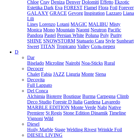
Chloe
Cray
Deniza
Denver
Dolomiti
Effetto
Ekzotic
Estetika Dark
Eva
FOREST
Flamel
Flora
Foil
Forever
GALAXY
GRACE
Gevorg
Inspiration
Lazzaro
Liana
Lili
Lines
Lorenzo
Lotani
MAGIC
MALIBU
Misty
Monica
Mono
Mountain
Naomi
Neutron
Pacific
Pandora
Pastel
Persian White
Poluna
Poly
Purity
SHINE
SNOWSTORM
Statuario Cara
Style
Sunheart
Sweet
TITAN
Tropicano
Valley
Соль-перец
D
Dar
Biselado
Microline
Nairobi
Noa-Sticks
Rural
Decocer
Chalet
Fabia
JAZZ
Liguria
Monte
Siena
Decovita
Full Lappato
Del Conca
Alchimia
Bioterre
Boutique
Burma
Carpegna
Climb
Deco Studio
Foreste D Italia
Gardena
Lavaredo
MARBLE EDITION
Monte Verde
Nabi
Native
Premiere
St Regis
Stone Edition Dinamik
Timeline
Vignoni
Wild
Diesel
Hoily Marble
Stage
Welding Rivest
Wrinkle Foil
DIESEL LIVING