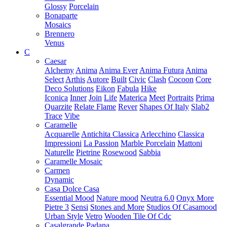
Glossy
Porcelain
Bonaparte
Mosaics
Brennero
Venus
C
Caesar
Alchemy
Anima
Anima Ever
Anima Futura
Anima
Select
Arthis
Autore
Built
Civic
Clash
Cocoon
Core
Deco Solutions
Eikon
Fabula
Hike
Iconica
Inner
Join
Life
Materica
Meet
Portraits
Prima
Quarzite
Relate Flame
Rever
Shapes Of Italy
Slab2
Trace
Vibe
Caramelle
Acquarelle
Antichita Classica
Arlecchino
Classica
Impressioni
La Passion
Marble Porcelain
Mattoni
Naturelle
Pietrine
Rosewood
Sabbia
Caramelle Mosaic
Carmen
Dynamic
Casa Dolce Casa
Essential Mood
Nature mood
Neutra 6.0
Onyx More
Pietre 3
Sensi
Stones and More
Studios Of Casamood
Urban Style
Vetro
Wooden Tile Of Cdc
Casalgrande Padana