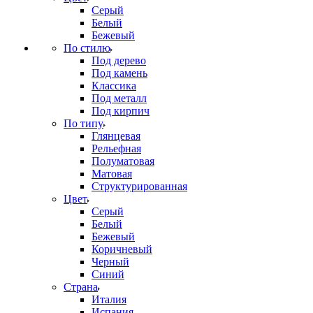
Серый
Белый
Бежевый
По стилю
Под дерево
Под камень
Классика
Под металл
Под кирпич
По типу
Глянцевая
Рельефная
Полуматовая
Матовая
Структурированная
Цвет
Серый
Белый
Бежевый
Коричневый
Черный
Синий
Страна
Италия
Испания