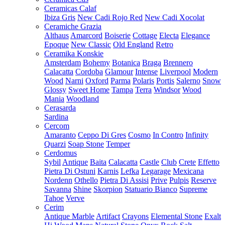
Ceramicas Calaf
Ibiza Gris
New Cadi Rojo Red
New Cadi Xocolat
Ceramiche Grazia
Althaus
Amarcord
Boiserie
Cottage
Electa
Elegance
Epoque
New Classic
Old England
Retro
Ceramika Konskie
Amsterdam
Bohemy
Botanica
Braga
Brennero
Calacatta
Cordoba
Glamour
Intense
Liverpool
Modern
Wood
Narni
Oxford
Parma
Polaris
Portis
Salerno
Snow
Glossy
Sweet Home
Tampa
Terra
Windsor
Wood
Mania
Woodland
Cerasarda
Sardina
Cercom
Amaranto
Ceppo Di Gres
Cosmo
In Contro
Infinity
Quarzi
Soap Stone
Temper
Cerdomus
Sybil
Antique
Baita
Calacatta
Castle
Club
Crete
Effetto
Pietra Di Ostuni
Karnis
Lefka
Legarage
Mexicana
Nordenn
Othello
Pietra Di Assisi
Prive
Pulpis
Reserve
Savanna
Shine
Skorpion
Statuario Bianco
Supreme
Tahoe
Verve
Cerim
Antique Marble
Artifact
Crayons
Elemental Stone
Exalt