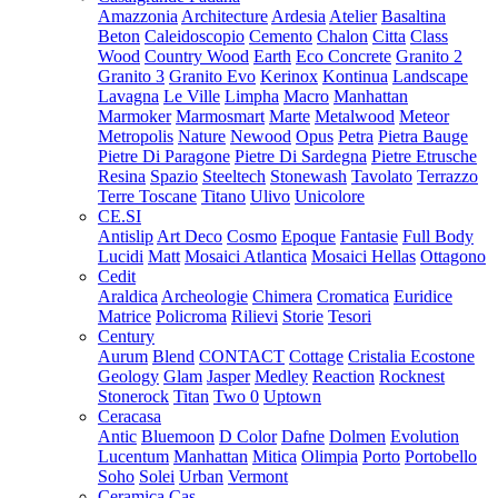
Amazzonia
Architecture
Ardesia
Atelier
Basaltina
Beton
Caleidoscopio
Cemento
Chalon
Citta
Class
Wood
Country Wood
Earth
Eco Concrete
Granito 2
Granito 3
Granito Evo
Kerinox
Kontinua
Landscape
Lavagna
Le Ville
Limpha
Macro
Manhattan
Marmoker
Marmosmart
Marte
Metalwood
Meteor
Metropolis
Nature
Newood
Opus
Petra
Pietra Bauge
Pietre Di Paragone
Pietre Di Sardegna
Pietre Etrusche
Resina
Spazio
Steeltech
Stonewash
Tavolato
Terrazzo
Terre Toscane
Titano
Ulivo
Unicolore
CE.SI
Antislip
Art Deco
Cosmo
Epoque
Fantasie
Full Body
Lucidi
Matt
Mosaici Atlantica
Mosaici Hellas
Ottagono
Cedit
Araldica
Archeologie
Chimera
Cromatica
Euridice
Matrice
Policroma
Rilievi
Storie
Tesori
Century
Aurum
Blend
CONTACT
Cottage
Cristalia
Ecostone
Geology
Glam
Jasper
Medley
Reaction
Rocknest
Stonerock
Titan
Two 0
Uptown
Ceracasa
Antic
Bluemoon
D Color
Dafne
Dolmen
Evolution
Lucentum
Manhattan
Mitica
Olimpia
Porto
Portobello
Soho
Solei
Urban
Vermont
Ceramica Cas