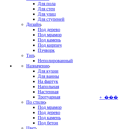
Для пола
Для стен
Для улиц
Для ступеней
Дизайн
Под дерево
Под мрамор
Под камень
Под кирпич
Пэчворк
Тип
Неполированный
Назначение
Для кухни
Для ванны
На фартук
Напольная
Настенная
Тротуарная
+ ���
По стилю
Под мрамор
Под дерево
Под камень
Под бетон
Цвет