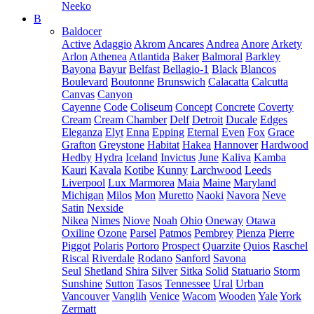
Neeko
B
Baldocer
Active
Adaggio
Akrom
Ancares
Andrea
Anore
Arkety
Arlon
Athenea
Atlantida
Baker
Balmoral
Barkley
Bayona
Bayur
Belfast
Bellagio-1
Black
Blancos
Boulevard
Boutonne
Brunswich
Calacatta
Calcutta
Canvas
Canyon
Cayenne
Code
Coliseum
Concept
Concrete
Coverty
Cream
Cream Chamber
Delf
Detroit
Ducale
Edges
Eleganza
Elyt
Enna
Epping
Eternal
Even
Fox
Grace
Grafton
Greystone
Habitat
Hakea
Hannover
Hardwood
Hedby
Hydra
Iceland
Invictus
June
Kaliva
Kamba
Kauri
Kavala
Kotibe
Kunny
Larchwood
Leeds
Liverpool
Lux Marmorea
Maia
Maine
Maryland
Michigan
Milos
Mon
Muretto
Naoki
Navora
Neve
Satin
Nexside
Nikea
Nimes
Niove
Noah
Ohio
Oneway
Otawa
Oxiline
Ozone
Parsel
Patmos
Pembrey
Pienza
Pierre
Piggot
Polaris
Portoro
Prospect
Quarzite
Quios
Raschel
Riscal
Riverdale
Rodano
Sanford
Savona
Seul
Shetland
Shira
Silver
Sitka
Solid
Statuario
Storm
Sunshine
Sutton
Tasos
Tennessee
Ural
Urban
Vancouver
Vanglih
Venice
Wacom
Wooden
Yale
York
Zermatt