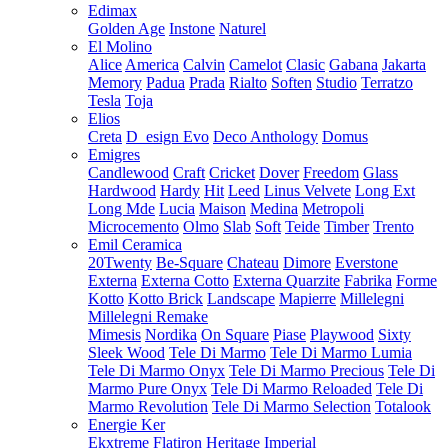
Edimax
Golden Age
Instone
Naturel
El Molino
Alice
America
Calvin
Camelot
Clasic
Gabana
Jakarta
Memory
Padua
Prada
Rialto
Soften
Studio
Terratzo
Tesla
Toja
Elios
Creta
D_esign Evo
Deco Anthology
Domus
Emigres
Candlewood
Craft
Cricket
Dover
Freedom
Glass
Hardwood
Hardy
Hit
Leed
Linus Velvete
Long Ext
Long Mde
Lucia
Maison
Medina
Metropoli
Microcemento
Olmo
Slab
Soft
Teide
Timber
Trento
Emil Ceramica
20Twenty
Be-Square
Chateau
Dimore
Everstone
Externa
Externa Cotto
Externa Quarzite
Fabrika
Forme
Kotto
Kotto Brick
Landscape
Mapierre
Millelegni
Millelegni Remake
Mimesis
Nordika
On Square
Piase
Playwood
Sixty
Sleek Wood
Tele Di Marmo
Tele Di Marmo Lumia
Tele Di Marmo Onyx
Tele Di Marmo Precious
Tele Di
Marmo Pure Onyx
Tele Di Marmo Reloaded
Tele Di
Marmo Revolution
Tele Di Marmo Selection
Totalook
Energie Ker
Ekxtreme
Flatiron
Heritage
Imperial