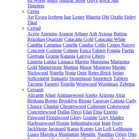
Hi Wood
Maps
Natural Stone
Onyx
Rock Salt
Timeless
Cerpa
Art
Evora
Iceberg
Isar
Lester
Materia
Obi
Oxido
Sisley
Tikal
Cerrad
Acero
Apenino
Aragon
Arbaro
Ash
Aviona
Batista
Brazilian Quarzite
Calacatta Gold
Calacatta White
Cambia
Campina
Canella
Catalea
Celtis
Ceppo Nuovo
Concrete
Cortone
Cottage
Epica
Fabien
Foggia
Fuerta
Giornata
Grapia
Katania
Laroya
Libero
Limeria
Lukka
Lussaca
Marmo
Marquina
Marquina
Gold
Masterstone
Mattina
Maxie
Montego
Mustiq
Nickwood
Nigella
Notta
Onix
Retro Brick
Setim
Softcement
Statuario
Stonemood
Stonetech
Tablero
Tacoma
Tassero
Tonella
Westwood
Woodmax
Zebrina
Cersanit
Alicante
Altair
Antiquewood
Apeks
Arizona
Atria
Berkana
Borgo
Brooklyn
Brosta
Caravan
Cariota
Carly
Chance
Chantal
Chesterwood
Coliseum
Colorwood
Concretewood
Dallas
Deco
Eilat
Etna
Exterio
Finwood
Floralwood
Glory
Granite
Grey Shades
Harbourwood
Hugge
Industrialwood
Ingir
Ivory
JackStone
Jacquard
Kama
Kongo
Lin
Loft
Lofthouse
Luara
Majolica
Manhattan
Metallic
Nautilus
Orion
Otto