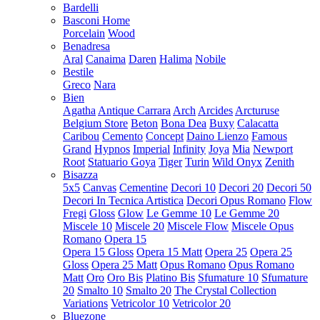
Bardelli
Basconi Home
Porcelain
Wood
Benadresa
Aral
Canaima
Daren
Halima
Nobile
Bestile
Greco
Nara
Bien
Agatha
Antique Carrara
Arch
Arcides
Arcturuse
Belgium Store
Beton
Bona Dea
Buxy
Calacatta
Caribou
Cemento
Concept
Daino Lienzo
Famous
Grand
Hypnos
Imperial
Infinity
Joya
Mia
Newport
Root
Statuario Goya
Tiger
Turin
Wild Onyx
Zenith
Bisazza
5x5
Canvas
Cementine
Decori 10
Decori 20
Decori 50
Decori In Tecnica Artistica
Decori Opus Romano
Flow
Fregi
Gloss
Glow
Le Gemme 10
Le Gemme 20
Miscele 10
Miscele 20
Miscele Flow
Miscele Opus
Romano
Opera 15
Opera 15 Gloss
Opera 15 Matt
Opera 25
Opera 25
Gloss
Opera 25 Matt
Opus Romano
Opus Romano
Matt
Oro
Oro Bis
Platino Bis
Sfumature 10
Sfumature
20
Smalto 10
Smalto 20
The Crystal Collection
Variations
Vetricolor 10
Vetricolor 20
Bluezone