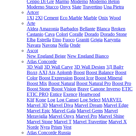
Ceppo Di Gre
Marmo
Moderno
Moderno Beton
Moderno Stucco
Onyx
Slate
Travertino
Una Pietra
Artcer
1Xl
2Xl
Cement
Eco Marble
Marble
Onix
Wood
Arte
Aldea
Amazonia
Barbados
Bellante
Blanca
Broken
Castanio
Cava
Colori
Coralle
Dorado
Dorado Stone
Elba
Estrella
Etno
Fuoco
Graniti
Grigia
Karyntia
Navara
Navona
Nella
Onde
Ascot
New England Beige
New England Bianco
Atlas Concorde
3D Wall
3D Wall Carve
3D Wall Design
3Д Вайт
Волл
AXI
Aix
Aplomb
Boost
Boost Balance
Boost
Color
Boost Expression
Boost Icor
Boost Mineral
Boost Mix
Boost Natural
Boost Natural Pro
Boost Pro
Boost Stone
Boost Vision
Brave
Canone Inverso
ETIC
ETIC PRO
Entice
Exence
Heartwood
Klif
Kone
Log
Log Cansei
Log Select
MARVEL
Marvel 3D
Marvel Diva
Marvel Dream
Marvel Edge
Marvel Epic
Marvel Gala
Marvel Gems
Marvel
Meraviglia
Marvel Onyx
Marvel Pro
Marvel Shine
Marvel Stone
Marvel T
Marvel Travertine
Marvel X
Norde
Nyra
Prism
Vest
Atlas Concorde Russia