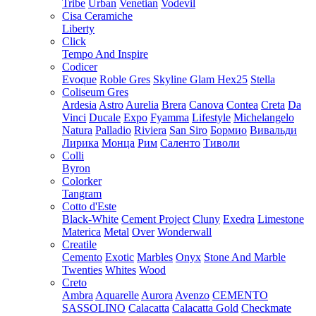
Tribe
Urban
Venetian
Vodevil
Cisa Ceramiche
Liberty
Click
Tempo And Inspire
Codicer
Evoque
Roble Gres
Skyline Glam Hex25
Stella
Coliseum Gres
Ardesia
Astro
Aurelia
Brera
Canova
Contea
Creta
Da
Vinci
Ducale
Expo
Fyamma
Lifestyle
Michelangelo
Natura
Palladio
Riviera
San Siro
Бормио
Вивальди
Лирика
Монца
Рим
Саленто
Тиволи
Colli
Byron
Colorker
Tangram
Cotto d'Este
Black-White
Cement Project
Cluny
Exedra
Limestone
Materica
Metal
Over
Wonderwall
Creatile
Cemento
Exotic
Marbles
Onyx
Stone And Marble
Twenties
Whites
Wood
Creto
Ambra
Aquarelle
Aurora
Avenzo
CEMENTO
SASSOLINO
Calacatta
Calacatta Gold
Checkmate