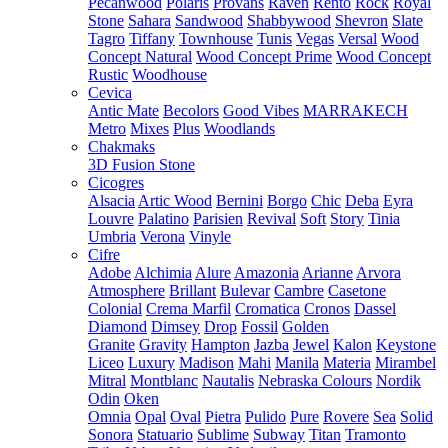
Pecanwood
Polaris
Provans
Raven
Rento
Rock
Royal
Stone
Sahara
Sandwood
Shabbywood
Shevron
Slate
Tagro
Tiffany
Townhouse
Tunis
Vegas
Versal
Wood
Concept Natural
Wood Concept Prime
Wood Concept
Rustic
Woodhouse
Cevica
Antic Mate
Becolors
Good Vibes
MARRAKECH
Metro
Mixes
Plus
Woodlands
Chakmaks
3D Fusion Stone
Cicogres
Alsacia
Artic Wood
Bernini
Borgo
Chic
Deba
Eyra
Louvre
Palatino
Parisien
Revival
Soft
Story
Tinia
Umbria
Verona
Vinyle
Cifre
Adobe
Alchimia
Alure
Amazonia
Arianne
Arvora
Atmosphere
Brillant
Bulevar
Cambre
Casetone
Colonial
Crema Marfil
Cromatica
Cronos
Dassel
Diamond
Dimsey
Drop
Fossil
Golden
Granite
Gravity
Hampton
Jazba
Jewel
Kalon
Keystone
Liceo
Luxury
Madison
Mahi
Manila
Materia
Mirambel
Mitral
Montblanc
Nautalis
Nebraska Colours
Nordik
Odin
Oken
Omnia
Opal
Oval
Pietra
Pulido
Pure
Rovere
Sea
Solid
Sonora
Statuario
Sublime
Subway
Titan
Tramonto