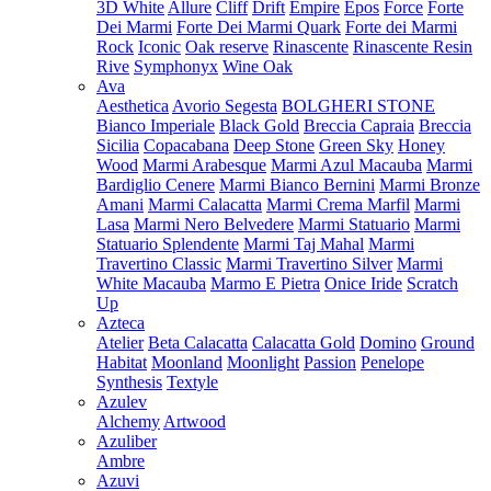
3D White
Allure
Cliff
Drift
Empire
Epos
Force
Forte
Dei Marmi
Forte Dei Marmi Quark
Forte dei Marmi
Rock
Iconic
Oak reserve
Rinascente
Rinascente Resin
Rive
Symphonyx
Wine Oak
Ava
Aesthetica
Avorio Segesta
BOLGHERI STONE
Bianco Imperiale
Black Gold
Breccia Capraia
Breccia
Sicilia
Copacabana
Deep Stone
Green Sky
Honey
Wood
Marmi Arabesque
Marmi Azul Macauba
Marmi
Bardiglio Cenere
Marmi Bianco Bernini
Marmi Bronze
Amani
Marmi Calacatta
Marmi Crema Marfil
Marmi
Lasa
Marmi Nero Belvedere
Marmi Statuario
Marmi
Statuario Splendente
Marmi Taj Mahal
Marmi
Travertino Classic
Marmi Travertino Silver
Marmi
White Macauba
Marmo E Pietra
Onice Iride
Scratch
Up
Azteca
Atelier
Beta Calacatta
Calacatta Gold
Domino
Ground
Habitat
Moonland
Moonlight
Passion
Penelope
Synthesis
Textyle
Azulev
Alchemy
Artwood
Azuliber
Ambre
Azuvi