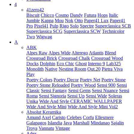
4
41zero42
Biscuit
Chicco
Cosmo
Dandy
Futura
Hops
Italic
Jumble
Kappa
Mou
Nok
Otto
Paper41 Lux
Paper41
Pro
Pixel41
Pulp
Rigo
Solo
Spectre
Superclassica SCB
Superclassica SCG
Superclassica SCW
Technicolor
Two
Wigwag
A
ABK
Alpes Raw
Alpes Wide
Alterego
Atlantis
Blend
Crossroad Brick
Crossroad Chalk
Crossroad Wood
Docks
Dolphin
Eco Chic
Ghost
Interno 9
Lab325
Monolith
Native
Nesting Room
Out.20
Pietra Viva
Play
Poetry Colors
Poetry Decor
Poetry Net
Poetry Stone
Poetry Stone Reloaded
Poetry Wood
Sensi 900
Sensi
Classic
Sensi Fantasy
Sensi Gems
Sensi Nuance
Sensi
Roma
Sensi Signoria
Sensi Up
Sensi Wide
Soleras
Unika
Wide And Style CERAMIC WALLPAPER
Wide And Style Mini
Wide And Style Mini Vol2
Absolut Keramika
Amund
Axel
Caristo
Celebes
Corfu
Ellesmere
Galapagos
Islandia
Java
Marshall
Mindanao
Sajalin
Troya
Vannatu
Vintage
Adex