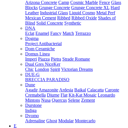
Arizona Concrete
Camp
Cosmic Marble
Fence
Glass
Blocks
Grunge Concrete
Grunge Concrete XL
Hard
Leather
Industrial Glass
Liquid Cosmo
Metal Perf
Mexican Cement
Ribbed
Ribbed Oxide
Shades of
Blind
Solid Concrete
Synthetic
DNA
Eclat
Enamel
Fancy
Match
Terrazzo
Dogma
Project Antibacterial
Dom Ceramiche
Domus Linea
Imperi
Piazza
Pietra
Strade Romane
Dual Gres NiceKer
Chic
London
Spirit
Victorian Dreams
DUE-G
BRECCIA PARADISO
Dune
Agadir
Amazonite
Ardesia
Baikal
Calacatta
Caronte
Cremabella
Diurne
Flat
Kit-Kat Mosaic
Leonardo
Mintons
Nusa
Quercus
Selene
Zement
Durstone
Indiga
Dvomo
Adrenaline
Ghost
Modular
Montecarlo
E