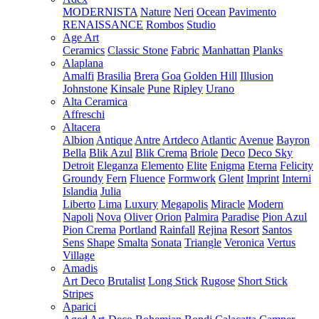
MODERNISTA
Nature
Neri
Ocean
Pavimento
RENAISSANCE
Rombos
Studio
Age Art
Ceramics
Classic Stone
Fabric
Manhattan
Planks
Alaplana
Amalfi
Brasilia
Brera
Goa
Golden Hill
Illusion
Johnstone
Kinsale
Pune
Ripley
Urano
Alta Ceramica
Affreschi
Altacera
Albion
Antique
Antre
Artdeco
Atlantic
Avenue
Bayron
Bella
Blik Azul
Blik Crema
Briole
Deco
Deco Sky
Detroit
Eleganza
Elemento
Elite
Enigma
Eterna
Felicity
Groundy
Fern
Fluence
Formwork
Glent
Imprint
Interni
Islandia
Julia
Liberto
Lima
Luxury
Megapolis
Miracle
Modern
Napoli
Nova
Oliver
Orion
Palmira
Paradise
Pion Azul
Pion Crema
Portland
Rainfall
Rejina
Resort
Santos
Sens
Shape
Smalta
Sonata
Triangle
Veronica
Vertus
Village
Amadis
Art Deco
Brutalist
Long Stick
Rugose
Short Stick
Stripes
Aparici