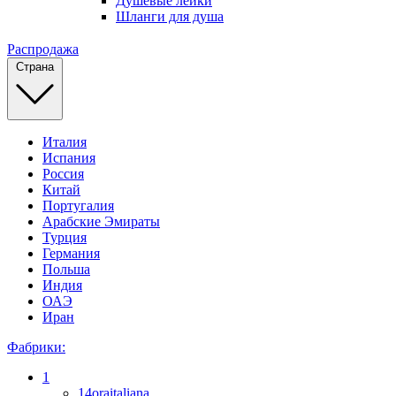
Душевые лейки
Шланги для душа
Распродажа
Страна
Италия
Испания
Россия
Китай
Португалия
Арабские Эмираты
Турция
Германия
Польша
Индия
ОАЭ
Иран
Фабрики:
1
14oraitaliana