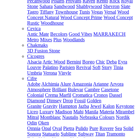
Pecanwood
Polaris
Provans
Raven
Rento
Rock
Royal
Stone
Sahara
Sandwood
Shabbywood
Shevron
Slate
Tagro
Tiffany
Townhouse
Tunis
Vegas
Versal
Wood
Concept Natural
Wood Concept Prime
Wood Concept
Rustic
Woodhouse
Cevica
Antic Mate
Becolors
Good Vibes
MARRAKECH
Metro
Mixes
Plus
Woodlands
Chakmaks
3D Fusion Stone
Cicogres
Alsacia
Artic Wood
Bernini
Borgo
Chic
Deba
Eyra
Louvre
Palatino
Parisien
Revival
Soft
Story
Tinia
Umbria
Verona
Vinyle
Cifre
Adobe
Alchimia
Alure
Amazonia
Arianne
Arvora
Atmosphere
Brillant
Bulevar
Cambre
Casetone
Colonial
Crema Marfil
Cromatica
Cronos
Dassel
Diamond
Dimsey
Drop
Fossil
Golden
Granite
Gravity
Hampton
Jazba
Jewel
Kalon
Keystone
Liceo
Luxury
Madison
Mahi
Manila
Materia
Mirambel
Mitral
Montblanc
Nautalis
Nebraska Colours
Nordik
Odin
Oken
Omnia
Opal
Oval
Pietra
Pulido
Pure
Rovere
Sea
Solid
Sonora
Statuario
Sublime
Subway
Titan
Tramonto