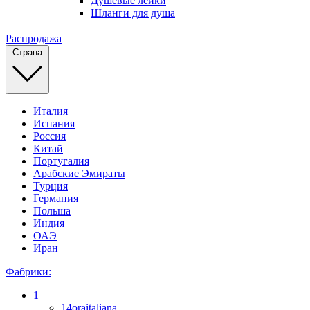
Душевые лейки
Шланги для душа
Распродажа
Страна
Италия
Испания
Россия
Китай
Португалия
Арабские Эмираты
Турция
Германия
Польша
Индия
ОАЭ
Иран
Фабрики:
1
14oraitaliana