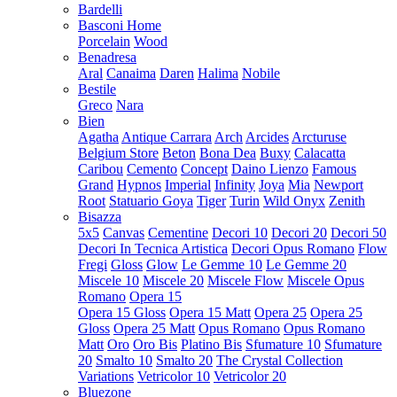
Bardelli
Basconi Home
Porcelain
Wood
Benadresa
Aral
Canaima
Daren
Halima
Nobile
Bestile
Greco
Nara
Bien
Agatha
Antique Carrara
Arch
Arcides
Arcturuse
Belgium Store
Beton
Bona Dea
Buxy
Calacatta
Caribou
Cemento
Concept
Daino Lienzo
Famous
Grand
Hypnos
Imperial
Infinity
Joya
Mia
Newport
Root
Statuario Goya
Tiger
Turin
Wild Onyx
Zenith
Bisazza
5x5
Canvas
Cementine
Decori 10
Decori 20
Decori 50
Decori In Tecnica Artistica
Decori Opus Romano
Flow
Fregi
Gloss
Glow
Le Gemme 10
Le Gemme 20
Miscele 10
Miscele 20
Miscele Flow
Miscele Opus
Romano
Opera 15
Opera 15 Gloss
Opera 15 Matt
Opera 25
Opera 25
Gloss
Opera 25 Matt
Opus Romano
Opus Romano
Matt
Oro
Oro Bis
Platino Bis
Sfumature 10
Sfumature
20
Smalto 10
Smalto 20
The Crystal Collection
Variations
Vetricolor 10
Vetricolor 20
Bluezone