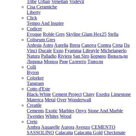
Tribe
Urban
Venetian
Vodevil
Cisa Ceramiche
Liberty
Click
Tempo And Inspire
Codicer
Evoque
Roble Gres
Skyline Glam Hex25
Stella
Coliseum Gres
Ardesia
Astro
Aurelia
Brera
Canova
Contea
Creta
Da
Vinci
Ducale
Expo
Fyamma
Lifestyle
Michelangelo
Natura
Palladio
Riviera
San Siro
Бормио
Вивальди
Лирика
Монца
Рим
Саленто
Тиволи
Colli
Byron
Colorker
Tangram
Cotto d'Este
Black-White
Cement Project
Cluny
Exedra
Limestone
Materica
Metal
Over
Wonderwall
Creatile
Cemento
Exotic
Marbles
Onyx
Stone And Marble
Twenties
Whites
Wood
Creto
Ambra
Aquarelle
Aurora
Avenzo
CEMENTO
SASSOLINO
Calacatta
Calacatta Gold
Checkmate