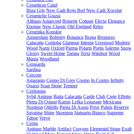
Ceramicas Calaf
Ibiza Gris
New Cadi Rojo Red
New Cadi Xocolat
Ceramiche Grazia
Althaus
Amarcord
Boiserie
Cottage
Electa
Elegance
Epoque
New Classic
Old England
Retro
Ceramika Konskie
Amsterdam
Bohemy
Botanica
Braga
Brennero
Calacatta
Cordoba
Glamour
Intense
Liverpool
Modern
Wood
Narni
Oxford
Parma
Polaris
Portis
Salerno
Snow
Glossy
Sweet Home
Tampa
Terra
Windsor
Wood
Mania
Woodland
Cerasarda
Sardina
Cercom
Amaranto
Ceppo Di Gres
Cosmo
In Contro
Infinity
Quarzi
Soap Stone
Temper
Cerdomus
Sybil
Antique
Baita
Calacatta
Castle
Club
Crete
Effetto
Pietra Di Ostuni
Karnis
Lefka
Legarage
Mexicana
Nordenn
Othello
Pietra Di Assisi
Prive
Pulpis
Reserve
Savanna
Shine
Skorpion
Statuario Bianco
Supreme
Tahoe
Verve
Cerim
Antique Marble
Artifact
Crayons
Elemental Stone
Exalt