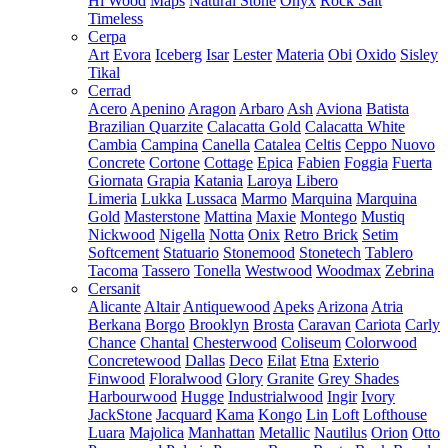
Hi Wood
Maps
Natural Stone
Onyx
Rock Salt
Timeless
Cerpa
Art
Evora
Iceberg
Isar
Lester
Materia
Obi
Oxido
Sisley
Tikal
Cerrad
Acero
Apenino
Aragon
Arbaro
Ash
Aviona
Batista
Brazilian Quarzite
Calacatta Gold
Calacatta White
Cambia
Campina
Canella
Catalea
Celtis
Ceppo Nuovo
Concrete
Cortone
Cottage
Epica
Fabien
Foggia
Fuerta
Giornata
Grapia
Katania
Laroya
Libero
Limeria
Lukka
Lussaca
Marmo
Marquina
Marquina
Gold
Masterstone
Mattina
Maxie
Montego
Mustiq
Nickwood
Nigella
Notta
Onix
Retro Brick
Setim
Softcement
Statuario
Stonemood
Stonetech
Tablero
Tacoma
Tassero
Tonella
Westwood
Woodmax
Zebrina
Cersanit
Alicante
Altair
Antiquewood
Apeks
Arizona
Atria
Berkana
Borgo
Brooklyn
Brosta
Caravan
Cariota
Carly
Chance
Chantal
Chesterwood
Coliseum
Colorwood
Concretewood
Dallas
Deco
Eilat
Etna
Exterio
Finwood
Floralwood
Glory
Granite
Grey Shades
Harbourwood
Hugge
Industrialwood
Ingir
Ivory
JackStone
Jacquard
Kama
Kongo
Lin
Loft
Lofthouse
Luara
Majolica
Manhattan
Metallic
Nautilus
Orion
Otto