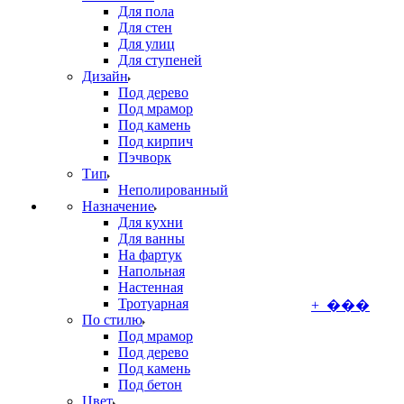
Для пола
Для стен
Для улиц
Для ступеней
Дизайн
Под дерево
Под мрамор
Под камень
Под кирпич
Пэчворк
Тип
Неполированный
Назначение
Для кухни
Для ванны
На фартук
Напольная
Настенная
Тротуарная
+ ���
По стилю
Под мрамор
Под дерево
Под камень
Под бетон
Цвет