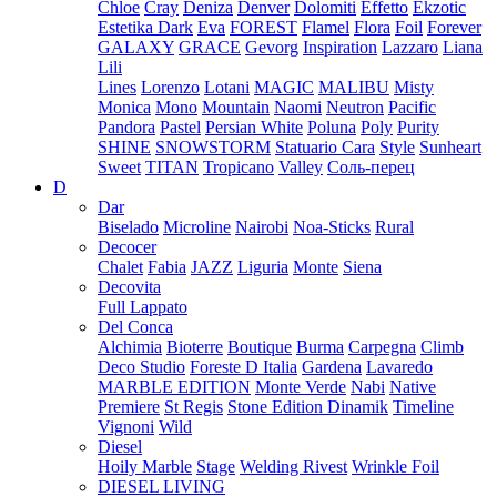
Chloe
Cray
Deniza
Denver
Dolomiti
Effetto
Ekzotic
Estetika Dark
Eva
FOREST
Flamel
Flora
Foil
Forever
GALAXY
GRACE
Gevorg
Inspiration
Lazzaro
Liana
Lili
Lines
Lorenzo
Lotani
MAGIC
MALIBU
Misty
Monica
Mono
Mountain
Naomi
Neutron
Pacific
Pandora
Pastel
Persian White
Poluna
Poly
Purity
SHINE
SNOWSTORM
Statuario Cara
Style
Sunheart
Sweet
TITAN
Tropicano
Valley
Соль-перец
D
Dar
Biselado
Microline
Nairobi
Noa-Sticks
Rural
Decocer
Chalet
Fabia
JAZZ
Liguria
Monte
Siena
Decovita
Full Lappato
Del Conca
Alchimia
Bioterre
Boutique
Burma
Carpegna
Climb
Deco Studio
Foreste D Italia
Gardena
Lavaredo
MARBLE EDITION
Monte Verde
Nabi
Native
Premiere
St Regis
Stone Edition Dinamik
Timeline
Vignoni
Wild
Diesel
Hoily Marble
Stage
Welding Rivest
Wrinkle Foil
DIESEL LIVING