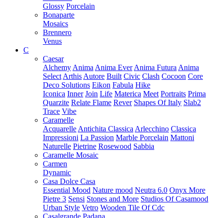
Glossy
Porcelain
Bonaparte
Mosaics
Brennero
Venus
C
Caesar
Alchemy
Anima
Anima Ever
Anima Futura
Anima
Select
Arthis
Autore
Built
Civic
Clash
Cocoon
Core
Deco Solutions
Eikon
Fabula
Hike
Iconica
Inner
Join
Life
Materica
Meet
Portraits
Prima
Quarzite
Relate Flame
Rever
Shapes Of Italy
Slab2
Trace
Vibe
Caramelle
Acquarelle
Antichita Classica
Arlecchino
Classica
Impressioni
La Passion
Marble Porcelain
Mattoni
Naturelle
Pietrine
Rosewood
Sabbia
Caramelle Mosaic
Carmen
Dynamic
Casa Dolce Casa
Essential Mood
Nature mood
Neutra 6.0
Onyx More
Pietre 3
Sensi
Stones and More
Studios Of Casamood
Urban Style
Vetro
Wooden Tile Of Cdc
Casalgrande Padana