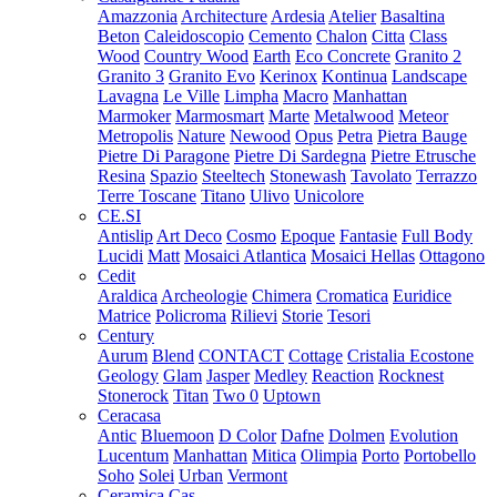
Amazzonia
Architecture
Ardesia
Atelier
Basaltina
Beton
Caleidoscopio
Cemento
Chalon
Citta
Class
Wood
Country Wood
Earth
Eco Concrete
Granito 2
Granito 3
Granito Evo
Kerinox
Kontinua
Landscape
Lavagna
Le Ville
Limpha
Macro
Manhattan
Marmoker
Marmosmart
Marte
Metalwood
Meteor
Metropolis
Nature
Newood
Opus
Petra
Pietra Bauge
Pietre Di Paragone
Pietre Di Sardegna
Pietre Etrusche
Resina
Spazio
Steeltech
Stonewash
Tavolato
Terrazzo
Terre Toscane
Titano
Ulivo
Unicolore
CE.SI
Antislip
Art Deco
Cosmo
Epoque
Fantasie
Full Body
Lucidi
Matt
Mosaici Atlantica
Mosaici Hellas
Ottagono
Cedit
Araldica
Archeologie
Chimera
Cromatica
Euridice
Matrice
Policroma
Rilievi
Storie
Tesori
Century
Aurum
Blend
CONTACT
Cottage
Cristalia
Ecostone
Geology
Glam
Jasper
Medley
Reaction
Rocknest
Stonerock
Titan
Two 0
Uptown
Ceracasa
Antic
Bluemoon
D Color
Dafne
Dolmen
Evolution
Lucentum
Manhattan
Mitica
Olimpia
Porto
Portobello
Soho
Solei
Urban
Vermont
Ceramica Cas