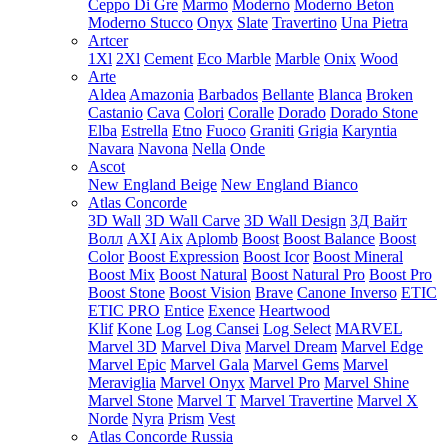
Ceppo Di Gre
Marmo
Moderno
Moderno Beton
Moderno Stucco
Onyx
Slate
Travertino
Una Pietra
Artcer
1Xl
2Xl
Cement
Eco Marble
Marble
Onix
Wood
Arte
Aldea
Amazonia
Barbados
Bellante
Blanca
Broken
Castanio
Cava
Colori
Coralle
Dorado
Dorado Stone
Elba
Estrella
Etno
Fuoco
Graniti
Grigia
Karyntia
Navara
Navona
Nella
Onde
Ascot
New England Beige
New England Bianco
Atlas Concorde
3D Wall
3D Wall Carve
3D Wall Design
3Д Вайт
Волл
AXI
Aix
Aplomb
Boost
Boost Balance
Boost
Color
Boost Expression
Boost Icor
Boost Mineral
Boost Mix
Boost Natural
Boost Natural Pro
Boost Pro
Boost Stone
Boost Vision
Brave
Canone Inverso
ETIC
ETIC PRO
Entice
Exence
Heartwood
Klif
Kone
Log
Log Cansei
Log Select
MARVEL
Marvel 3D
Marvel Diva
Marvel Dream
Marvel Edge
Marvel Epic
Marvel Gala
Marvel Gems
Marvel
Meraviglia
Marvel Onyx
Marvel Pro
Marvel Shine
Marvel Stone
Marvel T
Marvel Travertine
Marvel X
Norde
Nyra
Prism
Vest
Atlas Concorde Russia