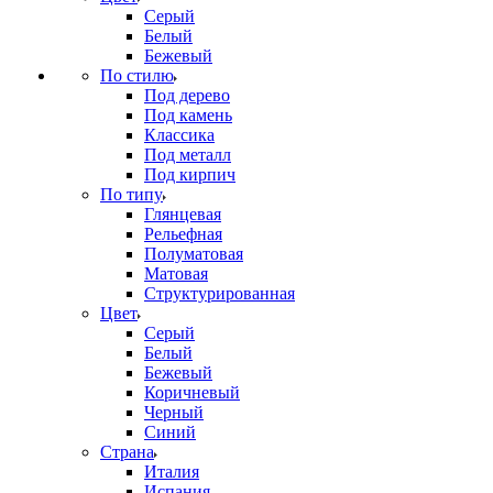
Серый
Белый
Бежевый
По стилю
Под дерево
Под камень
Классика
Под металл
Под кирпич
По типу
Глянцевая
Рельефная
Полуматовая
Матовая
Структурированная
Цвет
Серый
Белый
Бежевый
Коричневый
Черный
Синий
Страна
Италия
Испания