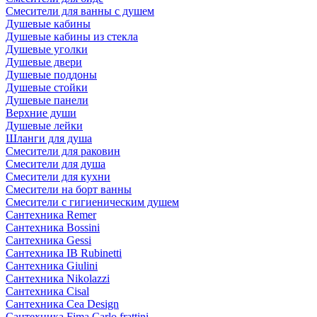
Смесители для ванны с душем
Душевые кабины
Душевые кабины из стекла
Душевые уголки
Душевые двери
Душевые поддоны
Душевые стойки
Душевые панели
Верхние души
Душевые лейки
Шланги для душа
Смесители для раковин
Смесители для душа
Смесители для кухни
Смесители на борт ванны
Смесители с гигиеническим душем
Сантехника Remer
Сантехника Bossini
Сантехника Gessi
Сантехника IB Rubinetti
Сантехника Giulini
Сантехника Nikolazzi
Сантехника Cisal
Сантехника Cea Design
Сантехника Fima Carlo frattini