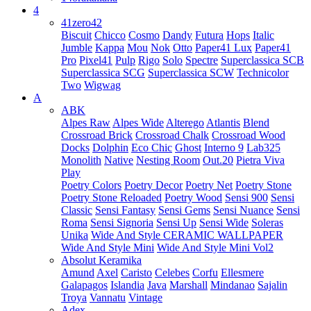
4
41zero42
Biscuit
Chicco
Cosmo
Dandy
Futura
Hops
Italic
Jumble
Kappa
Mou
Nok
Otto
Paper41 Lux
Paper41
Pro
Pixel41
Pulp
Rigo
Solo
Spectre
Superclassica SCB
Superclassica SCG
Superclassica SCW
Technicolor
Two
Wigwag
A
ABK
Alpes Raw
Alpes Wide
Alterego
Atlantis
Blend
Crossroad Brick
Crossroad Chalk
Crossroad Wood
Docks
Dolphin
Eco Chic
Ghost
Interno 9
Lab325
Monolith
Native
Nesting Room
Out.20
Pietra Viva
Play
Poetry Colors
Poetry Decor
Poetry Net
Poetry Stone
Poetry Stone Reloaded
Poetry Wood
Sensi 900
Sensi
Classic
Sensi Fantasy
Sensi Gems
Sensi Nuance
Sensi
Roma
Sensi Signoria
Sensi Up
Sensi Wide
Soleras
Unika
Wide And Style CERAMIC WALLPAPER
Wide And Style Mini
Wide And Style Mini Vol2
Absolut Keramika
Amund
Axel
Caristo
Celebes
Corfu
Ellesmere
Galapagos
Islandia
Java
Marshall
Mindanao
Sajalin
Troya
Vannatu
Vintage
Adex