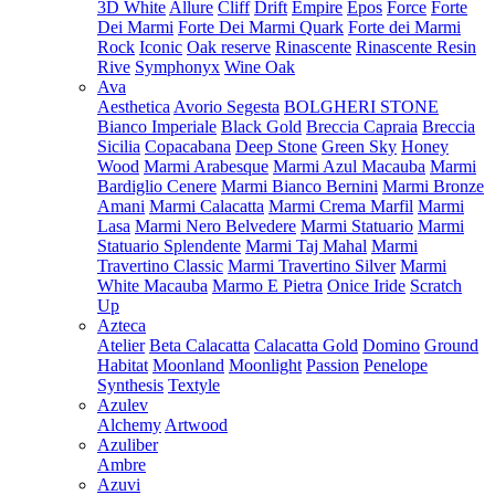
3D White
Allure
Cliff
Drift
Empire
Epos
Force
Forte
Dei Marmi
Forte Dei Marmi Quark
Forte dei Marmi
Rock
Iconic
Oak reserve
Rinascente
Rinascente Resin
Rive
Symphonyx
Wine Oak
Ava
Aesthetica
Avorio Segesta
BOLGHERI STONE
Bianco Imperiale
Black Gold
Breccia Capraia
Breccia
Sicilia
Copacabana
Deep Stone
Green Sky
Honey
Wood
Marmi Arabesque
Marmi Azul Macauba
Marmi
Bardiglio Cenere
Marmi Bianco Bernini
Marmi Bronze
Amani
Marmi Calacatta
Marmi Crema Marfil
Marmi
Lasa
Marmi Nero Belvedere
Marmi Statuario
Marmi
Statuario Splendente
Marmi Taj Mahal
Marmi
Travertino Classic
Marmi Travertino Silver
Marmi
White Macauba
Marmo E Pietra
Onice Iride
Scratch
Up
Azteca
Atelier
Beta Calacatta
Calacatta Gold
Domino
Ground
Habitat
Moonland
Moonlight
Passion
Penelope
Synthesis
Textyle
Azulev
Alchemy
Artwood
Azuliber
Ambre
Azuvi