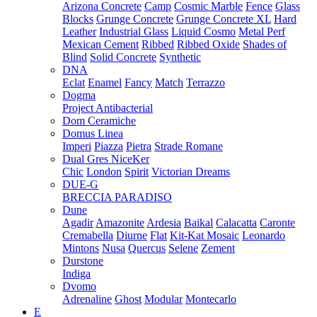
Arizona Concrete
Camp
Cosmic Marble
Fence
Glass
Blocks
Grunge Concrete
Grunge Concrete XL
Hard
Leather
Industrial Glass
Liquid Cosmo
Metal Perf
Mexican Cement
Ribbed
Ribbed Oxide
Shades of
Blind
Solid Concrete
Synthetic
DNA
Eclat
Enamel
Fancy
Match
Terrazzo
Dogma
Project Antibacterial
Dom Ceramiche
Domus Linea
Imperi
Piazza
Pietra
Strade Romane
Dual Gres NiceKer
Chic
London
Spirit
Victorian Dreams
DUE-G
BRECCIA PARADISO
Dune
Agadir
Amazonite
Ardesia
Baikal
Calacatta
Caronte
Cremabella
Diurne
Flat
Kit-Kat Mosaic
Leonardo
Mintons
Nusa
Quercus
Selene
Zement
Durstone
Indiga
Dvomo
Adrenaline
Ghost
Modular
Montecarlo
E