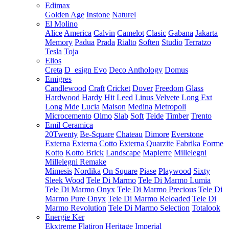
Edimax
Golden Age
Instone
Naturel
El Molino
Alice
America
Calvin
Camelot
Clasic
Gabana
Jakarta
Memory
Padua
Prada
Rialto
Soften
Studio
Terratzo
Tesla
Toja
Elios
Creta
D_esign Evo
Deco Anthology
Domus
Emigres
Candlewood
Craft
Cricket
Dover
Freedom
Glass
Hardwood
Hardy
Hit
Leed
Linus Velvete
Long Ext
Long Mde
Lucia
Maison
Medina
Metropoli
Microcemento
Olmo
Slab
Soft
Teide
Timber
Trento
Emil Ceramica
20Twenty
Be-Square
Chateau
Dimore
Everstone
Externa
Externa Cotto
Externa Quarzite
Fabrika
Forme
Kotto
Kotto Brick
Landscape
Mapierre
Millelegni
Millelegni Remake
Mimesis
Nordika
On Square
Piase
Playwood
Sixty
Sleek Wood
Tele Di Marmo
Tele Di Marmo Lumia
Tele Di Marmo Onyx
Tele Di Marmo Precious
Tele Di
Marmo Pure Onyx
Tele Di Marmo Reloaded
Tele Di
Marmo Revolution
Tele Di Marmo Selection
Totalook
Energie Ker
Ekxtreme
Flatiron
Heritage
Imperial