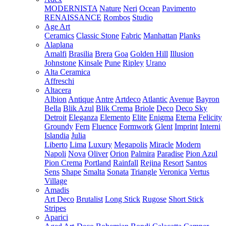
MODERNISTA
Nature
Neri
Ocean
Pavimento
RENAISSANCE
Rombos
Studio
Age Art
Ceramics
Classic Stone
Fabric
Manhattan
Planks
Alaplana
Amalfi
Brasilia
Brera
Goa
Golden Hill
Illusion
Johnstone
Kinsale
Pune
Ripley
Urano
Alta Ceramica
Affreschi
Altacera
Albion
Antique
Antre
Artdeco
Atlantic
Avenue
Bayron
Bella
Blik Azul
Blik Crema
Briole
Deco
Deco Sky
Detroit
Eleganza
Elemento
Elite
Enigma
Eterna
Felicity
Groundy
Fern
Fluence
Formwork
Glent
Imprint
Interni
Islandia
Julia
Liberto
Lima
Luxury
Megapolis
Miracle
Modern
Napoli
Nova
Oliver
Orion
Palmira
Paradise
Pion Azul
Pion Crema
Portland
Rainfall
Rejina
Resort
Santos
Sens
Shape
Smalta
Sonata
Triangle
Veronica
Vertus
Village
Amadis
Art Deco
Brutalist
Long Stick
Rugose
Short Stick
Stripes
Aparici