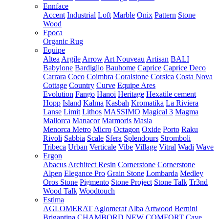
Ennface
Accent
Industrial
Loft
Marble
Onix
Pattern
Stone
Wood
Epoca
Organic Rug
Equipe
Altea
Argile
Arrow
Art Nouveau
Artisan
BALI
Babylone
Bardiglio
Bauhome
Caprice
Caprice Deco
Carrara
Coco
Coimbra
Coralstone
Corsica
Costa Nova
Cottage
Country
Curve
Equipe Ares
Evolution
Fango
Hanoi
Heritage
Hexatile cement
Hopp
Island
Kalma
Kasbah
Kromatika
La Riviera
Lanse
Limit
Lithos
MASSIMO
Magical 3
Magma
Mallorca
Manacor
Marmoris
Masia
Menorca
Metro
Micro
Octagon
Oxide
Porto
Raku
Rivoli
Sabbia
Scale
Sfera
Splendours
Stromboli
Tribeca
Urban
Verticale
Vibe
Village
Vitral
Wadi
Wave
Ergon
Abacus
Architect Resin
Cornerstone
Cornerstone
Alpen
Elegance Pro
Grain Stone
Lombarda
Medley
Oros Stone
Pigmento
Stone Project
Stone Talk
Tr3nd
Wood Talk
Woodtouch
Estima
AGLOMERAT
Aglomerat
Alba
Artwood
Bernini
Brigantina
CHAMBORD NEW
COMFORT
Cave