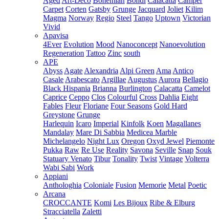
Aged
Art-Deco
Bohemian
Bondi
Calacatta
Camper
Carpet
Corten
Gatsby
Grunge
Jacquard
Joliet
Kilim
Magma
Norway
Regio
Steel
Tango
Uptown
Victorian
Vivid
Apavisa
4Ever
Evolution
Mood
Nanoconcept
Nanoevolution
Regeneration
Tattoo
Zinc
south
APE
Abyss
Agate
Alexandria
Alpi Green
Ama
Antico
Casale
Arabescato
Argillae
Augustus
Aurora
Bellagio
Black Hispania
Brianna
Burlington
Calacatta
Camelot
Caprice
Ceppo
Clos
Colourful
Cross
Dahlia
Eight
Fables
Fleur
Floriane
Four Seasons
Gold Hard
Greystone
Grunge
Harlequin
Icaro
Imperial
Kinfolk
Koen
Magallanes
Mandalay
Mare Di Sabbia
Medicea Marble
Michelangelo
Night Lux
Oregon
Oxyd Jewel
Piemonte
Pukka
Raw
Re Use
Reality
Savona
Seville
Snap
Souk
Statuary Venato
Tibur
Tonality
Twist
Vintage
Volterra
Wabi Sabi
Work
Appiani
Anthologhia
Coloniale
Fusion
Memorie
Metal
Poetic
Arcana
CROCCANTE
Komi
Les Bijoux
Ribe & Elburg
Stracciatella
Zaletti