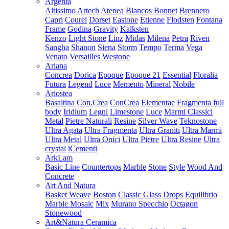
Argenta
Altissimo
Artech
Atenea
Blancos
Bonnet
Brennero
Capri
Courel
Dorset
Eastone
Etienne
Flodsten
Fontana
Frame
Godina
Gravity
Kalksten
Kenzo
Light Stone
Linz
Midas
Milena
Petra
Riven
Sangha
Shanon
Siena
Storm
Tempo
Terma
Vega
Venato
Versailles
Westone
Ariana
Concrea
Dorica
Epoque
Epoque 21
Essential
Floralia
Futura
Legend
Luce
Memento
Mineral
Nobile
Ariostea
Basaltina
Con.Crea
ConCrea
Elementae
Fragmenta full
body
Iridium
Legni
Limestone
Luce
Marmi Classici
Metal
Pietre Naturali
Resine
Silver Wave
Teknostone
Ultra Agata
Ultra Fragmenta
Ultra Graniti
Ultra Marmi
Ultra Metal
Ultra Onici
Ultra Pietre
Ultra Resine
Ultra
crystal
iCementi
ArkLam
Basic Line
Countertops
Marble
Stone
Style
Wood And
Concrete
Art And Natura
Basket Weave
Boston
Classic Glass
Drops
Equilibrio
Marble Mosaic
Mix
Murano Specchio
Octagon
Stonewood
Art&Natura Ceramica