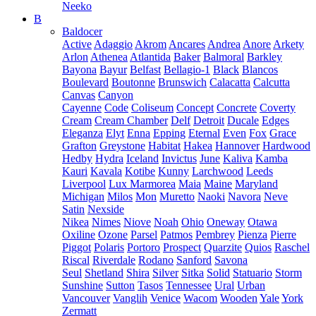
Neeko
B
Baldocer
Active
Adaggio
Akrom
Ancares
Andrea
Anore
Arkety
Arlon
Athenea
Atlantida
Baker
Balmoral
Barkley
Bayona
Bayur
Belfast
Bellagio-1
Black
Blancos
Boulevard
Boutonne
Brunswich
Calacatta
Calcutta
Canvas
Canyon
Cayenne
Code
Coliseum
Concept
Concrete
Coverty
Cream
Cream Chamber
Delf
Detroit
Ducale
Edges
Eleganza
Elyt
Enna
Epping
Eternal
Even
Fox
Grace
Grafton
Greystone
Habitat
Hakea
Hannover
Hardwood
Hedby
Hydra
Iceland
Invictus
June
Kaliva
Kamba
Kauri
Kavala
Kotibe
Kunny
Larchwood
Leeds
Liverpool
Lux Marmorea
Maia
Maine
Maryland
Michigan
Milos
Mon
Muretto
Naoki
Navora
Neve
Satin
Nexside
Nikea
Nimes
Niove
Noah
Ohio
Oneway
Otawa
Oxiline
Ozone
Parsel
Patmos
Pembrey
Pienza
Pierre
Piggot
Polaris
Portoro
Prospect
Quarzite
Quios
Raschel
Riscal
Riverdale
Rodano
Sanford
Savona
Seul
Shetland
Shira
Silver
Sitka
Solid
Statuario
Storm
Sunshine
Sutton
Tasos
Tennessee
Ural
Urban
Vancouver
Vanglih
Venice
Wacom
Wooden
Yale
York
Zermatt