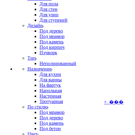
Для пола
Для стен
Для улиц
Для ступеней
Дизайн
Под дерево
Под мрамор
Под камень
Под кирпич
Пэчворк
Тип
Неполированный
Назначение
Для кухни
Для ванны
На фартук
Напольная
Настенная
Тротуарная
+ ���
По стилю
Под мрамор
Под дерево
Под камень
Под бетон
Цвет