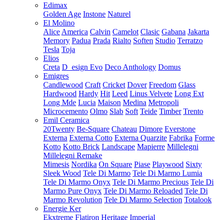
Edimax
Golden Age
Instone
Naturel
El Molino
Alice
America
Calvin
Camelot
Clasic
Gabana
Jakarta
Memory
Padua
Prada
Rialto
Soften
Studio
Terratzo
Tesla
Toja
Elios
Creta
D_esign Evo
Deco Anthology
Domus
Emigres
Candlewood
Craft
Cricket
Dover
Freedom
Glass
Hardwood
Hardy
Hit
Leed
Linus Velvete
Long Ext
Long Mde
Lucia
Maison
Medina
Metropoli
Microcemento
Olmo
Slab
Soft
Teide
Timber
Trento
Emil Ceramica
20Twenty
Be-Square
Chateau
Dimore
Everstone
Externa
Externa Cotto
Externa Quarzite
Fabrika
Forme
Kotto
Kotto Brick
Landscape
Mapierre
Millelegni
Millelegni Remake
Mimesis
Nordika
On Square
Piase
Playwood
Sixty
Sleek Wood
Tele Di Marmo
Tele Di Marmo Lumia
Tele Di Marmo Onyx
Tele Di Marmo Precious
Tele Di
Marmo Pure Onyx
Tele Di Marmo Reloaded
Tele Di
Marmo Revolution
Tele Di Marmo Selection
Totalook
Energie Ker
Ekxtreme
Flatiron
Heritage
Imperial