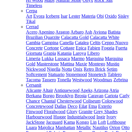
Hi Wood
Maps
Natural Stone
Onyx
Rock Salt
Timeless
Cerpa
Art
Evora
Iceberg
Isar
Lester
Materia
Obi
Oxido
Sisley
Tikal
Cerrad
Acero
Apenino
Aragon
Arbaro
Ash
Aviona
Batista
Brazilian Quarzite
Calacatta Gold
Calacatta White
Cambia
Campina
Canella
Catalea
Celtis
Ceppo Nuovo
Concrete
Cortone
Cottage
Epica
Fabien
Foggia
Fuerta
Giornata
Grapia
Katania
Laroya
Libero
Limeria
Lukka
Lussaca
Marmo
Marquina
Marquina
Gold
Masterstone
Mattina
Maxie
Montego
Mustiq
Nickwood
Nigella
Notta
Onix
Retro Brick
Setim
Softcement
Statuario
Stonemood
Stonetech
Tablero
Tacoma
Tassero
Tonella
Westwood
Woodmax
Zebrina
Cersanit
Alicante
Altair
Antiquewood
Apeks
Arizona
Atria
Berkana
Borgo
Brooklyn
Brosta
Caravan
Cariota
Carly
Chance
Chantal
Chesterwood
Coliseum
Colorwood
Concretewood
Dallas
Deco
Eilat
Etna
Exterio
Finwood
Floralwood
Glory
Granite
Grey Shades
Harbourwood
Hugge
Industrialwood
Ingir
Ivory
JackStone
Jacquard
Kama
Kongo
Lin
Loft
Lofthouse
Luara
Majolica
Manhattan
Metallic
Nautilus
Orion
Otto