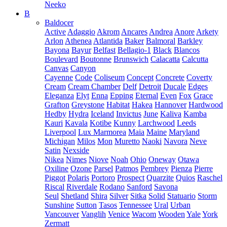
Neeko
B
Baldocer
Active
Adaggio
Akrom
Ancares
Andrea
Anore
Arkety
Arlon
Athenea
Atlantida
Baker
Balmoral
Barkley
Bayona
Bayur
Belfast
Bellagio-1
Black
Blancos
Boulevard
Boutonne
Brunswich
Calacatta
Calcutta
Canvas
Canyon
Cayenne
Code
Coliseum
Concept
Concrete
Coverty
Cream
Cream Chamber
Delf
Detroit
Ducale
Edges
Eleganza
Elyt
Enna
Epping
Eternal
Even
Fox
Grace
Grafton
Greystone
Habitat
Hakea
Hannover
Hardwood
Hedby
Hydra
Iceland
Invictus
June
Kaliva
Kamba
Kauri
Kavala
Kotibe
Kunny
Larchwood
Leeds
Liverpool
Lux Marmorea
Maia
Maine
Maryland
Michigan
Milos
Mon
Muretto
Naoki
Navora
Neve
Satin
Nexside
Nikea
Nimes
Niove
Noah
Ohio
Oneway
Otawa
Oxiline
Ozone
Parsel
Patmos
Pembrey
Pienza
Pierre
Piggot
Polaris
Portoro
Prospect
Quarzite
Quios
Raschel
Riscal
Riverdale
Rodano
Sanford
Savona
Seul
Shetland
Shira
Silver
Sitka
Solid
Statuario
Storm
Sunshine
Sutton
Tasos
Tennessee
Ural
Urban
Vancouver
Vanglih
Venice
Wacom
Wooden
Yale
York
Zermatt