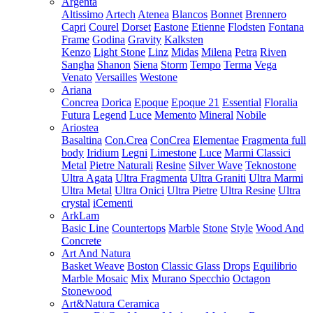
Argenta
Altissimo
Artech
Atenea
Blancos
Bonnet
Brennero
Capri
Courel
Dorset
Eastone
Etienne
Flodsten
Fontana
Frame
Godina
Gravity
Kalksten
Kenzo
Light Stone
Linz
Midas
Milena
Petra
Riven
Sangha
Shanon
Siena
Storm
Tempo
Terma
Vega
Venato
Versailles
Westone
Ariana
Concrea
Dorica
Epoque
Epoque 21
Essential
Floralia
Futura
Legend
Luce
Memento
Mineral
Nobile
Ariostea
Basaltina
Con.Crea
ConCrea
Elementae
Fragmenta full
body
Iridium
Legni
Limestone
Luce
Marmi Classici
Metal
Pietre Naturali
Resine
Silver Wave
Teknostone
Ultra Agata
Ultra Fragmenta
Ultra Graniti
Ultra Marmi
Ultra Metal
Ultra Onici
Ultra Pietre
Ultra Resine
Ultra
crystal
iCementi
ArkLam
Basic Line
Countertops
Marble
Stone
Style
Wood And
Concrete
Art And Natura
Basket Weave
Boston
Classic Glass
Drops
Equilibrio
Marble Mosaic
Mix
Murano Specchio
Octagon
Stonewood
Art&Natura Ceramica