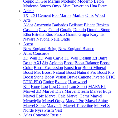
Ceppo Di Gre
Marmo
Moderno
Moderno Beton
Moderno Stucco
Onyx
Slate
Travertino
Una Pietra
Artcer
1Xl
2Xl
Cement
Eco Marble
Marble
Onix
Wood
Arte
Aldea
Amazonia
Barbados
Bellante
Blanca
Broken
Castanio
Cava
Colori
Coralle
Dorado
Dorado Stone
Elba
Estrella
Etno
Fuoco
Graniti
Grigia
Karyntia
Navara
Navona
Nella
Onde
Ascot
New England Beige
New England Bianco
Atlas Concorde
3D Wall
3D Wall Carve
3D Wall Design
3Д Вайт
Волл
AXI
Aix
Aplomb
Boost
Boost Balance
Boost
Color
Boost Expression
Boost Icor
Boost Mineral
Boost Mix
Boost Natural
Boost Natural Pro
Boost Pro
Boost Stone
Boost Vision
Brave
Canone Inverso
ETIC
ETIC PRO
Entice
Exence
Heartwood
Klif
Kone
Log
Log Cansei
Log Select
MARVEL
Marvel 3D
Marvel Diva
Marvel Dream
Marvel Edge
Marvel Epic
Marvel Gala
Marvel Gems
Marvel
Meraviglia
Marvel Onyx
Marvel Pro
Marvel Shine
Marvel Stone
Marvel T
Marvel Travertine
Marvel X
Norde
Nyra
Prism
Vest
Atlas Concorde Russia