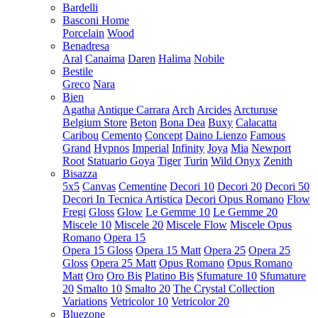
Bardelli
Basconi Home
Porcelain
Wood
Benadresa
Aral
Canaima
Daren
Halima
Nobile
Bestile
Greco
Nara
Bien
Agatha
Antique Carrara
Arch
Arcides
Arcturuse
Belgium Store
Beton
Bona Dea
Buxy
Calacatta
Caribou
Cemento
Concept
Daino Lienzo
Famous
Grand
Hypnos
Imperial
Infinity
Joya
Mia
Newport
Root
Statuario Goya
Tiger
Turin
Wild Onyx
Zenith
Bisazza
5x5
Canvas
Cementine
Decori 10
Decori 20
Decori 50
Decori In Tecnica Artistica
Decori Opus Romano
Flow
Fregi
Gloss
Glow
Le Gemme 10
Le Gemme 20
Miscele 10
Miscele 20
Miscele Flow
Miscele Opus
Romano
Opera 15
Opera 15 Gloss
Opera 15 Matt
Opera 25
Opera 25
Gloss
Opera 25 Matt
Opus Romano
Opus Romano
Matt
Oro
Oro Bis
Platino Bis
Sfumature 10
Sfumature
20
Smalto 10
Smalto 20
The Crystal Collection
Variations
Vetricolor 10
Vetricolor 20
Bluezone