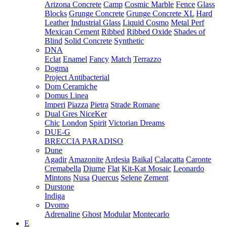
Arizona Concrete
Camp
Cosmic Marble
Fence
Glass
Blocks
Grunge Concrete
Grunge Concrete XL
Hard
Leather
Industrial Glass
Liquid Cosmo
Metal Perf
Mexican Cement
Ribbed
Ribbed Oxide
Shades of
Blind
Solid Concrete
Synthetic
DNA
Eclat
Enamel
Fancy
Match
Terrazzo
Dogma
Project Antibacterial
Dom Ceramiche
Domus Linea
Imperi
Piazza
Pietra
Strade Romane
Dual Gres NiceKer
Chic
London
Spirit
Victorian Dreams
DUE-G
BRECCIA PARADISO
Dune
Agadir
Amazonite
Ardesia
Baikal
Calacatta
Caronte
Cremabella
Diurne
Flat
Kit-Kat Mosaic
Leonardo
Mintons
Nusa
Quercus
Selene
Zement
Durstone
Indiga
Dvomo
Adrenaline
Ghost
Modular
Montecarlo
E