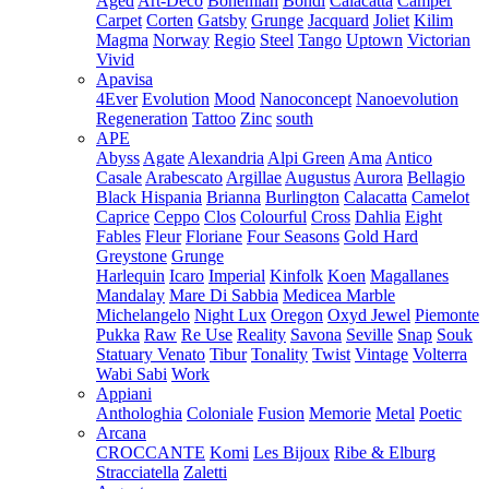
Aged
Art-Deco
Bohemian
Bondi
Calacatta
Camper
Carpet
Corten
Gatsby
Grunge
Jacquard
Joliet
Kilim
Magma
Norway
Regio
Steel
Tango
Uptown
Victorian
Vivid
Apavisa
4Ever
Evolution
Mood
Nanoconcept
Nanoevolution
Regeneration
Tattoo
Zinc
south
APE
Abyss
Agate
Alexandria
Alpi Green
Ama
Antico
Casale
Arabescato
Argillae
Augustus
Aurora
Bellagio
Black Hispania
Brianna
Burlington
Calacatta
Camelot
Caprice
Ceppo
Clos
Colourful
Cross
Dahlia
Eight
Fables
Fleur
Floriane
Four Seasons
Gold Hard
Greystone
Grunge
Harlequin
Icaro
Imperial
Kinfolk
Koen
Magallanes
Mandalay
Mare Di Sabbia
Medicea Marble
Michelangelo
Night Lux
Oregon
Oxyd Jewel
Piemonte
Pukka
Raw
Re Use
Reality
Savona
Seville
Snap
Souk
Statuary Venato
Tibur
Tonality
Twist
Vintage
Volterra
Wabi Sabi
Work
Appiani
Anthologhia
Coloniale
Fusion
Memorie
Metal
Poetic
Arcana
CROCCANTE
Komi
Les Bijoux
Ribe & Elburg
Stracciatella
Zaletti