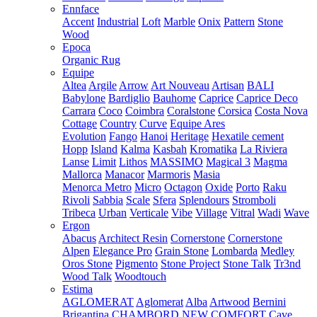
Ennface
Accent
Industrial
Loft
Marble
Onix
Pattern
Stone
Wood
Epoca
Organic Rug
Equipe
Altea
Argile
Arrow
Art Nouveau
Artisan
BALI
Babylone
Bardiglio
Bauhome
Caprice
Caprice Deco
Carrara
Coco
Coimbra
Coralstone
Corsica
Costa Nova
Cottage
Country
Curve
Equipe Ares
Evolution
Fango
Hanoi
Heritage
Hexatile cement
Hopp
Island
Kalma
Kasbah
Kromatika
La Riviera
Lanse
Limit
Lithos
MASSIMO
Magical 3
Magma
Mallorca
Manacor
Marmoris
Masia
Menorca
Metro
Micro
Octagon
Oxide
Porto
Raku
Rivoli
Sabbia
Scale
Sfera
Splendours
Stromboli
Tribeca
Urban
Verticale
Vibe
Village
Vitral
Wadi
Wave
Ergon
Abacus
Architect Resin
Cornerstone
Cornerstone
Alpen
Elegance Pro
Grain Stone
Lombarda
Medley
Oros Stone
Pigmento
Stone Project
Stone Talk
Tr3nd
Wood Talk
Woodtouch
Estima
AGLOMERAT
Aglomerat
Alba
Artwood
Bernini
Brigantina
CHAMBORD NEW
COMFORT
Cave