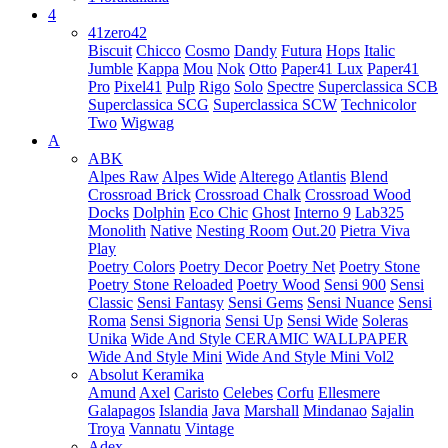
4
41zero42
Biscuit
Chicco
Cosmo
Dandy
Futura
Hops
Italic
Jumble
Kappa
Mou
Nok
Otto
Paper41 Lux
Paper41
Pro
Pixel41
Pulp
Rigo
Solo
Spectre
Superclassica SCB
Superclassica SCG
Superclassica SCW
Technicolor
Two
Wigwag
A
ABK
Alpes Raw
Alpes Wide
Alterego
Atlantis
Blend
Crossroad Brick
Crossroad Chalk
Crossroad Wood
Docks
Dolphin
Eco Chic
Ghost
Interno 9
Lab325
Monolith
Native
Nesting Room
Out.20
Pietra Viva
Play
Poetry Colors
Poetry Decor
Poetry Net
Poetry Stone
Poetry Stone Reloaded
Poetry Wood
Sensi 900
Sensi
Classic
Sensi Fantasy
Sensi Gems
Sensi Nuance
Sensi
Roma
Sensi Signoria
Sensi Up
Sensi Wide
Soleras
Unika
Wide And Style CERAMIC WALLPAPER
Wide And Style Mini
Wide And Style Mini Vol2
Absolut Keramika
Amund
Axel
Caristo
Celebes
Corfu
Ellesmere
Galapagos
Islandia
Java
Marshall
Mindanao
Sajalin
Troya
Vannatu
Vintage
Adex