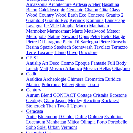
Amazzonia
Architecture
Ardesia
Atelier
Basaltina
Beton
Caleidoscopio
Cemento
Chalon
Citta
Class
Wood
Country Wood
Earth
Eco Concrete
Granito 2
Granito 3
Granito Evo
Kerinox
Kontinua
Landscape
Lavagna
Le Ville
Limpha
Macro
Manhattan
Marmoker
Marmosmart
Marte
Metalwood
Meteor
Metropolis
Nature
Newood
Opus
Petra
Pietra Bauge
Pietre Di Paragone
Pietre Di Sardegna
Pietre Etrusche
Resina
Spazio
Steeltech
Stonewash
Tavolato
Terrazzo
Terre Toscane
Titano
Ulivo
Unicolore
CE.SI
Antislip
Art Deco
Cosmo
Epoque
Fantasie
Full Body
Lucidi
Matt
Mosaici Atlantica
Mosaici Hellas
Ottagono
Cedit
Araldica
Archeologie
Chimera
Cromatica
Euridice
Matrice
Policroma
Rilievi
Storie
Tesori
Century
Aurum
Blend
CONTACT
Cottage
Cristalia
Ecostone
Geology
Glam
Jasper
Medley
Reaction
Rocknest
Stonerock
Titan
Two 0
Uptown
Ceracasa
Antic
Bluemoon
D Color
Dafne
Dolmen
Evolution
Lucentum
Manhattan
Mitica
Olimpia
Porto
Portobello
Soho
Solei
Urban
Vermont
Ceramica Cas