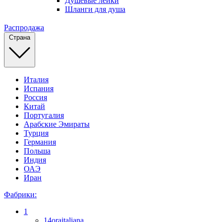
Душевые лейки
Шланги для душа
Распродажа
Страна
Италия
Испания
Россия
Китай
Португалия
Арабские Эмираты
Турция
Германия
Польша
Индия
ОАЭ
Иран
Фабрики:
1
14oraitaliana