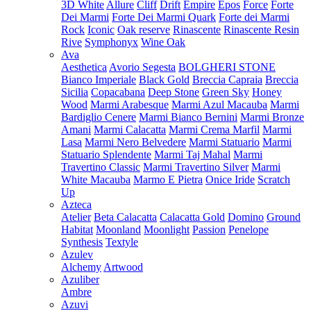
3D White
Allure
Cliff
Drift
Empire
Epos
Force
Forte
Dei Marmi
Forte Dei Marmi Quark
Forte dei Marmi
Rock
Iconic
Oak reserve
Rinascente
Rinascente Resin
Rive
Symphonyx
Wine Oak
Ava
Aesthetica
Avorio Segesta
BOLGHERI STONE
Bianco Imperiale
Black Gold
Breccia Capraia
Breccia
Sicilia
Copacabana
Deep Stone
Green Sky
Honey
Wood
Marmi Arabesque
Marmi Azul Macauba
Marmi
Bardiglio Cenere
Marmi Bianco Bernini
Marmi Bronze
Amani
Marmi Calacatta
Marmi Crema Marfil
Marmi
Lasa
Marmi Nero Belvedere
Marmi Statuario
Marmi
Statuario Splendente
Marmi Taj Mahal
Marmi
Travertino Classic
Marmi Travertino Silver
Marmi
White Macauba
Marmo E Pietra
Onice Iride
Scratch
Up
Azteca
Atelier
Beta Calacatta
Calacatta Gold
Domino
Ground
Habitat
Moonland
Moonlight
Passion
Penelope
Synthesis
Textyle
Azulev
Alchemy
Artwood
Azuliber
Ambre
Azuvi