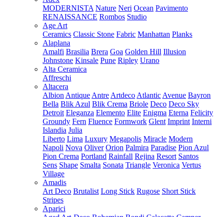
MODERNISTA
Nature
Neri
Ocean
Pavimento
RENAISSANCE
Rombos
Studio
Age Art
Ceramics
Classic Stone
Fabric
Manhattan
Planks
Alaplana
Amalfi
Brasilia
Brera
Goa
Golden Hill
Illusion
Johnstone
Kinsale
Pune
Ripley
Urano
Alta Ceramica
Affreschi
Altacera
Albion
Antique
Antre
Artdeco
Atlantic
Avenue
Bayron
Bella
Blik Azul
Blik Crema
Briole
Deco
Deco Sky
Detroit
Eleganza
Elemento
Elite
Enigma
Eterna
Felicity
Groundy
Fern
Fluence
Formwork
Glent
Imprint
Interni
Islandia
Julia
Liberto
Lima
Luxury
Megapolis
Miracle
Modern
Napoli
Nova
Oliver
Orion
Palmira
Paradise
Pion Azul
Pion Crema
Portland
Rainfall
Rejina
Resort
Santos
Sens
Shape
Smalta
Sonata
Triangle
Veronica
Vertus
Village
Amadis
Art Deco
Brutalist
Long Stick
Rugose
Short Stick
Stripes
Aparici