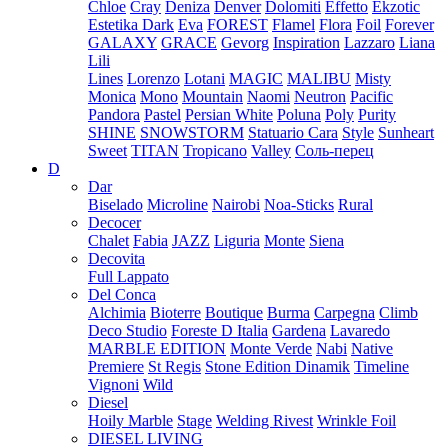
Chloe
Cray
Deniza
Denver
Dolomiti
Effetto
Ekzotic
Estetika Dark
Eva
FOREST
Flamel
Flora
Foil
Forever
GALAXY
GRACE
Gevorg
Inspiration
Lazzaro
Liana
Lili
Lines
Lorenzo
Lotani
MAGIC
MALIBU
Misty
Monica
Mono
Mountain
Naomi
Neutron
Pacific
Pandora
Pastel
Persian White
Poluna
Poly
Purity
SHINE
SNOWSTORM
Statuario Cara
Style
Sunheart
Sweet
TITAN
Tropicano
Valley
Соль-перец
D
Dar
Biselado
Microline
Nairobi
Noa-Sticks
Rural
Decocer
Chalet
Fabia
JAZZ
Liguria
Monte
Siena
Decovita
Full Lappato
Del Conca
Alchimia
Bioterre
Boutique
Burma
Carpegna
Climb
Deco Studio
Foreste D Italia
Gardena
Lavaredo
MARBLE EDITION
Monte Verde
Nabi
Native
Premiere
St Regis
Stone Edition Dinamik
Timeline
Vignoni
Wild
Diesel
Hoily Marble
Stage
Welding Rivest
Wrinkle Foil
DIESEL LIVING