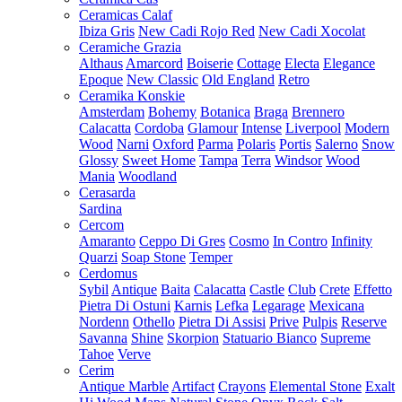
Ceramicas Calaf
Ibiza Gris
New Cadi Rojo Red
New Cadi Xocolat
Ceramiche Grazia
Althaus
Amarcord
Boiserie
Cottage
Electa
Elegance
Epoque
New Classic
Old England
Retro
Ceramika Konskie
Amsterdam
Bohemy
Botanica
Braga
Brennero
Calacatta
Cordoba
Glamour
Intense
Liverpool
Modern
Wood
Narni
Oxford
Parma
Polaris
Portis
Salerno
Snow
Glossy
Sweet Home
Tampa
Terra
Windsor
Wood
Mania
Woodland
Cerasarda
Sardina
Cercom
Amaranto
Ceppo Di Gres
Cosmo
In Contro
Infinity
Quarzi
Soap Stone
Temper
Cerdomus
Sybil
Antique
Baita
Calacatta
Castle
Club
Crete
Effetto
Pietra Di Ostuni
Karnis
Lefka
Legarage
Mexicana
Nordenn
Othello
Pietra Di Assisi
Prive
Pulpis
Reserve
Savanna
Shine
Skorpion
Statuario Bianco
Supreme
Tahoe
Verve
Cerim
Antique Marble
Artifact
Crayons
Elemental Stone
Exalt