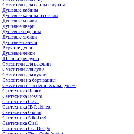
Смесители для ванны с душем
Душевые кабины
Душевые кабины из стекла
Душевые уголки
Душевые двери
Душевые поддоны
Душевые стойки
Душевые панели
Верхние души
Душевые лейки
Шланги для душа
Смесители для раковин
Смесители для душа
Смесители для кухни
Смесители на борт ванны
Смесители с гигиеническим душем
Сантехника Remer
Сантехника Bossini
Сантехника Gessi
Сантехника IB Rubinetti
Сантехника Giulini
Сантехника Nikolazzi
Сантехника Cisal
Сантехника Cea Design
Сантехника Fima Carlo frattini