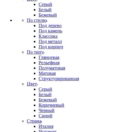
Серый
Белый
Бежевый
По стилю
Под дерево
Под камень
Классика
Под металл
Под кирпич
По типу
Глянцевая
Рельефная
Полуматовая
Матовая
Структурированная
Цвет
Серый
Белый
Бежевый
Коричневый
Черный
Синий
Страна
Италия
Испания