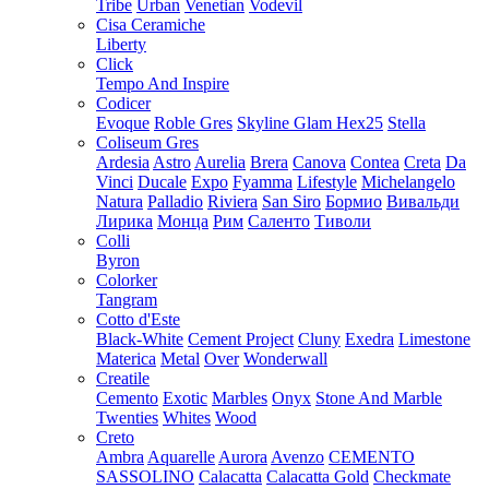
Tribe
Urban
Venetian
Vodevil
Cisa Ceramiche
Liberty
Click
Tempo And Inspire
Codicer
Evoque
Roble Gres
Skyline Glam Hex25
Stella
Coliseum Gres
Ardesia
Astro
Aurelia
Brera
Canova
Contea
Creta
Da
Vinci
Ducale
Expo
Fyamma
Lifestyle
Michelangelo
Natura
Palladio
Riviera
San Siro
Бормио
Вивальди
Лирика
Монца
Рим
Саленто
Тиволи
Colli
Byron
Colorker
Tangram
Cotto d'Este
Black-White
Cement Project
Cluny
Exedra
Limestone
Materica
Metal
Over
Wonderwall
Creatile
Cemento
Exotic
Marbles
Onyx
Stone And Marble
Twenties
Whites
Wood
Creto
Ambra
Aquarelle
Aurora
Avenzo
CEMENTO
SASSOLINO
Calacatta
Calacatta Gold
Checkmate