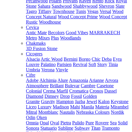
Pecanwood
Polaris
Provans
Raven
Rento
Rock
Royal
Stone
Sahara
Sandwood
Shabbywood
Shevron
Slate
Tagro
Tiffany
Townhouse
Tunis
Vegas
Versal
Wood
Concept Natural
Wood Concept Prime
Wood Concept
Rustic
Woodhouse
Cevica
Antic Mate
Becolors
Good Vibes
MARRAKECH
Metro
Mixes
Plus
Woodlands
Chakmaks
3D Fusion Stone
Cicogres
Alsacia
Artic Wood
Bernini
Borgo
Chic
Deba
Eyra
Louvre
Palatino
Parisien
Revival
Soft
Story
Tinia
Umbria
Verona
Vinyle
Cifre
Adobe
Alchimia
Alure
Amazonia
Arianne
Arvora
Atmosphere
Brillant
Bulevar
Cambre
Casetone
Colonial
Crema Marfil
Cromatica
Cronos
Dassel
Diamond
Dimsey
Drop
Fossil
Golden
Granite
Gravity
Hampton
Jazba
Jewel
Kalon
Keystone
Liceo
Luxury
Madison
Mahi
Manila
Materia
Mirambel
Mitral
Montblanc
Nautalis
Nebraska Colours
Nordik
Odin
Oken
Omnia
Opal
Oval
Pietra
Pulido
Pure
Rovere
Sea
Solid
Sonora
Statuario
Sublime
Subway
Titan
Tramonto