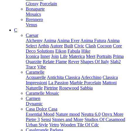
Glossy
Porcelain
Bonaparte
Mosaics
Brennero
Venus
C
Caesar
Alchemy
Anima
Anima Ever
Anima Futura
Anima
Select
Arthis
Autore
Built
Civic
Clash
Cocoon
Core
Deco Solutions
Eikon
Fabula
Hike
Iconica
Inner
Join
Life
Materica
Meet
Portraits
Prima
Quarzite
Relate Flame
Rever
Shapes Of Italy
Slab2
Trace
Vibe
Caramelle
Acquarelle
Antichita Classica
Arlecchino
Classica
Impressioni
La Passion
Marble Porcelain
Mattoni
Naturelle
Pietrine
Rosewood
Sabbia
Caramelle Mosaic
Carmen
Dynamic
Casa Dolce Casa
Essential Mood
Nature mood
Neutra 6.0
Onyx More
Pietre 3
Sensi
Stones and More
Studios Of Casamood
Urban Style
Vetro
Wooden Tile Of Cdc
Casalgrande Padana